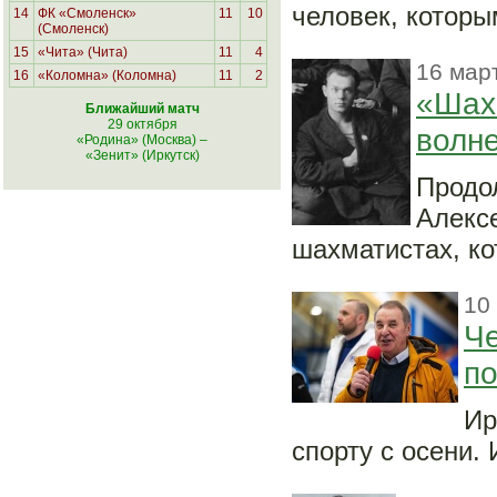
человек, которы
14
ФК «Смоленск»
11
10
(Смоленск)
15
«Чита» (Чита)
11
4
16 мар
16
«Коломна» (Коломна)
11
2
«Шах
Ближайший матч
29 октября
волн
«Родина» (Москва)
–
«Зенит» (Иркутск)
Продо
Алексе
шахматистах, ко
10
Че
по
Ир
спорту с осени. 