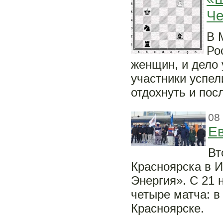
Че
В 
Ро
женщин, и дело 
участники успел
отдохнуть и пос
08
Ев
Вт
Красноярска в И
Энергия». С 21 
четыре матча: в
Красноярске.