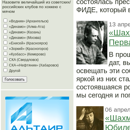
состоялась пре
Назовите величайший из советских/
российских клубов по хоккею с
ФИДЕ, который в
мячом
«Водник» (Архангельск)
13 апр
«Динамо» (Алма-Ата)
«Шах
«Динамо» (Казань)
«Динамо» (Москва)
Перв
«Енисей» (Красноярск)
«Зоркий» (Красногорск)
В про
«Кузбасс» (Кемерово)
СКА (Свердловск)
дат, в
СКА-«Нефтяник» (Хабаровск)
освещать эти с
Другой
яркой из них ст
состоявшаяся ро
мы сегодня и по
06 апрел
«Шахм
Юбиле