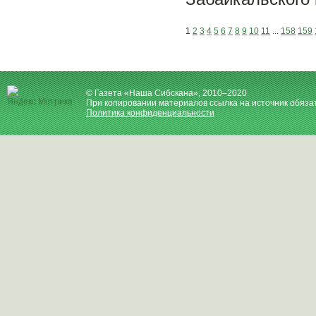
1
2
3
4
5
6
7
8
9
10
11
...
158
159
© Газета «Наша Сибскана», 2010–2020
При копировании материалов ссылка на источник обяза
Политика конфиденциальности