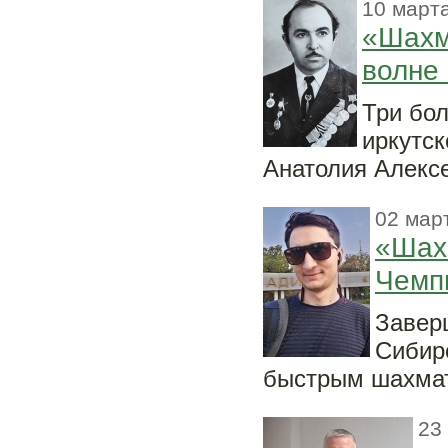
10 марта
«Шахм
волне
Три бо
иркутск
Анатолия Алекс
02 мар
«Шах
Чемп
Завер
Сибир
быстрым шахмат
23