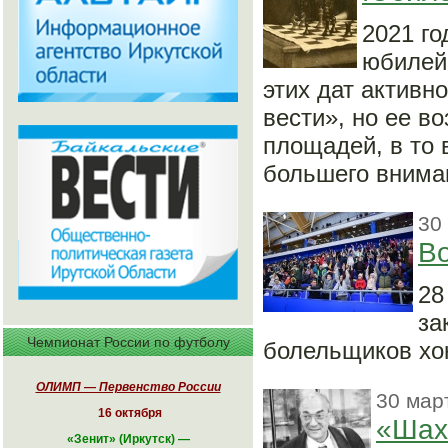
2021 го
юбилей
этих дат активн
вести», но ее в
площадей, в то 
большего вниман
30
В
28
за
Чемпионат России по футболу
болельщиков хо
ОЛИМП — Первенство России
30 мар
16 октября
«Шах
«
Зенит» (Иркутск)
—