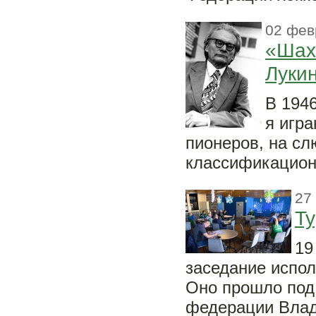
02 фев
«Шахм
Луки
В 1946
я игра
пионеров, на с
классификацион
27
Ту
19
заседание испол
Оно прошло под
федерации Влад