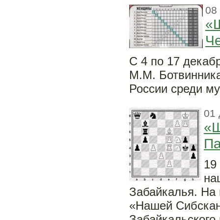
08
«Ш
Ч
С 4 по 17 дека
М.М. Ботвинник
России среди му
01 
«Ш
Па
19
на
Забайкалья. На 
«Нашей Сибскан
Забайкальского 