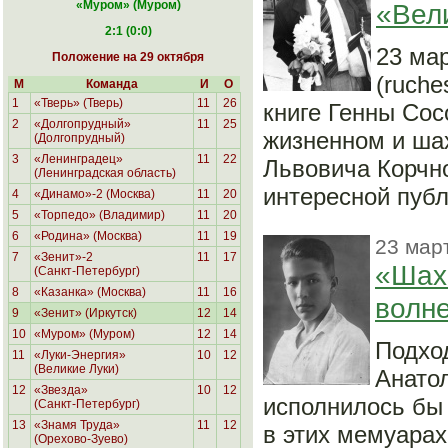
«Муром
» (Муром)
«Вел
2:1 (0:0)
23 ма
Положение на 29 октября
(ruche
М
Команда
И
О
1
«Тверь» (Тверь)
11
26
книге Генны Сос
2
«Долгопрудный»
11
25
жизненном и ша
(Долгопрудный)
3
«Ленинградец»
11
22
Львовича Корчно
(Ленинградская область)
интересной пуб
4
«Динамо»-2 (Москва)
11
20
5
«Торпедо» (Владимир)
11
20
6
«Родина»
(Москва)
11
19
23 мар
7
«Зенит»-2
11
17
«Шах
(Санкт-Петербург)
8
«Казанка» (Москва)
11
16
волн
9
«Зенит» (Иркутск)
12
14
10
«Муром» (Муром)
12
14
Подхо
11
«Луки-Энергия»
10
12
(Великие Луки)
Анатол
12
«Звезда»
10
12
исполнилось бы 
(Санкт-Петербург)
13
«Знамя Труда»
11
12
в этих мемуарах
(Орехово-Зуево)