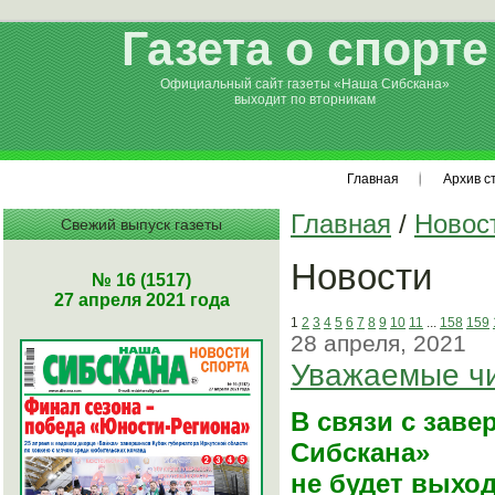
Газета о спорте
Официальный сайт газеты «Наша Сибскана»
выходит по вторникам
Главная
Архив с
Главная
/
Новос
Свежий выпуск газеты
Новости
№ 16 (1517)
27 апреля 2021 года
1
2
3
4
5
6
7
8
9
10
11
...
158
159
28 апреля, 2021
Уважаемые чи
В связи с заве
Сибскана»
не будет выход