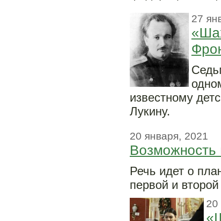
27 ян
«Шах
Фрон
Седь
одно
известному дет
Лукину.
20 января, 2021
Возможность 
Речь идет о пла
первой и второй
20
«Ш