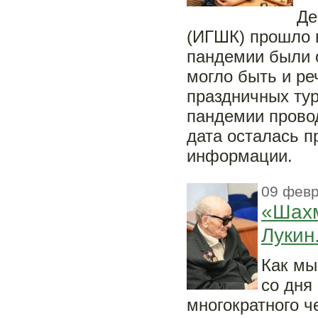
Де
(ИГШК) прошло 
пандемии были 
могло быть и ре
праздничных тур
пандемии провод
дата осталась п
информации.
09 февр
«Шахм
Лукин
Как мы
со дня
многократного 