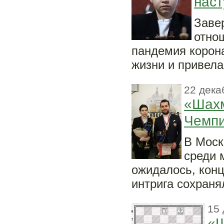
нас
Заве
отно
пандемия корон
жизни и привела
22 дека
«Шахм
Чемпи
В Моск
среди 
ожидалось, конц
интрига сохраня
15 
«Ш