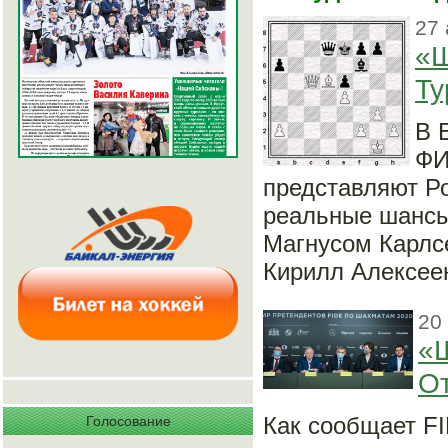
27 
«Ш
Ту
В 
ФИ
представляют Р
реальные шансы
Магнусом Карлсе
Кирилл Алексеен
20
«Ш
О
Как сообщает FI
Голосование