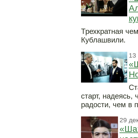
Ал
к
Трехкратная чем
Кублашвили.
13
«Ш
Но
Ст
старт, надеясь,
радости, чем в
29 де
«Шах