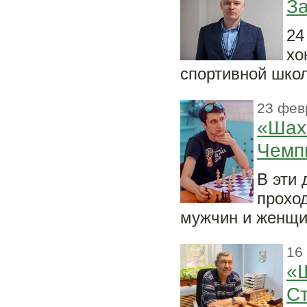
За
24
хо
спортивной шко
23 фев
«Шах
Чемп
В эти 
прохо
мужчин и женщи
16
«Ш
Ст