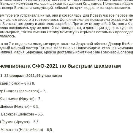
Бычков и иркутский молодой шахматист Даниил Кыштымов. Появилась надежд
в поверг Бычкова, а следующей победой, по сути, подвел итог соревнованию.
ем туре его устраивала ничья, она и состоялась, дав Исаеву чистое первое ме
 – дележ второго и третьего мест. Дополнительные показатели оказались л
 Бычкова, которому и досталось серебро. При этом между собой Бычков и Кыш
сегда находились другие достойные конкуренты, и дистанции в девять туров и
угом сыграли, так как именно к этому моменту их отрыв от остальных преслед
лагалось.
-го по 7-е поделили молодые представители Иркутской области Дандар Шобое
дный женский мастер Татьяна Малетина из Новосибирска, ставшая чемпионк
емлячка Мария Березина, бронза досталась иркутянке Яне Грехневой, опере
 чемпионата СФО-2021 по быстрым шахматам
21–22 февраля 2021, 56 участников
саев (Томск) – 8 из 9.
р Бычков (Красноярск) – 7.
 Кыштымов (Иркутск) – 7.
Шобоев (Иркутск) – 6,5.
 Васюков (Шелехов) – 6,5.
 Трухин (Иркутск) – 6,5.
 Малетина (Новосибирск) – 6,5.