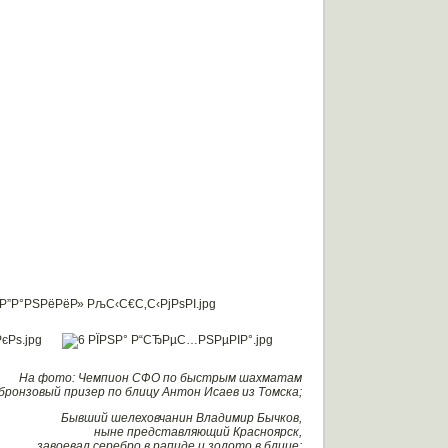
На фото: Чемпион СФО по быстрым шахматам
 бронзовый призер по блицу Антон Исаев из Томска;
Бывший шелеховчанин Владимир Бычков,
ныне представляющий Красноярск,
завоевал серебро в рапиде и золото в блице;