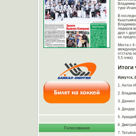
Владимир 
туре Исае
В последн
Кыштымову
Владимира
лидеров в
друг с др
не предпо
Места с 4
междунаро
отстала з
5,5 очка).
Итоги
Иркутск, 
1. Антон И
2. Владими
3. Даниил
4. Дандар 
5. Аркадий
6. Дмитрий
Голосование
7. Татьяна