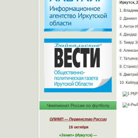
Иркутск, 
1. Владими
2. Даниил 
3. Антон И
4. Дандар 
5. Тимур Э
6. Алексан
7. Татьяна
8. Станисл
9. Дмитрий
10. Каблуд
Чемпионат России по футболу
ОЛИМП — Первенство России
16 октября
«
Зенит» (Иркутск)
—