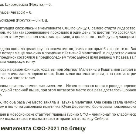
др Широковский (Иркутск) – 6.
умов (Ангарск) – 6.
очкарев (Иркутск) – 6 и т. д.
итуация сложилась и в чемпионате СФО по блицу. С самого старта лидерство
ков. Но так как соревнование проходило в один день, то шестой тур состоялся
ерял в нем уже не пол-очка, как в рапиде, а целое очко – победу над лидеро
лидера нагнала целая группа шахматистов, в числе которых были все те же
в потерял еще пол-очка в поединке с Татьяной Малетиной, и лидерство окон
поединок состоялся в предпоследнем туре: Бычков взял реванш у Исаева за
м лидерскую гонку.
ось на самом финише, когда Бычков обыграл Малетину, а Кыштымов сыграл 
 в пол-очка занял первое место, Кыштымов остался вторым, а на третью ст
льным показателям.
азом, призеры поменялись местами – Исаев с первого места в рапиде переше
 одной строчкой выше, при этом четвертое место оба раза досталось Шобоеву
х.
, что оба раза 7-е место заняла и Татьяна Малетина. Она снова стала чемпио
ем в пол-очка завоевала иркутянка Юлия Деревянко, бронзовым призером ока
одня в Новосибирске стартует главный турнир СФО – чемпионат по классиче
ших шахматистов и шахматисток отправится в столицу Сибири.
 чемпионата СФО-2021 по блицу