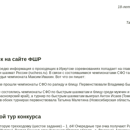
18-лет
Т
ск на сайте ФШР
редко информация о проходящих в Иркутске соревнованиях попадает на гла
 шахмат России (ruchess.ru). В связи с состоявшимися чемпионатами СФО та
удья чемпионата Максим Ивахин. Вот что он пишет:
ке прошли чемпионаты СФО по рапиду и блицу. Первенствовали Владимир Быч
е состоялись чемпионаты СФО по быстрым шахматам и блицу среди мужчин и
расноярский край), а турнир по быстрым шахматам выиграл Антон Исаев (Томс
в обоих турнирах первенствовала Татьяна Малетина (Новосибирская област
ой тур конкурса
вторую трехходовку (шестое задание) – 1. d4! Очередные три очка получают