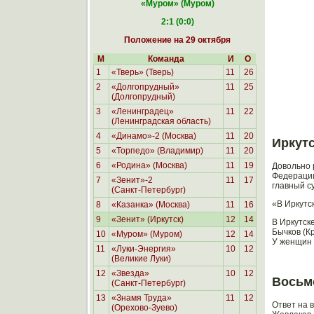
«Муром
» (Муром)
2:1 (0:0)
Положение на 29 октября
М
Команда
И
О
1
«Тверь» (Тверь)
11
26
2
«Долгопрудный»
11
25
(Долгопрудный)
3
«Ленинградец»
11
22
(Ленинградская область)
4
«Динамо»-2 (Москва)
11
20
Иркут
5
«Торпедо» (Владимир)
11
20
6
«Родина»
(Москва)
11
19
Довольно 
Федерации
7
«Зенит»-2
11
17
главный с
(Санкт-Петербург)
«В Иркутс
8
«Казанка» (Москва)
11
16
9
«Зенит» (Иркутск)
12
14
В Иркутск
Бычков (К
10
«Муром» (Муром)
12
14
У женщин 
11
«Луки-Энергия»
10
12
(Великие Луки)
12
«Звезда»
10
12
Восьм
(Санкт-Петербург)
13
«Знамя Труда»
11
12
Ответ на 
(Орехово-Зуево)