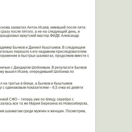
 снова захватил Антон Исаев, имевший после пяти
 сразу после пятого, а не на следующий день, и
м праздновал иркутский мастер ФИДЕ Александр
 Владимир Бычков и Даниил Кыштымов. В следующем
чательно перешло к его недавним преследователям.
 поражение в быстрых шахматах, продолжив вместе с
вничью с Дандаром Шобоевым. В результате Бычков
рочку вышел Исаев, опередивший Шобоева по
л на третье в блице, а Бычков и Кыштымов
 с одинаковым показателем – 6,5 очка из девяти
нкой СФО – теперь уже по блицу, серебро с
залась все та же Мария Березина из Новосибирска.
ским шахматам среди мужчин и женщин. Посмотрим,