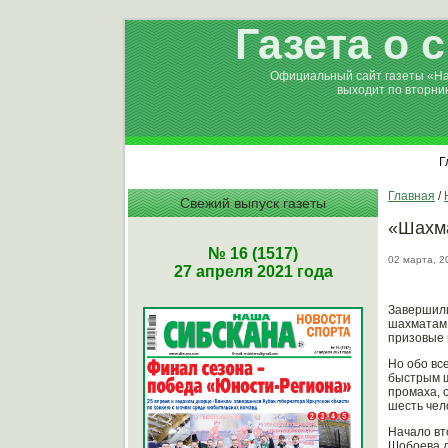
Газета о 
Официальный сайт газеты «Н
выходит по вторни
Г
Главная
/
Свежий выпуск газеты
«Шахма
№ 16 (1517)
02 марта, 2
27 апреля 2021 года
Завершили
шахматам 
призовые 
Но обо вс
быстрым ш
промаха, 
шесть чел
Начало вт
Шобоева д