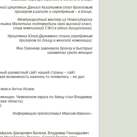
ний иркутянин Даниил Кыштымов стал бронзовым
призером в рапиде и серебряным – в блице;
Международный мастер из Новосибирска
атьяна Малетина подтвердила свой высокий класс,
став чемпионкой СФО в обеих дисциплинах;
Иркутянка Юлия Деревянко стала серебряным
призером по блицу в женской номинации;
Яна Грехнева завоевала бронзу в быстрых
шахматах среди женщин
вный шахматный сайт нашей страны – сайт
кая возможность наконец-то появилась – ее дал
ков и Антон Исаев.
 женщин. Чемпионом округа по блицу стал Владимир
кая область).
ь).
Информацию предоставил Максим Ивахин».
 Рафаэль Шагарович Валеев, Владимир Геннадьевич