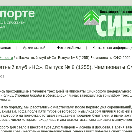
спорте
аша Сибскана»
кам
лавная
Архив статей
Фотоальбомы
Контактная информац
Новости
/ «Шахматный клуб «НС». Выпуск № 8 (1255). Чемпионаты СФО-2021
тный клуб «НС». Выпуск № 8 (1255). Чемпионаты 
021
сь проходившие в течение трех дней чемпионаты Сибирского федерального 
и блицу. Упорная борьба в обеих дисциплинах завершилась триумфом трех ш
места.
ем по порядку. Мы расстались с участниками после первого дня соревнований
ахматам. Тогда после пяти туров безоговорочным лидером являлся томский
от которого на пол-очка отставал в недавнем прошлом бурятский, а ныне ирк
овек, в числе которых находились и два шахматиста, составивших главную ко
орого дня свело в шестом туре двух лидеров – Исаева и Шобоева. Партия зав
огнали сразу несколько преследователей, одержавших победы в своих поеди