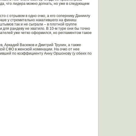
а, что лидера можно догнать, но уже в следующем
сто с отрывом в одно очко, а его сопернику Даниилу
учше у стремительно накатившего на финиш
тымов так и не сыграли – в плотной группе
м для рандеву не хватило. В 10-м туре они бы точно
ователей уже четко оформился, но регламентом такое
в, Аркадий Васюков и Дмитрий Трухин, а также
ой СФО в женской номинации. На очко от нее
дившей по коэффициенту Анну Оршонову (у обеих по