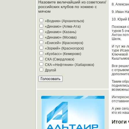
Назовите величайший из советских/
8. Алексан
российских клубов по хоккею с
мячом
9. Иван На
10. Юрий Б
«Водник» (Архангельск)
«Динамо» (Алма-Ата)
Похожая с
туров 5 оч
«Динамо» (Казань)
Антон пот
«Динамо» (Москва)
Шелк.
«Енисей» (Красноярск)
И тут же 
«Зоркий» (Красногорск)
туре Исае
«Кузбасс» (Кемерово)
Ключевой 
Кыштымовы
СКА (Свердловск)
СКА-«Нефтяник» (Хабаровск)
Все решил
с отрывом
Другой
дополните
Таким обр
поднялись
возможны
Интересно
отставани
А уже сег
кто из на
Итоги