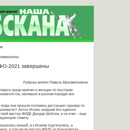
ия
 завершены
СФО-2021 завершены
Рубрику ведет Рамиль Мухометзянов
округа среди мужчин и женщин по быстрым
ахматистов, занявших в разном порядке все
, когда они прошли половину дистанции турнира по
 шахматист Антон Исаев, шедший без единого
утский мастер ФИДЕ Дандар Шобоев, а на очко – еще
нкуренцию томичу.
ершилась ничьей, и к Исаеву подтянулись, а
нках, в том числе мастер ФИДЕ из Красноярска