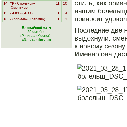
стиль, как ориен
14
ФК «Смоленск»
11
10
(Смоленск)
нашим болельщи
15
«Чита» (Чита)
11
4
приносит удовол
16
«Коломна» (Коломна)
11
2
Ближайший матч
Последние две н
29 октября
«Родина» (Москва)
–
выдохнули, смен
«Зенит» (Иркутск)
к новому сезону
Именно она даст