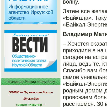
волну.
Затем все желаю
«Байкала». Так
«Байкал-Энерги
Владимир Мати
– Хочется сказ
приходили в наш
сегодня на встр
лица, ведь те, к
Спасибо вам бо
самое уникально
Чемпионат России по футболу
«Байкал-Энергия
родным домом д
ОЛИМП — Первенство России
провожаем больш
16 октября
расстаемся. 30 
«
Зенит» (Иркутск)
—