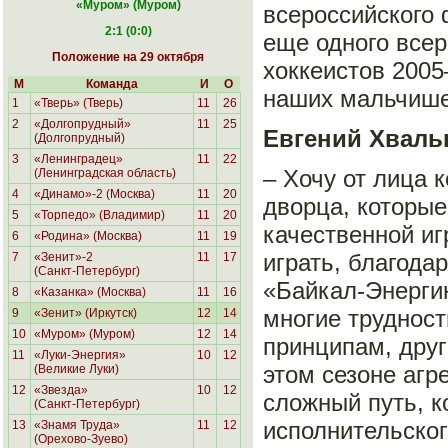
«Муром
» (Муром)
всероссийского 
2:1 (0:0)
еще одного всер
Положение на 29 октября
хоккеистов 2005
М
Команда
И
О
наших мальчишек
1
«Тверь» (Тверь)
11
26
2
«Долгопрудный»
11
25
Евгений Хваль
(Долгопрудный)
3
«Ленинградец»
11
22
– Хочу от лица 
(Ленинградская область)
4
«Динамо»-2 (Москва)
11
20
дворца, которые
5
«Торпедо» (Владимир)
11
20
качественной иг
6
«Родина»
(Москва)
11
19
играть, благода
7
«Зенит»-2
11
17
(Санкт-Петербург)
«Байкал-Энерги
8
«Казанка» (Москва)
11
16
многие трудност
9
«Зенит» (Иркутск)
12
14
10
«Муром» (Муром)
12
14
принципам, друг
11
«Луки-Энергия»
10
12
этом сезоне агр
(Великие Луки)
12
«Звезда»
10
12
сложный путь, к
(Санкт-Петербург)
исполнительског
13
«Знамя Труда»
11
12
(Орехово-Зуево)