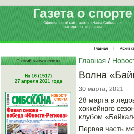
Газета о спорте
Официальный сайт газеты «Наша Сибскана»
выходит по вторникам
Главная
Архив с
Главная
/
Новос
Свежий выпуск газеты
Волна «Бай
№ 16 (1517)
27 апреля 2021 года
30 марта, 2021
28 марта в ледо
хоккейного сезо
клубом «Байкал
Первая часть ме