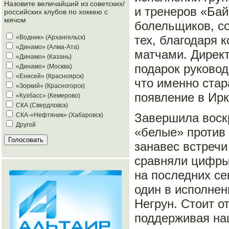
Назовите величайший из советских/
и тренеров «Бай
российских клубов по хоккею с
мячом
болельщиков, со
тех, благодаря 
«Водник» (Архангельск)
«Динамо» (Алма-Ата)
матчами. Директ
«Динамо» (Казань)
подарок руково
«Динамо» (Москва)
«Енисей» (Красноярск)
что именно ста
«Зоркий» (Красногорск)
появление в Ирк
«Кузбасс» (Кемерово)
СКА (Свердловск)
Завершила воскр
СКА-«Нефтяник» (Хабаровск)
Другой
«белые» против 
занавес встречи
сравняли цифры 
на последних се
один в исполнен
Негрун. Стоит о
поддерживая на