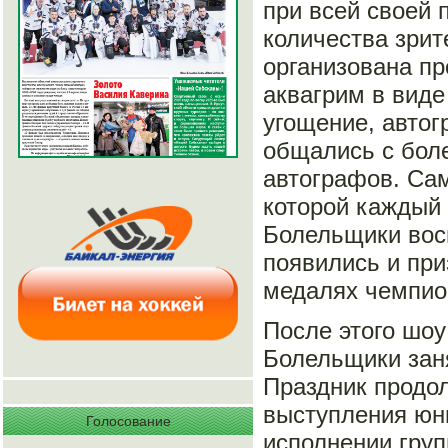
при всей своей 
количества зрит
организована пр
аквагрим в вид
угощение, автог
общались с боле
автографов. Сам
которой каждый 
Болельщики вос
появились и при
медалях чемпион
После этого шоу
Болельщики заня
Праздник продол
выступления юн
Голосование
исполнении груп