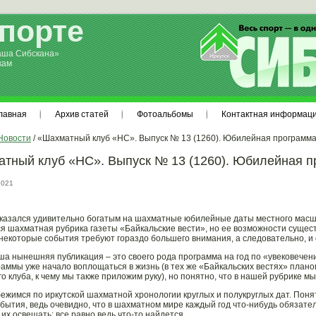
спорте
аша Сибскана»
кам
лавная
Архив статей
Фотоальбомы
Контактная информац
Новости
/ «Шахматный клуб «НС». Выпуск № 13 (1260). Юбилейная программа
тный клуб «НС». Выпуск № 13 (1260). Юбилейная п
2021
оказался удивительно богатым на шахматные юбилейные даты местного масш
я шахматная рубрика газеты «Байкальские вести», но ее возможности сущест
 некоторые события требуют гораздо большего внимания, а следовательно, и
аша нынешняя публикация – это своего рода программа на год по «увековечен
раммы уже начало воплощаться в жизнь (в тех же «Байкальских вестях» план
о клуба, к чему мы также приложим руку), но понятно, что в нашей рубрике м
бежимся по иркутской шахматной хронологии круглых и полукруглых дат. Поня
бытия, ведь очевидно, что в шахматном мире каждый год что-нибудь обязате
 их освещать: все равно ведь что-то найдется.