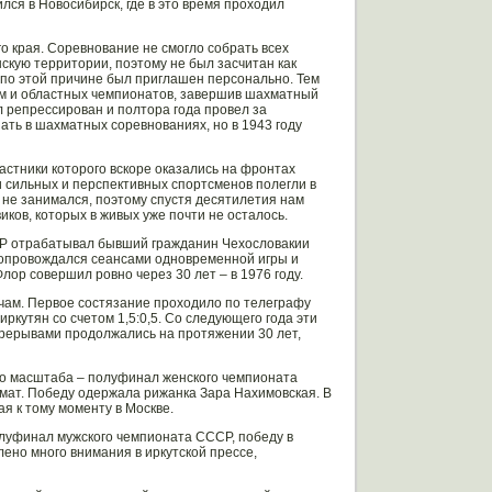
лся в Новосибирск, где в это время проходил
о края. Соревнование не смогло собрать всех
скую территории, поэтому не был засчитан как
 по этой причине был приглашен персонально. Тем
ем и областных чемпионатов, завершив шахматный
л репрессирован и полтора года провел за
ть в шахматных соревнованиях, но в 1943 году
астники которого вскоре оказались на фронтах
и сильных и перспективных спортсменов полегли в
о не занимался, поэтому спустя десятилетия нам
ков, которых в живых уже почти не осталось.
ССР отрабатывал бывший гражданин Чехословакии
сопровождался сеансами одновременной игры и
ор совершил ровно через 30 лет – в 1976 году.
чам. Первое состязание проходило по телеграфу
ркутян со счетом 1,5:0,5. Со следующего года эти
ерерывами продолжались на протяжении 30 лет,
го масштаба – полуфинал женского чемпионата
мат. Победу одержала рижанка Зара Нахимовская. В
я к тому моменту в Москве.
олуфинал мужского чемпионата СССР, победу в
ено много внимания в иркутской прессе,