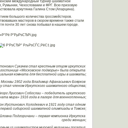
 женский международный турнир шахматной
, Румынии, Чехословакии и ФРГ. Всю призовую
аствовала иркутянка Галина Стом (Апарцина).
стием большого количества гроссмейстеров.
твовавших мастеров в скором времени также стали
я почти 30 лет снова побывал в нашем городе.
тонович Сукачев стал крестным отцом иркутских
 гостинице «Московское подворье» была открыта
циальная комната для бесплатной игры в шахматы;
 Москвы 1902 года Владимир Афанасьевич Боярков
оду стал членом Иркутского шахматного общества;
Георг Луисович Собослаи – победитель иркутского
ната мира» 1916 года в лагере для военнопленных;
он Иустинович Холодкевич в 1921 году стал одним
 первой сибирской шахматной олимпиады в Томске;
йловна Подгоричани – первая чемпионка Иркутска
среди женщин;
ервым из шахматистов мировой величины посетил