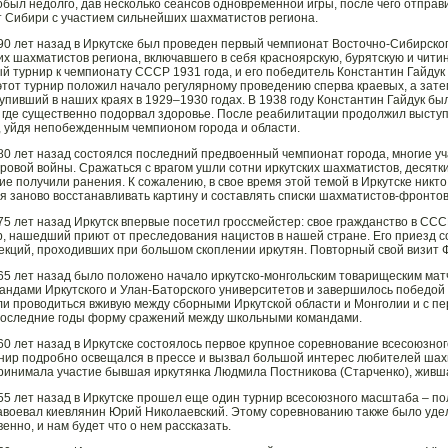
обыл недолго, дав несколько сеансов одновременной игры, после чего отправи
 Сибири с участием сильнейших шахматистов региона.
90 лет назад в Иркутске был проведен первый чемпионат Восточно-Сибирског
х шахматистов региона, включавшего в себя красноярскую, бурятскую и читин
й турнир к чемпионату СССР 1931 года, и его победитель Константин Гайдук
этот турнир положил начало регулярному проведению сперва краевых, а зат
тупивший в наших краях в 1929–1930 годах. В 1938 году Константин Гайдук бы
 где существенно подорвал здоровье. После реабилитации продолжил выступа
, уйдя непобежденным чемпионом города и области.
80 лет назад состоялся последний предвоенный чемпионат города, многие уч
ровой войны. Сражаться с врагом ушли сотни иркутских шахматистов, десятк
гие получили ранения. К сожалению, в свое время этой темой в Иркутске никт
я заново восстанавливать картину и составлять списки шахматистов-фронтови
75 лет назад Иркутск впервые посетил гроссмейстер: свое гражданство в С
, нашедший приют от преследования нацистов в нашей стране. Его приезд 
екций, проходивших при большом скоплении иркутян. Повторный свой визит Фл
65 лет назад было положено начало иркутско-монгольским товарищеским мат
андами Иркутского и Улан-Баторского университетов и завершилось победой и
ли проводиться вживую между сборными Иркутской области и Монголии и с п
последние годы форму сражений между школьными командами.
60 лет назад в Иркутске состоялось первое крупное соревнование всесоюзно
нир подробно освещался в прессе и вызвал большой интерес любителей шах
ринимала участие бывшая иркутянка Людмила Постникова (Старченко), живша
55 лет назад в Иркутске прошел еще один турнир всесоюзного масштаба – п
авоевал киевлянин Юрий Николаевский. Этому соревнованию также было удел
енно, и нам будет что о нем рассказать.