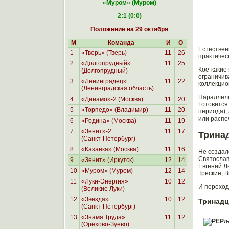
«Муром
» (Муром)
2:1 (0:0)
Положение на 29 октября
М
Команда
И
О
Естествен
1
«Тверь» (Тверь)
11
26
практичес
2
«Долгопрудный»
11
25
Кое-какие
(Долгопрудный)
ограничив
3
«Ленинградец»
11
22
коллекцио
(Ленинградская область)
Параллель
4
«Динамо»-2 (Москва)
11
20
Готовится
5
«Торпедо» (Владимир)
11
20
периода),
или распе
6
«Родина»
(Москва)
11
19
7
«Зенит»-2
11
17
Трина
(Санкт-Петербург)
8
«Казанка» (Москва)
11
16
Не создал
Святослав
9
«Зенит» (Иркутск)
12
14
Евгений Л
10
«Муром» (Муром)
12
14
Трескин, 
11
«Луки-Энергия»
10
12
И переход
(Великие Луки)
12
«Звезда»
10
12
Тринадц
(Санкт-Петербург)
13
«Знамя Труда»
11
12
(Орехово-Зуево)