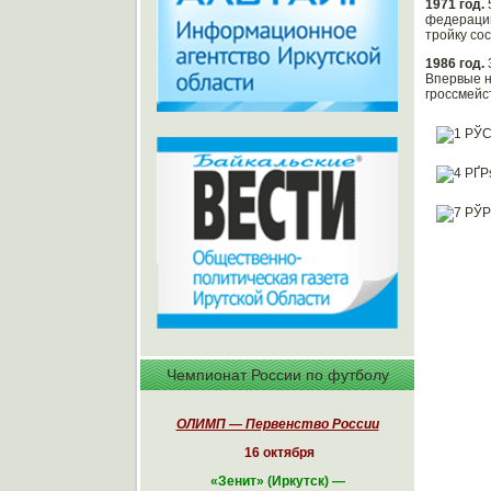
1971 год.
федерации
тройку со
1986 год.
Впервые н
гроссмейс
Чемпионат России по футболу
ОЛИМП — Первенство России
16 октября
«
Зенит» (Иркутск)
—