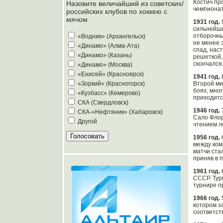
Костич пр
Назовите величайший из советских/
чемпионат
российских клубов по хоккею с
мячом
1931 год.
сильнейши
отборочны
«Водник» (Архангельск)
не менее 
«Динамо» (Алма-Ата)
спад, нас
«Динамо» (Казань)
решеткой,
скончался
«Динамо» (Москва)
«Енисей» (Красноярск)
1941 год.
Второй ми
«Зоркий» (Красногорск)
боях, мно
«Кузбасс» (Кемерово)
приходитс
СКА (Свердловск)
1946 год.
СКА-«Нефтяник» (Хабаровск)
Сало Флор
Другой
чтением л
1956 год.
между ком
матчи ста
приняв в 
1961 год.
СССР. Тур
турнире п
1966 год.
котором з
соответств