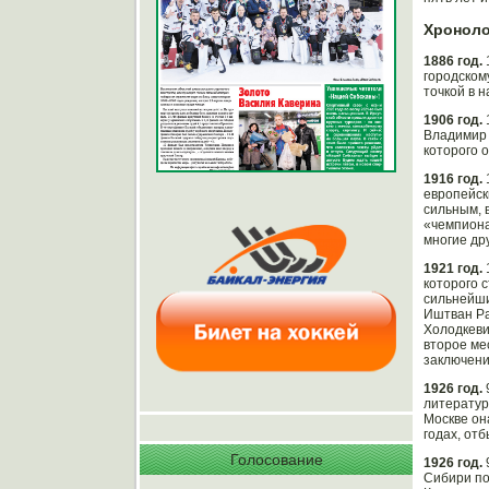
Хроноло
1886 год.
городском
точкой в 
1906 год.
Владимир 
которого 
1916 год.
европейск
сильным, 
«чемпиона
многие др
1921 год.
которого 
сильнейши
Иштван Ра
Холодкеви
второе ме
заключен
1926 год.
литератур
Москве он
годах, отб
Голосование
1926 год.
Сибири по