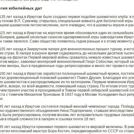
гия юбилейных дат
135 лет назад в Иркутске было создано первое подобие шахматного клуба: в
у голове В.П. Сукачеву, открылась специальная комната для бесплатной игры
нашем шахматном летоисчислении, хотя очевидно, что в шахматы играли и ран
115 лет назад в Иркутске на короткое время обосновался один из сильнейших
Боярков, давший несколько сеансов одновременной игры завсегдатаям Ирку
он также являлся. Само общество появилось годом раньше и к этому моменту у
105 лет назад в Заиркутном лагере для военнопленных прошел турнир, в кот
их стран. В лагере в разное время содержалось до нескольких десятков тысяч
ведь на фронтах Первой мировой войны сражалось немало известных шахмати
том мира», завоевал венгерский военнопленный Георг Собослаи, который зате
угие венгры, был в предвоенные годы репрессирован и много лет провел в лаг
100 лет назад в Иркутске заработал полноценный шахматный кружок, постеп
стал дореволюционный псковский шахматист Павел Друзин. Благодаря его у
х шахматистов и распределившие их по категориям. Первым чемпионом Ирк
йте, вскоре, по всей видимости, покинувший нашу страну. По итогам этого т
чем принял участие в проходившей в Томске первой сибирской шахматной ол
ста с томичом Михаилом Троновым. В 1937 году в Москве Холодкевич был реп
ии.
95 лет назад в Иркутске состоялся первый женский чемпионат города. Побед
но-художественного объединения Нина Подгоричани, ставшая впоследствии и
а была репрессирована, получив восемь лет исправительно-трудовых лагерей
ыв в общей сложности в лагерях и ссылках почти 18 лет.
95 лет назад Иркутск принимал первого шахматиста мировой величины. В рам
сетил югославский маэстро Бора Костич, передвигавшийся по СССР со сторо