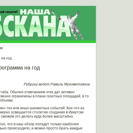
ия
 на год
рограмма на год
Рубрику ведет Рамиль Мухометзянов
таба. Обычно отмечанием этих дат активно
венно ограничены в плане газетных площадей, в то
 объема.
ию» тех или иных шахматных событий. Кое-что из
омерно освещается столетие создания в Иркутске
ы сможем это делать куда более масштабно.
тно, что в наш обзор попадут только наиболее
льно происходило, и можно просто брать каждые