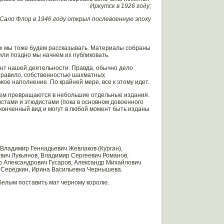
Иркутск в 1926 году;
Сало Флор в 1946 году открыл послевоенную эпоху
их мы тоже будем рассказывать. Материалы собраны
или поздно мы начнем их публиковать.
нт нашей деятельности. Правда, обычно дело
 правило, собственностью шахматных
ое наполнение. По крайней мере, все к этому идет.
нем превращаются в небольшие отдельные издания.
стами и этюдистами (пока в основном довоенного
законченный вид и могут в любой момент быть изданы
в Владимир Геннадьевич Жевлаков (Курган),
вич Лукьянов, Владимир Сергеевич Романов,
р Александрович Гусаров, Александр Михайлович
ич Середкин, Ирина Васильевна Чернышева.
белым поставить мат черному королю.