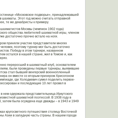
 гостинице «Московское подворье», принадлежавшей
 в шахматы. Этот год можно считать отправной
ее, те же декабристы к примеру.
 шахматистов Москвы (чемпион 1902 года)
тского общества любителей шахматной игры, членом
же достаточно прочно встало на ноги.
ором приняли участие представители многих
 человек, поэтому турнир мог быть достаточно
стов. Победу в этом турнире, названном
м остался в нашей стране, жил в Томске и, как
ерях.
енно переросший в шахматный клуб, основателем
силиям, были проведены первые турниры, выявившие
утска стал бывший венгерский военнопленный
урнира он вместе со вторым призером Хрисогоном
импиаде, где Холодкевич сумел поделить первое-
рессирован и последующие 10 лет провел в
у в нем одержала представительница Иркутского
звестной шахматной поэтессой. В 1938 году в
, затем была осуждена еще дважды – в 1943 и 1949
ках кругосветного путешествия столицу Восточной
ны Азии в западную часть страны. В нашем городе