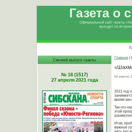
Газета о 
Официальный сайт газеты «Н
выходит по вторни
Г
Главная
/
Свежий выпуск газеты
«Шахма
№ 16 (1517)
06 апреля, 
27 апреля 2021 года
2021 год 
занимаетс
время как
Так что н
этой прог
шахматног
Итак, про
важные со
пять лет и