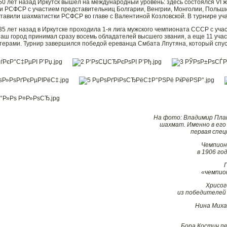
50 лет назад Иркутск вышел на международный уровень: здесь состоялся VI
 РСФСР с участием представительниц Болгарии, Венгрии, Монголии, Польши
ставили шахматистки РСФСР во главе с Валентиной Козловской. В турнире уч
35 лет назад в Иркутске проходила 1-я лига мужского чемпионата СССР с уча
аш город принимал сразу восемь обладателей высшего звания, а еще 11 учас
терами. Турнир завершился победой ереванца Смбата Лпутяна, который спуст
На фото: Владимир Пла
шахмат. Именно в его
первая спе
Чемпион
в 1906 г
«чемпио
Хрисог
из победителей
Нина Миха
Бора Костич п