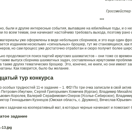
Гроссмейстер 
***
но, были и другие интересные события, выпавшие на юбилейные годы, и о н
ки по всем темам, они начинают настойчиво требовать выхода, поэтому рано 
 материалы уже оформлены в виде небольших сборников, и это еще один фро
ается изданием нескольких «сигнальных» брошюр, тут же становящихся, как
неров, но сам процесс уже достаточно отработан и скоро получит более широк
но продолжается поиск партий иркутских шахматистов – они тоже со време
 также выпуск сборника шахматных задач, составленных иркутскими проблеми
 а также других тематических брошюр. Это, конечно, не книги, но они имеют 
чатаны. Как говорится, было бы желание.
дцатый тур конкурса
о особых трудностей 11-е задание – 1. Фf2! По три очка записали в свой акти
 Петрович Ижуткин, Сергей Григорьевич Хомичев (Курган), Владимир Михайло
ьвович Королев, Валерий Серафимович Озеров (Усолье-Сибирское), Владими
Виктор Геннадьевич Кузнецов (Омская область, с. Дружино), Вячеслав Юрьев
им к задачам на кооперативный мат, в которых черные начинают и помогают 
атое задание