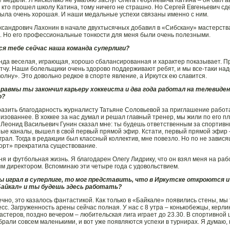
: кто прошел школу Катина, тому ничего не страшно. Но Сергей Евгеньевич с
ыла очень хорошая. И наши медальные успехи связаны именно с ним.
сандрович Лахонин в начале двухтысячных добавил в «Сибскану» мастерства,
. Но его профессиональные тонкости для меня были очень полезными.
ся тебе сейчас наша команда суперлиги?
анда веселая, играющая, хорошо сбалансированная и характер показывает. П
атчу. Наши болельщики очень здорово поддерживают ребят, и мы все-таки н
волну». Это довольно редкое в спорте явление, а Иркутск ею славится.
травмы ты закончил карьеру хоккеиста и два года работал на телевиде
о?
разить благодарность журналисту Татьяне Соловьевой за приглашение работа
низованнее. В хоккее за нас думал и решал главный тренер, мы жили по его п
 Леонид Васильевич Гунин сказал мне: ты будешь ответственным за спортивны
ые каналы, вышел в свой первый прямой эфир. Кстати, первый прямой эфир –
грал. Тогда в редакции был классный коллектив, мне повезло. Но по не завис
орт» прекратила существование.
ня и футбольная жизнь. Я благодарен Олегу Лидрику, что он взял меня на ра
м директором. Вспоминаю эти четыре года с удовольствием.
ы играл в суперлиге, то мог представить, что в Иркутске откроются и
Байкал» и ты будешь здесь работать?
нечно, это казалось фантастикой. Как только в «Байкале» появились стены, м
есс. Загруженность арены сейчас полная. У нас с 8 утра – конькобежцы, керли
астеров, поздно вечером – любительская лига играет до 23.30. В спортивной
брали совсем маленькими, и вот уже появляются успехи в турнирах. Я думаю, 