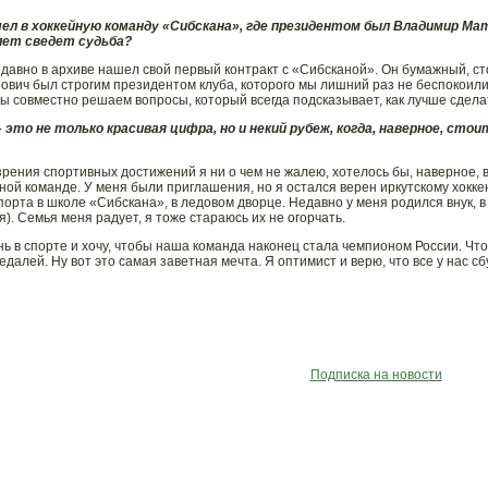
шел в хоккейную команду «Сибскана», где президентом был Владимир Мат
лет сведет судьба?
недавно в архиве нашел свой первый контракт с «Сибсканой». Он бумажный, с
ович был строгим президентом клуба, которого мы лишний раз не беспокоили.
ы совместно решаем вопросы, который всегда подсказывает, как лучше сдела
– это не только красивая цифра, но и некий рубеж, когда, наверное, ст
 зрения спортивных достижений я ни о чем не жалею, хотелось бы, наверное, 
ной команде. У меня были приглашения, но я остался верен иркутскому хокке
порта в школе «Сибскана», в ледовом дворце. Недавно у меня родился внук, в
). Семья меня радует, я тоже стараюсь их не огорчать.
нь в спорте и хочу, чтобы наша команда наконец стала чемпионом России. Ч
далей. Ну вот это самая заветная мечта. Я оптимист и верю, что все у нас сб
Подписка на новости