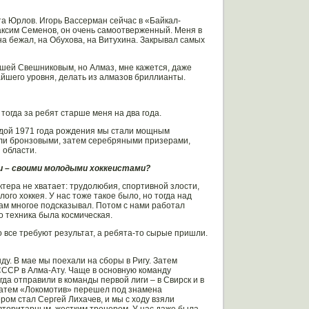
та Юрлов. Игорь Вассерман сейчас в «Байкал-
аксим Семенов, он очень самоотверженный. Меня в
на бежал, на Обухова, на Витухина. Закрывал самых
Мишей Свешниковым, но Алмаз, мне кажется, даже
айшего уровня, делать из алмазов бриллианты.
 тогда за ребят старше меня на два года.
андой 1971 года рождения мы стали мощным
али бронзовыми, затем серебряными призерами,
 области.
ми – своими молодыми хоккеистами?
актера не хватает: трудолюбия, спортивной злости,
ого хоккея. У нас тоже такое было, но тогда над
ам многое подсказывал. Потом с нами работал
о техника была космическая.
 все требуют результат, а ребята-то сырые пришли.
ду. В мае мы поехали на сборы в Ригу. Затем
СССР в Алма-Ату. Чаще в основную команду
да отправили в команды первой лиги – в Свирск и в
 затем «Локомотив» перешел под знамена
ом стал Сергей Лихачев, и мы с ходу взяли
авторитарным, жестким тренером. У нас даже была