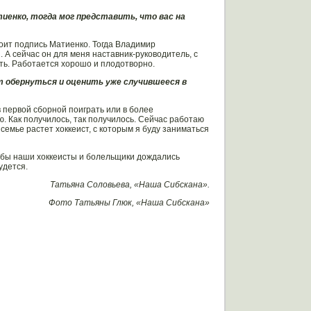
иенко, тогда мог представить, что вас на
тоит подпись Матиенко. Тогда Владимир
 А сейчас он для меня наставник-руководитель, с
ть. Работается хорошо и плодотворно.
оит обернуться и оценить уже случившееся в
в первой сборной поиграть или в более
ю. Как получилось, так получилось. Сейчас работаю
 семье растет хоккеист, с которым я буду заниматься
тобы наши хоккеисты и болельщики дождались
удется.
Татьяна Соловьева, «Наша Сибскана».
Фото Татьяны Глюк, «Наша Сибскана»