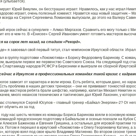
я (улыбается).
ирует Юрий Викулин, он бесстрашно играет. Нравилось, как у нас играл Ники
здорово играет, очень полезный хоккеист. Нравится наш новый защитник – М
я всегда на Сергея Сергеевича Ломанова выпускали, до этого на Валеру Сави
.
ий игрок сейчас в суперлиге – Алмаз Миргазов. Сравнить его могу только с 
ит его в чем-то. В «Енисее» Сергей Иванович умеет готовить мастеров высоч
я на сорок лет назад, на стадион «Рекорд».
рде» я завоевал свой первый титул, стал чемпионом Иркутской области. Играл
ал в группу подготовки «Локомотива» к Борису Федоровичу Баринову. С ком
ом, выиграли первое же первенство Советского Союза. На следующий год ст
а Спартакиаду народов РСФСР в Березники и выиграли ее сборной Иркутской
 сейчас в Иркутске в профессиональных командах такой кризис с кадра
огое зависит от характера и воли игрока. Есть ребята, которым дано, но хар
Есть проблема в наших детских тренерах – они не прививают тонкостей взросл
манде мастеров ребята брали шефство, например, капитан Михаил Никитин н
хачев, много нюансов технических и тактических дал Юрий Лахонин, у которог
час столкнулся Сергей Юсупов – главный тренер «Байкал-Энергии»-2? От него
т обучить их за год.
7 году нас шесть человек из команды Бориса Баринова взяли в основную коман
командой предсезонную подготовку в Байкальске и осенью поехали на Кубок 
и Алексея Баженова и Евгения Гришина, а остальных для игровой практики тог
ск. Потом я перешел в иркутский «Локомотив» к Олегу Георгиевичу Катину, а
», которую взял под свое крыло Владимир Матиенко. Во втором сезоне тренер
 медали. Я нисколько не умаляю заслуг Олега Георгиевича Катина – он был 