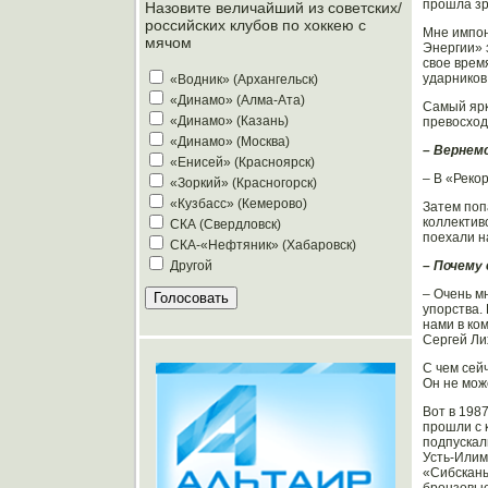
прошла зр
Назовите величайший из советских/
российских клубов по хоккею с
Мне импон
мячом
Энергии» 
свое врем
ударников
«Водник» (Архангельск)
«Динамо» (Алма-Ата)
Самый ярк
«Динамо» (Казань)
превосход
«Динамо» (Москва)
– Вернемс
«Енисей» (Красноярск)
– В «Реко
«Зоркий» (Красногорск)
«Кузбасс» (Кемерово)
Затем поп
коллектив
СКА (Свердловск)
поехали н
СКА-«Нефтяник» (Хабаровск)
– Почему
Другой
– Очень мн
упорства. 
нами в ко
Сергей Ли
С чем сей
Он не може
Вот в 198
прошли с 
подпускал
Усть-Илим
«Сибсканы
бронзовые