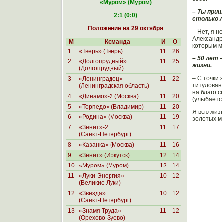
«Муром
» (Муром)
– Ты при
2:1 (0:0)
столько 
Положение на 29 октября
– Нет, я 
Александр
М
Команда
И
О
которым м
1
«Тверь» (Тверь)
11
26
– 50 лет 
2
«Долгопрудный»
11
25
жизни.
(Долгопрудный)
– С точки
3
«Ленинградец»
11
22
титулован
(Ленинградская область)
на благо с
4
«Динамо»-2 (Москва)
11
20
(улыбается
5
«Торпедо» (Владимир)
11
20
Я всю жиз
6
«Родина»
(Москва)
11
19
золотых ме
7
«Зенит»-2
11
17
(Санкт-Петербург)
8
«Казанка» (Москва)
11
16
9
«Зенит» (Иркутск)
12
14
10
«Муром» (Муром)
12
14
11
«Луки-Энергия»
10
12
(Великие Луки)
12
«Звезда»
10
12
(Санкт-Петербург)
13
«Знамя Труда»
11
12
(Орехово-Зуево)