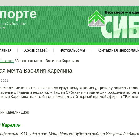
спорте
аша Сибскана»
кам
лавная
Архив статей
Фотоальбомы
Контактная информац
Новости
/ Заветная мечта Василия Карелина
ая мечта Василия Карелина
 2021
я 50 лет исполнится известному иркутскому хоккеисту, тренеру, заместител
арелину. Главный редактор «Нашей Сибсканы» в канун дня рождения встретил
силия Карелина, на что бы он поменял свой первый прямой эфир на ТВ и кем
 Карелин
4 февраля 1971 года в пос. Мама Мамско-Чуйского района Иркутской облас