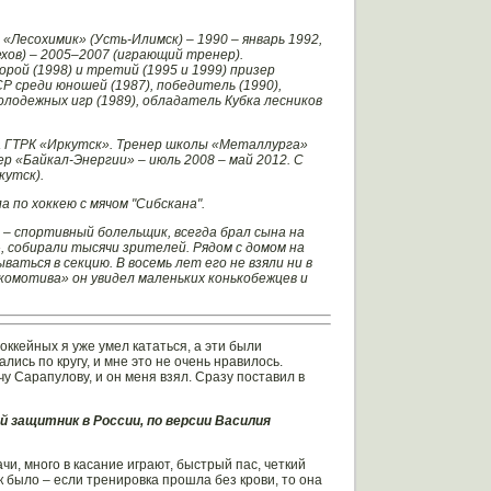
, «Лесохимик» (Усть-Илимск) – 1990 – январь 1992,
хов) – 2005–2007 (играющий тренер).
орой (1998) и третий (1995 и 1999) призер
 среди юношей (1987), победитель (1990),
Молодежных игр (1989), обладатель Кубка лесников
а ГТРК «Иркутск». Тренер школы «Металлурга»
р «Байкал-Энергии» – июль 2008 – май 2012. С
кутск).
 по хоккею с мячом "Сибскана".
ц – спортивный болельщик, всегда брал сына на
, собирали тысячи зрителей. Рядом с домом на
ться в секцию. В восемь лет его не взяли ни в
комотива» он увидел маленьких конькобежцев и
оккейных я уже умел кататься, а эти были
лись по кругу, и мне это не очень нравилось.
у Сарапулову, и он меня взял. Сразу поставил в
 защитник в России, по версии Василия
чи, много в касание играют, быстрый пас, четкий
к было – если тренировка прошла без крови, то она