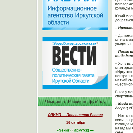
поговорка
команды б
Юрий Алек
добраться
– Нравит
– Да, ком
матча к м
увидеть «
– После 
тебе дал
– Хочу вы
стал орга
«Иркутск»
центральн
матчей сы
«Вести-сп
Была у ме
спортивны
Чемпионат России по футболу
– Когда т
дворец «
ОЛИМП — Первенство России
– Нет, ко
весь проц
16 октября
команда м
назад мы 
«
Зенит» (Иркутск)
—
себе.