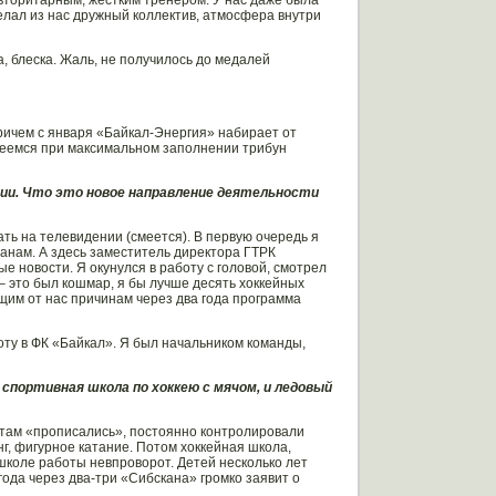
делал из нас дружный коллектив, атмосфера внутри
 блеска. Жаль, не получилось до медалей
ричем с января «Байкал-Энергия» набирает от
адеемся при максимальном заполнении трибун
нии. Что это новое направление деятельности
ть на телевидении (смеется). В первую очередь я
ланам. А здесь заместитель директора ГТРК
е новости. Я окунулся в работу с головой, смотрел
 это был кошмар, я бы лучше десять хоккейных
ящим от нас причинам через два года программа
боту в ФК «Байкал». Я был начальником команды,
 спортивная школа по хоккею с мячом, и ледовый
ы там «прописались», постоянно контролировали
нг, фигурное катание. Потом хоккейная школа,
 школе работы невпроворот. Детей несколько лет
года через два-три «Сибскана» громко заявит о