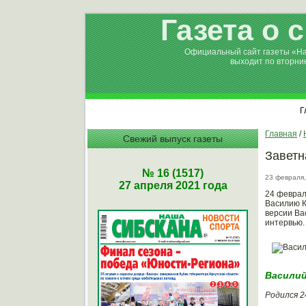
Газета о 
Официальный сайт газеты «Н
выходит по вторни
Г
Главная
/
Свежий выпуск газеты
Заветн
№ 16 (1517)
23 февраля,
27 апреля 2021 года
24 феврал
Василию К
версии Ва
интервью.
Василий
Родился 2