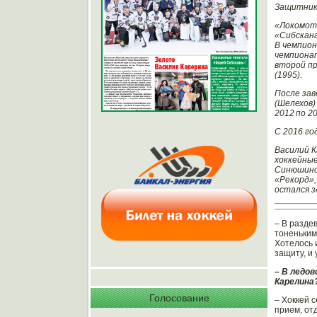
Защитник,
«Локомоти
«Сибскана
В чемпион
чемпионат
второй пр
(1995).
После за
(Шелехов)
2012 по 2
С 2016 го
Василий К
хоккейные
Синюшиной
«Рекорд»,
остался з
– В разде
тоненькими
Хотелось 
защиту, и
– В ледо
Карелина
Голосование
– Хоккей 
прием, от