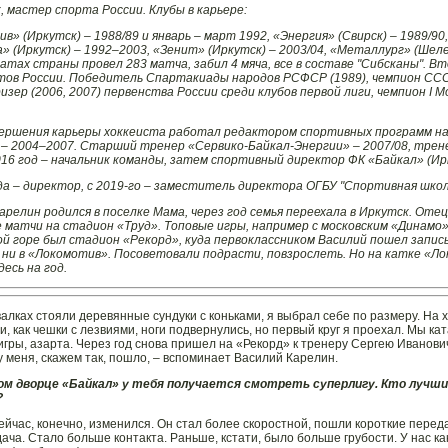
 мастер спорта России. Клубы в карьере:
в» (Иркутск) – 1988/89 и январь – март 1992, «Энергия» (Свирск) – 1989/90
» (Иркутск) – 1992–2003, «Зенит» (Иркутск) – 2003/04, «Металлург» (Шеле
атах страны провел 283 матча, забил 4 мяча, все в составе "Сибсканы". Вт
ов России. Победитель Спартакиады народов РСФСР (1989), чемпион СССР
изер (2006, 2007) первенства России среди клубов первой лиги, чемпион I 
вершения карьеры хоккеиста работал редактором спортивных программ н
 – 2004–2007. Старший тренер «Сервико-Байкал-Энергии» – 2007/08, трене
016 год – начальник команды, затем спортивный директор ФК «Байкал» (Ир
да – директор, с 2019-го – заместитель директора ОГБУ "Спортивная школа
арелин родился в поселке Мама, через год семья переехала в Иркутск. Оте
 матчи на стадион «Труд». Топовые игры, например с московским «Динамо»
 горе был стадион «Рекорд», куда первоклассником Василий пошел записыва
 ни в «Локомотив». Посоветовали подрасти, повзрослеть. Но на катке «Ло
десь на год.
валках стояли деревянные сундуки с коньками, я выбрал себе по размеру. На х
, как чешки с лезвиями, ноги подвернулись, но первый круг я проехал. Мы ката
игры, азарта. Через год снова пришел на «Рекорд» к тренеру Сергею Иванович
 у меня, скажем так, пошло, – вспоминает Василий Карелин.
вом дворце «Байкал» у тебя получается смотреть суперлигу. Кто лучший
?
сейчас, конечно, изменился. Он стал более скоростной, пошли короткие переда
дача. Стало больше контакта. Раньше, кстати, было больше грубости. У нас ка