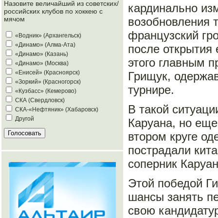
Назовите величайший из советских/
кардинально из
российских клубов по хоккею с
возобновления т
мячом
французский гро
«Водник» (Архангельск)
«Динамо» (Алма-Ата)
после открытия 
«Динамо» (Казань)
этого главным 
«Динамо» (Москва)
«Енисей» (Красноярск)
Грищук, одержав
«Зоркий» (Красногорск)
турнире.
«Кузбасс» (Кемерово)
СКА (Свердловск)
В такой ситуаци
СКА-«Нефтяник» (Хабаровск)
Другой
Каруана, но ещ
втором круге од
пострадали кита
соперник Каруан
Этой победой Ги
шансы занять пе
свою кандидатур