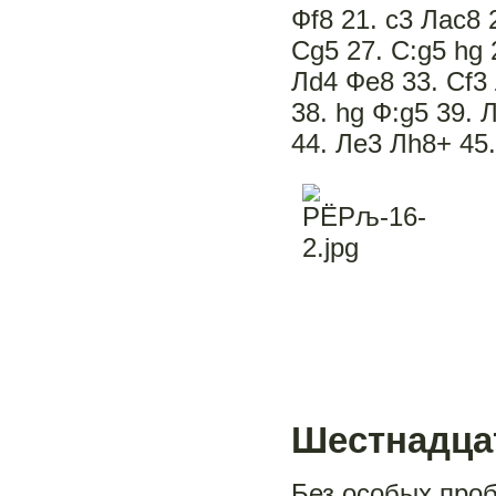
Фf8 21. c3 Лac8 
Сg5 27. С:g5 hg 
Лd4 Фe8 33. Сf3 
38. hg Ф:g5 39. 
44. Лe3 Лh8+ 45
Шестнадца
Без особых проб