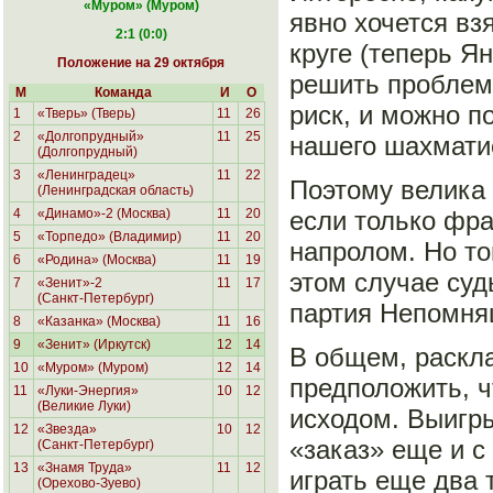
«Муром
» (Муром)
явно хочется вз
2:1 (0:0)
круге (теперь Я
Положение на 29 октября
решить проблему
М
Команда
И
О
риск, и можно п
1
«Тверь» (Тверь)
11
26
2
«Долгопрудный»
11
25
нашего шахматис
(Долгопрудный)
3
«Ленинградец»
11
22
Поэтому велика 
(Ленинградская область)
4
«Динамо»-2 (Москва)
11
20
если только фра
5
«Торпедо» (Владимир)
11
20
напролом. Но то
6
«Родина»
(Москва)
11
19
этом случае суд
7
«Зенит»-2
11
17
(Санкт-Петербург)
партия Непомня
8
«Казанка» (Москва)
11
16
9
«Зенит» (Иркутск)
12
14
В общем, раскла
10
«Муром» (Муром)
12
14
предположить, 
11
«Луки-Энергия»
10
12
(Великие Луки)
исходом. Выигры
12
«Звезда»
10
12
«заказ» еще и с
(Санкт-Петербург)
13
«Знамя Труда»
11
12
играть еще два 
(Орехово-Зуево)