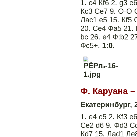
1. c4 Кf6 2. g3 e
Кc3 Сe7 9. O-O O
Лac1 e5 15. Кf5 С
20. Сe4 Фa5 21. 
bc 26. e4 Ф:b2 2
Фc5+.
1:0.
Ф. Каруана –
Екатеринбург, 
1. e4 c5 2. Кf3 e
Сe2 d6 9. Фd3 Сd
Кd7 15. Лad1 Лe8