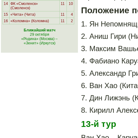
14
ФК «Смоленск»
11
10
Положение по
(Смоленск)
15
«Чита» (Чита)
11
4
16
«Коломна» (Коломна)
11
2
1. Ян Непомнящи
Ближайший матч
2. Аниш Гири (Н
29 октября
«Родина» (Москва)
–
«Зенит» (Иркутск)
3. Максим Вашье
4. Фабиано Кару
5. Александр Гри
6. Ван Хао (Кита
7. Дин Лижэнь (К
8. Кирилл Алексе
13-й тур
Ван Хао – Каруа