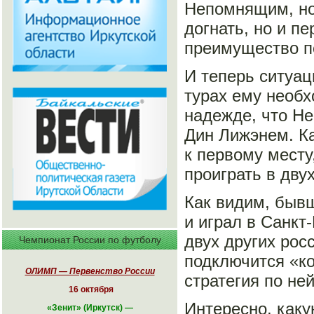
Непомнящим, но 
догнать, но и п
преимущество по
И теперь ситуац
турах ему необх
надежде, что Н
Дин Лижэнем. К
к первому месту
проиграть в дву
Как видим, бывш
и играл в Санкт
двух других рос
Чемпионат России по футболу
подключится «ко
ОЛИМП — Первенство России
стратегия по не
16 октября
Интересно, каку
«
Зенит» (Иркутск)
—