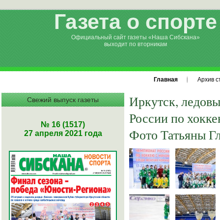
Газета о спорте
Официальный сайт газеты «Наша Сибскана»
выходит по вторникам
Главная
Архив с
Иркутск, л
едовы
Свежий выпуск газеты
России по хокке
№ 16 (1517)
Фото Татьяны Г
27 апреля 2021 года