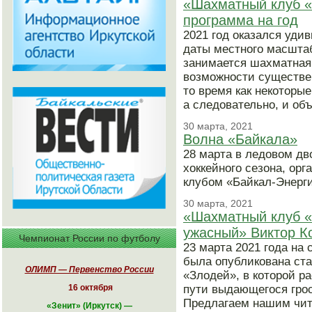
«Шахматный клуб «
программа на год
2021 год оказался уд
даты местного масшта
занимается шахматная 
возможности существен
то время как некоторы
а следовательно, и об
30 марта, 2021
Волна «Байкала»
28 марта в ледовом дв
хоккейного сезона, ор
клубом «Байкал-Энерги
30 марта, 2021
«Шахматный клуб «
ужасный» Виктор К
Чемпионат России по футболу
23 марта 2021 года на
была опубликована ста
ОЛИМП — Первенство России
«Злодей», в которой р
16 октября
пути выдающегося грос
Предлагаем нашим чит
«
Зенит» (Иркутск)
—