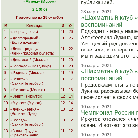
«Муром
» (Муром)
публикацией.
2:1 (0:0)
23 марта, 2021
«Шахматный клуб «
Положение на 29 октября
воспоминаний
М
Команда
И
О
Подходит к концу наш
1
«Тверь» (Тверь)
11
26
Алексеевича Лукина, к
2
«Долгопрудный»
11
25
(Долгопрудный)
Уже целый ряд довоенн
3
«Ленинградец»
11
22
осветили, и теперь ос
(Ленинградская область)
мы и завершим этот эк
4
«Динамо»-2 (Москва)
11
20
16 марта, 2021
5
«Торпедо» (Владимир)
11
20
«Шахматный клуб «
6
«Родина»
(Москва)
11
19
воспоминаний
7
«Зенит»-2
11
17
(Санкт-Петербург)
Продолжаем плыть по 
8
«Казанка» (Москва)
11
16
Лукина, рассказывая б
9
«Зенит» (Иркутск)
12
14
перечисляет в своих м
10
«Муром» (Муром)
12
14
10 марта, 2021
11
«Луки-Энергия»
10
12
Чемпионат России п
(Великие Луки)
Иркутск готовился к ч
12
«Звезда»
10
12
(Санкт-Петербург)
осени. И вот-вот это з
13
«Знамя Труда»
11
12
10 марта, 2021
(Орехово-Зуево)