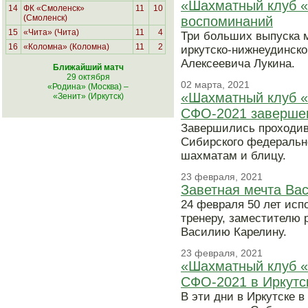
«Шахматный клуб «
14
ФК «Смоленск»
11
10
(Смоленск)
воспоминаний
15
«Чита» (Чита)
11
4
Три больших выпуска 
16
«Коломна» (Коломна)
11
2
иркутско-нижнеудинско
Алексеевича Лукина.
Ближайший матч
29 октября
02 марта, 2021
«Родина» (Москва)
–
«Шахматный клуб «
«Зенит» (Иркутск)
СФО-2021 заверше
Завершились проходив
Сибирского федеральн
шахматам и блицу.
23 февраля, 2021
Заветная мечта Ва
24 февраля 50 лет исп
тренеру, заместителю 
Василию Карелину.
23 февраля, 2021
«Шахматный клуб «
СФО-2021 в Иркутс
В эти дни в Иркутске 