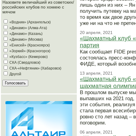
Назовите величайший из советских/
лишь один из них – Я
российских клубов по хоккею с
получить путевку на м
мячом
то время как двое дру
«Водник» (Архангельск)
уже ни на что не прете
«Динамо» (Алма-Ата)
20 апреля, 2021
«Динамо» (Казань)
«Шахматный клуб «
«Динамо» (Москва)
партия
«Енисей» (Красноярск)
Как сообщает FIDE pre
«Зоркий» (Красногорск)
«Кузбасс» (Кемерово)
состоялась пресс-конф
СКА (Свердловск)
ФИДЕ, который возобно
СКА-«Нефтяник» (Хабаровск)
13 апреля, 2021
Другой
«Шахматный клуб «
шахматная олимпи
В прошлом выпуске мы
выпавших на 2021 год,
эти события, реализуя
стала первая всесиби
ровно сто лет назад – 
поговорим.
06 апреля, 2021