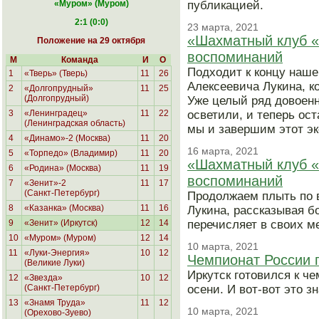
«Муром
» (Муром)
публикацией.
2:1 (0:0)
23 марта, 2021
«Шахматный клуб «
Положение на 29 октября
воспоминаний
М
Команда
И
О
Подходит к концу наш
1
«Тверь» (Тверь)
11
26
Алексеевича Лукина, к
2
«Долгопрудный»
11
25
(Долгопрудный)
Уже целый ряд довоенн
3
«Ленинградец»
11
22
осветили, и теперь ос
(Ленинградская область)
мы и завершим этот эк
4
«Динамо»-2 (Москва)
11
20
16 марта, 2021
5
«Торпедо» (Владимир)
11
20
«Шахматный клуб «
6
«Родина»
(Москва)
11
19
воспоминаний
7
«Зенит»-2
11
17
(Санкт-Петербург)
Продолжаем плыть по 
8
«Казанка» (Москва)
11
16
Лукина, рассказывая б
9
«Зенит» (Иркутск)
12
14
перечисляет в своих м
10
«Муром» (Муром)
12
14
10 марта, 2021
11
«Луки-Энергия»
10
12
Чемпионат России п
(Великие Луки)
Иркутск готовился к ч
12
«Звезда»
10
12
(Санкт-Петербург)
осени. И вот-вот это з
13
«Знамя Труда»
11
12
10 марта, 2021
(Орехово-Зуево)