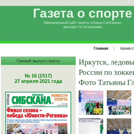
Газета о спорте
Официальный сайт газеты «Наша Сибскана»
выходит по вторникам
Главная
Архив с
Иркутск, л
едовы
Свежий выпуск газеты
России по хокке
№ 16 (1517)
Фото Татьяны Г
27 апреля 2021 года