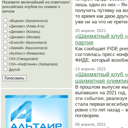
Назовите величайший из советских/
лишь один из них – Я
российских клубов по хоккею с
получить путевку на м
мячом
то время как двое дру
«Водник» (Архангельск)
уже ни на что не прете
«Динамо» (Алма-Ата)
20 апреля, 2021
«Динамо» (Казань)
«Шахматный клуб «
«Динамо» (Москва)
партия
«Енисей» (Красноярск)
Как сообщает FIDE pre
«Зоркий» (Красногорск)
«Кузбасс» (Кемерово)
состоялась пресс-конф
СКА (Свердловск)
ФИДЕ, который возобно
СКА-«Нефтяник» (Хабаровск)
13 апреля, 2021
Другой
«Шахматный клуб «
шахматная олимпи
В прошлом выпуске мы
выпавших на 2021 год,
эти события, реализуя
стала первая всесиби
ровно сто лет назад – 
поговорим.
06 апреля, 2021