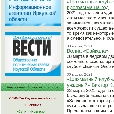
«Шахматный клуб «
программа на год
2021 год оказался уд
даты местного масшта
занимается шахматная 
возможности существен
то время как некоторы
а следовательно, и об
30 марта, 2021
Волна «Байкала»
28 марта в ледовом дв
хоккейного сезона, ор
клубом «Байкал-Энерги
30 марта, 2021
«Шахматный клуб «
ужасный» Виктор К
Чемпионат России по футболу
23 марта 2021 года на
была опубликована ста
ОЛИМП — Первенство России
«Злодей», в которой р
16 октября
пути выдающегося грос
Предлагаем нашим чит
«
Зенит» (Иркутск)
—