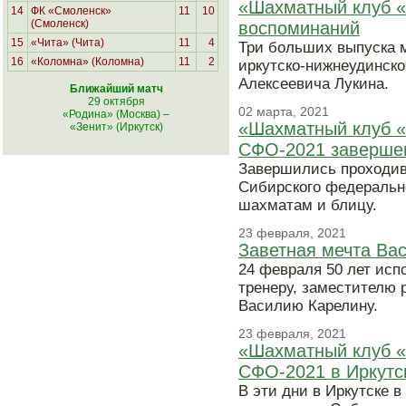
«Шахматный клуб «
14
ФК «Смоленск»
11
10
(Смоленск)
воспоминаний
15
«Чита» (Чита)
11
4
Три больших выпуска 
16
«Коломна» (Коломна)
11
2
иркутско-нижнеудинско
Алексеевича Лукина.
Ближайший матч
29 октября
02 марта, 2021
«Родина» (Москва)
–
«Шахматный клуб «
«Зенит» (Иркутск)
СФО-2021 заверше
Завершились проходив
Сибирского федеральн
шахматам и блицу.
23 февраля, 2021
Заветная мечта Ва
24 февраля 50 лет исп
тренеру, заместителю 
Василию Карелину.
23 февраля, 2021
«Шахматный клуб «
СФО-2021 в Иркутс
В эти дни в Иркутске 