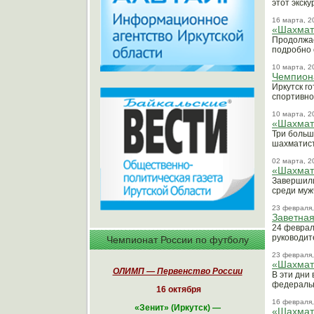
этот экску
16 марта, 2
«Шахматн
Продолжае
подробно 
10 марта, 2
Чемпиона
Иркутск г
спортивно
10 марта, 2
«Шахматн
Три больш
шахматист
02 марта, 2
«Шахмат
Завершили
среди муж
23 февраля,
Заветная
24 феврал
руководит
Чемпионат России по футболу
23 февраля,
«Шахматн
ОЛИМП — Первенство России
В эти дни
федеральн
16 октября
16 февраля,
«
Зенит» (Иркутск)
—
«Шахматн