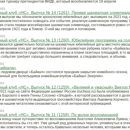
ая турниру претендентов ФИДЕ, который возобновляется 19 апреля.
2021
ный клуб «НС». Выпуск № 14 (1261). Первая шахматная олимпиад
 выпуске мы обозначили хронологию юбилейных дат, выпавших на 2021 год, 
чинаем постепенно освещать эти события, реализуя намеченную программу.
них стала первая всесибирская шахматная олимпиада, состоявшаяся ровно ст
апреле 1921 года в Томске. О ней мы сегодня и поговорим.
2021
ый клуб «НС». Выпуск № 13 (1260). Юбилейная программа на год
оказался удивительно богатым на шахматные юбилейные даты местного масш
мечанием этих дат активно занимается шахматная рубрика газеты «Байкаль
о ее возможности существенно ограничены в плане газетных площадей, в то в
 события требуют гораздо большего внимания, а следовательно, и объема.
021
Байкала»
в ледовом дворце «Байкал» состоялся праздник закрытия хоккейного сезона,
анный для болельщиков хоккейным клубом «Байкал-Энергия».
021
ый клуб «НС». Выпуск № 12 (1259). «Великий и ужасный» Виктор 
2021 года на сайте Федерации шахмат России (ruchess.ru) была опубликована
 Барского о книге Генны Сосонко «Злодей», в которой рассказывается о долг
 и шахматном пути выдающегося гроссмейстера Виктора Львовича Корчного.
м нашим читателям ознакомиться с этой интересной публикацией.
021
ый клуб «НС». Выпуск № 11 (1258). По волне воспоминаний
к концу наше путешествие по воспоминаниям Анатолия Алексеевича Лукина, 
 исполнилось бы сто лет. Уже целый ряд довоенных персон, упомянутых в эти
 мы осветили, и теперь осталось буквально несколько человек, которыми мы 