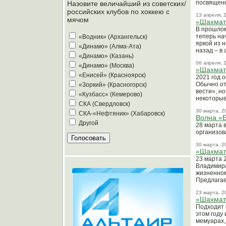
посвященн
Назовите величайший из советских/
российских клубов по хоккею с
13 апреля, 
мячом
«Шахмат
В прошлом
теперь на
«Водник» (Архангельск)
яркой из 
«Динамо» (Алма-Ата)
назад – в 
«Динамо» (Казань)
06 апреля, 
«Динамо» (Москва)
«Шахматн
«Енисей» (Красноярск)
2021 год 
Обычно от
«Зоркий» (Красногорск)
вести», н
«Кузбасс» (Кемерово)
некоторые
СКА (Свердловск)
30 марта, 2
СКА-«Нефтяник» (Хабаровск)
Волна «
Другой
28 марта 
организов
30 марта, 2
«Шахматн
23 марта 
Владимира
жизненном
Предлагае
23 марта, 2
«Шахматн
Подходит 
этом году
мемуарах,