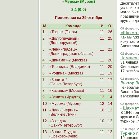
«Муром
» (Муром)
Десятилет
условиях 
2:1 (0:0)
могло быт
праздничн
Положение на 29 октября
круглая д
М
Команда
И
О
09 февраля,
1
«Тверь» (Тверь)
11
26
«Шахматн
Как мы уж
2
«Долгопрудный»
11
25
иркутског
(Долгопрудный)
Алексееви
3
«Ленинградец»
11
22
(Ленинградская область)
02 февраля,
Чемпиона
4
«Динамо»-2 (Москва)
11
20
31 января
5
«Торпедо» (Владимир)
11
20
Финляндии
17 октября
6
«Родина»
(Москва)
11
19
02 февраля,
7
«Зенит»-2
11
17
Виктор З
(Санкт-Петербург)
Генеральн
8
«Казанка» (Москва)
11
16
Виктор За
в Междуна
9
«Зенит» (Иркутск)
12
14
10
«Муром» (Муром)
12
14
02 февраля,
«Шахматн
11
«Луки-Энергия»
10
12
В 1946 год
(Великие Луки)
кружки в 
12
«Звезда»
10
12
турниры, 
(Санкт-Петербург)
27 января, 
13
«Знамя Труда»
11
12
Турнир п
(Орехово-Зуево)
19 января