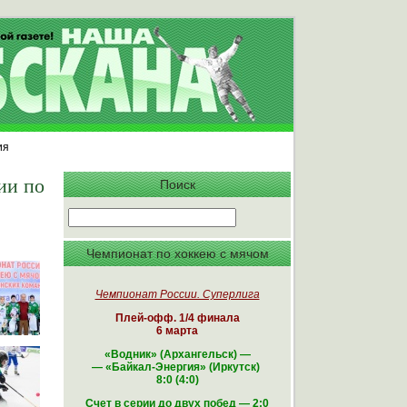
ия
ии по
Поиск
Чемпионат по хоккею с мячом
Чемпионат России. Суперлига
Плей-офф. 1/4 финала
6 марта
«Водник» (Архангельск)
—
—
«Байкал-Энергия» (Иркутск)
8:0 (4:0)
Счет в серии до двух побед — 2:0