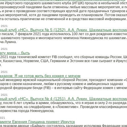
ие Иркутского городского шахматного клуба (ИГШК) прошло в необычной обст
коронавирусной пандемии были отменены любые массовые мероприятия, и п
ь и речи о проведении соответствующих круглой дате праздничных турниров и
ых мероприятий, хотя до пандемии проводить их планировали. Потом оказал
ата осталась практически не отмеченной и в средствах массовой информации.
 2021
ый клуб «НС». Выпуск № 5 (1252). А.А. Лукин. Шахматные воспо
е писали, 7 февраля 2021 года исполнилось 100 лет со дня рождения известн
о шахматного тренера и многократного чемпиона Нижнеудинска по шахматам
ча Лукина.
 2021
ту мира – быть
 2021 года технический комитет FIB сообщил, что сборные команды России, Ш
, Казахстана, Норвегии, США, Германии и Эстонии все-таки сыграют в Иркутск
.
 2021
ахаров: Я не готов жить без хоккея с мячом
ый менеджер мужской национальной сборной России, президент компании «
харов о своем назначении, любви к русскому хоккею и амбициозных задачах
родной федерации бенди (FIB) – в интервью сайту Федерации хоккея с мячом
 2021
ый клуб «НС». Выпуск № 4 (1251). А.А. Лукин. Шахматные воспо
у, после 6 лет службы в армии, обнаружилось, что я играю в силу 2-го разряд
Доме пионеров, на слюдфабрике, в «Локомотиве». Проводили классификацио
первенства города Нижнеудинска.
2021
амяти Евгения Гришина примет Иркутск
 в ледовом дворце «Байкал» состоялось заседание исполкома Федерации хок