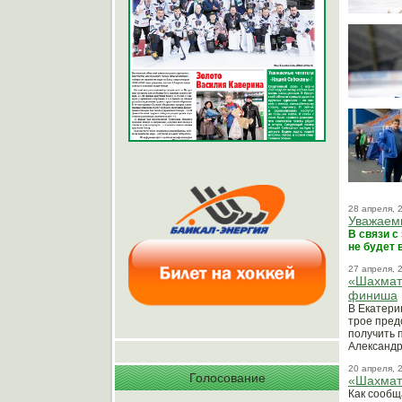
28 апреля, 
Уважаем
В связи с
не будет 
27 апреля, 
«Шахматн
финиша
В Екатери
трое пред
получить 
Александр
20 апреля, 
Голосование
«Шахматн
Как сообщ