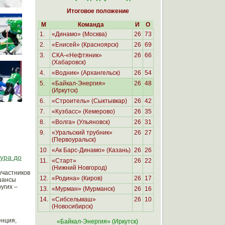
Итоговое положение
М
Команда
И
О
1.
«Динамо»
(Москва)
26
73
2.
«Енисей» (Красноярск)
26
69
3.
СКА-«Нефтяник»
26
66
(Хабаровск)
4.
«Водник»
(Архангельск)
26
54
5.
«Байкал-Энергия»
26
48
(Иркутск)
6.
«Строитель» (Сыктывкар)
26
42
7.
«Кузбасс» (Кемерово)
26
35
8.
«Волга» (Ульяновск)
26
31
9.
«Уральский трубник»
26
27
(Первоуральск)
10
«Ак Барс-Динамо»
(Казань)
26
26
тура до
11.
«Старт»
26
22
(Нижний Новгород)
участников
12.
«Родина» (Киров)
26
17
шансы
угих –
13.
«Мурман»
(Мурманск)
26
16
14.
«Сибсельмаш»
26
10
(Новосибирск)
енция,
«
Байкал-Энергия» (Иркутск
)