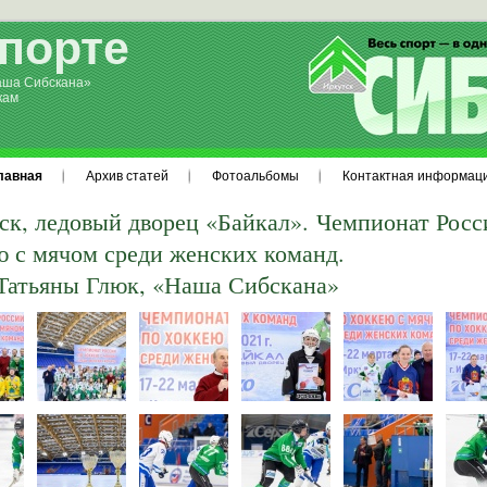
спорте
аша Сибскана»
кам
лавная
Архив статей
Фотоальбомы
Контактная информац
ск, л
едовый дворец «Байкал». Чемпионат Росс
ю с мячом среди женских команд.
Татьяны Глюк, «Наша Сибскана»