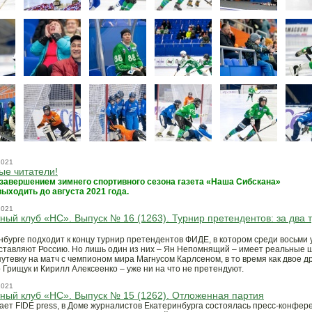
2021
ые читатели!
 завершением зимнего спортивного сезона газета «Наша Сибскана»
выходить до августа 2021 года.
2021
ый клуб «НС». Выпуск № 16 (1263). Турнир претендентов: за два 
нбурге подходит к концу турнир претендентов ФИДЕ, в котором среди восьми 
ставляют Россию. Но лишь один из них – Ян Непомнящий – имеет реальные 
путевку на матч с чемпионом мира Магнусом Карлсеном, в то время как двое др
 Грищук и Кирилл Алексеенко – уже ни на что не претендуют.
2021
ый клуб «НС». Выпуск № 15 (1262). Отложенная партия
ает FIDE press, в Доме журналистов Екатеринбурга состоялась пресс-конфер