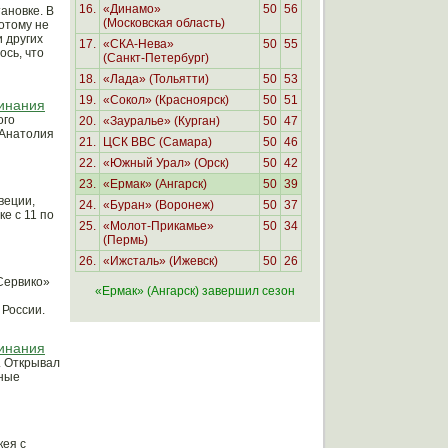
16.
«Динамо»
50
56
ановке. В
(Московская область)
отому не
 других
17.
«
СКА-Нева»
50
55
ось, что
(Санкт-Петербург)
18.
«Лада» (Тольятти)
50
53
19.
«Сокол» (Красноярск)
50
51
минания
ого
20.
«Зауралье» (Курган)
50
47
 Анатолия
21.
ЦСК ВВС
(Самара)
50
46
22.
«Южный Урал» (Орск)
50
42
23.
«Ермак» (Ангарск)
50
39
веции,
24.
«Буран» (Воронеж)
50
37
е с 11 по
25.
«
Молот-Прикамье»
50
34
(Пермь
)
26.
«
Ижсталь» (Ижевск)
50
26
Сервико»
«Ермак» (Ангарск) завершил сезон
 России.
минания
а. Открывал
нные
кея с