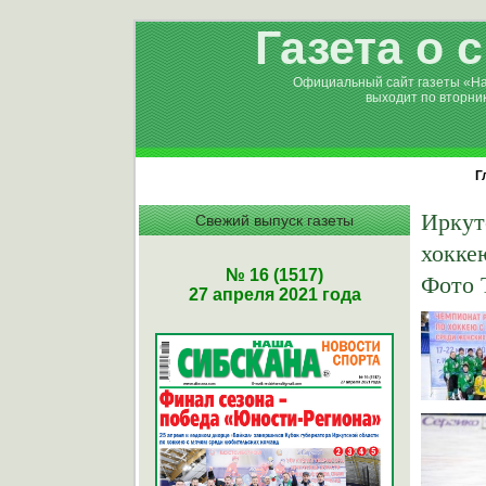
Газета о 
Официальный сайт газеты «Н
выходит по вторни
Г
Иркут
Свежий выпуск газеты
хокке
№ 16 (1517)
Фото 
27 апреля 2021 года