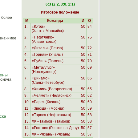
6:3 (2:2, 3:0, 1:1)
Итоговое положение
я более
М
Команда
И
О
1.
«Югра»
50
84
(Ханты-Мансийск)
2.
«
Нефтяник»
50
75
 значимое
(Альметьевск)
3.
«Дизель» (Пенза)
50
72
4.
«Горняк» (Учалы)
50
71
5.
«Рубин» (Тюмень)
50
70
6.
«Металлург»
50
69
(Новокузнецк)
шены
7.
«Динамо»
50
66
округа
(Санкт-Петербург)
8.
«Химик» (Воскресенск)
50
65
9.
«Челмет» (Челябинск)
50
62
10.
«Барс» (Казань)
50
60
11.
«Звезда» (Москва)
50
59
12.
«Торос» (Нефтекамск)
50
58
ске
13.
ХК «Тамбов» (Тамбов)
50
58
14.
«Ростов» (Ростов-на-Дону)
50
57
15.
ХК «Рязань» (Рязань)
50
57