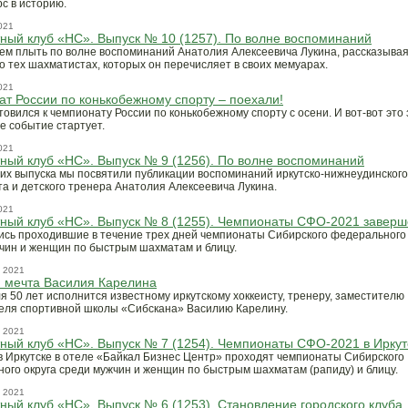
рс в историю.
021
ый клуб «НС». Выпуск № 10 (1257). По волне воспоминаний
м плыть по волне воспоминаний Анатолия Алексеевича Лукина, рассказыва
о тех шахматистах, которых он перечисляет в своих мемуарах.
021
т России по конькобежному спорту – поехали!
отовился к чемпионату России по конькобежному спорту с осени. И вот-вот это
е событие стартует.
021
ый клуб «НС». Выпуск № 9 (1256). По волне воспоминаний
их выпуска мы посвятили публикации воспоминаний иркутско-нижнеудинского
а и детского тренера Анатолия Алексеевича Лукина.
021
ный клуб «НС». Выпуск № 8 (1255). Чемпионаты СФО-2021 завер
сь проходившие в течение трех дней чемпионаты Сибирского федерального 
чин и женщин по быстрым шахматам и блицу.
 2021
 мечта Василия Карелина
я 50 лет исполнится известному иркутскому хоккеисту, тренеру, заместителю
еля спортивной школы «Сибскана» Василию Карелину.
 2021
ый клуб «НС». Выпуск № 7 (1254). Чемпионаты СФО-2021 в Иркут
 в Иркутске в отеле «Байкал Бизнес Центр» проходят чемпионаты Сибирского
ого округа среди мужчин и женщин по быстрым шахматам (рапиду) и блицу.
 2021
ый клуб «НС». Выпуск № 6 (1253). Становление городского клуба