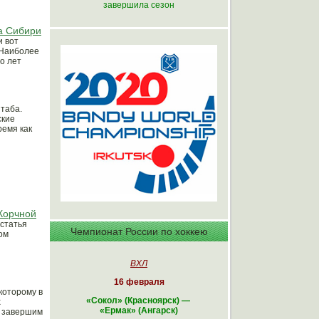
завершила сезон
а Сибири
и вот
 Наиболее
о лет
таба.
ские
ремя как
Корчной
 статья
Чемпионат России по хоккею
ом
ВХЛ
16 февраля
которому в
«Сокол» (Красноярск)
—
х
«Ермак» (Ангарск)
и завершим