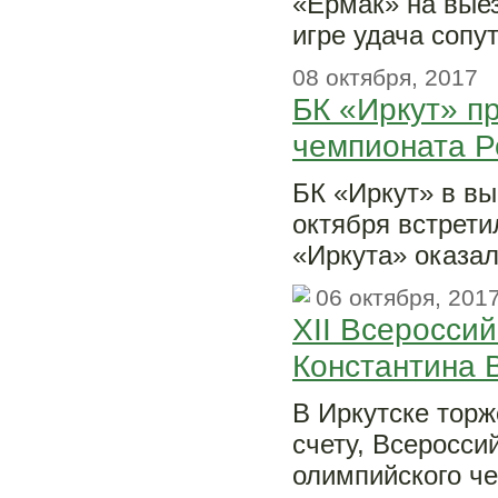
«Ермак» на выез
игре удача сопу
08 октября, 2017
БК «Иркут» п
чемпионата Р
БК «Иркут» в вы
октября встрет
«Иркута» оказал
06 октября, 201
XII Всероссий
Константина 
В Иркутске тор
счету, Всеросси
олимпийского че