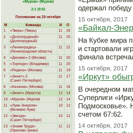
«Муром
» (Муром)
одержал победу 
2:1 (0:0)
Положение на 29 октября
15 октября, 2017
М
Команда
И
О
«Байкал-Энер
1
«Тверь» (Тверь)
11
26
2
«Долгопрудный»
11
25
На Кубке мира п
(Долгопрудный)
и стартовали иг
3
«Ленинградец»
11
22
(Ленинградская область)
финала встреча
4
«Динамо»-2 (Москва)
11
20
5
«Торпедо» (Владимир)
11
20
15 октября, 2017
6
«Родина»
(Москва)
11
19
«Иркут» обыг
7
«Зенит»-2
11
17
(Санкт-Петербург)
8
«Казанка» (Москва)
11
16
В очередном мат
9
«Зенит» (Иркутск)
12
14
Суперлиги «Ирку
10
«Муром» (Муром)
12
14
Подмосковье». 
11
«Луки-Энергия»
10
12
(Великие Луки)
счетом 67:62.
12
«Звезда»
10
12
(Санкт-Петербург)
14 октября, 2017
13
«Знамя Труда»
11
12
(Орехово-Зуево)