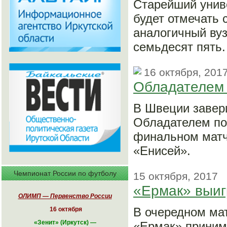
Старейший униве
будет отмечать 
аналогичный вуз
семьдесят пять.
16 октября, 201
Обладателем 
В Швеции завер
Обладателем по
финальном матч
«Енисей».
Чемпионат России по футболу
15 октября, 2017
«Ермак» выиг
ОЛИМП — Первенство России
В очередном ма
16 октября
«
Зенит» (Иркутск)
—
«Ермак» приним