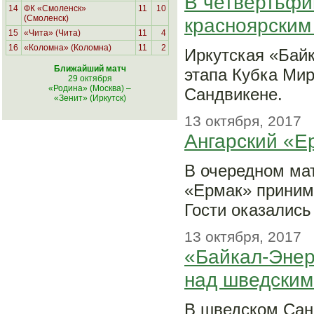
В четвертьфи
14
ФК «Смоленск»
11
10
(Смоленск)
красноярским
15
«Чита» (Чита)
11
4
16
«Коломна» (Коломна)
11
2
Иркутская «Бай
Ближайший матч
этапа Кубка Мир
29 октября
«Родина» (Москва)
–
Сандвикене.
«Зенит» (Иркутск)
13 октября, 2017
Ангарский «Е
В очередном ма
«Ермак» принима
Гости оказались
13 октября, 2017
«Байкал-Энер
над шведским
В шведском Сан