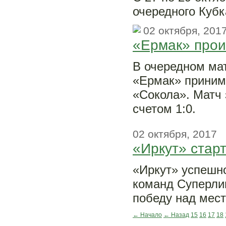
очередного Кубк
02 октября, 201
«Ермак» прои
В очередном ма
«Ермак» принима
«Сокола». Матч
счетом 1:0.
02 октября, 2017
«Иркут» стар
«Иркут» успешно
команд Суперлиг
победу над мес
← Начало
← Назад
15
16
17
18