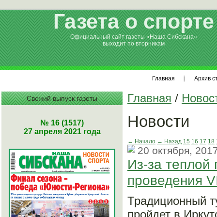
Газета о спорте
Официальный сайт газеты «Наша Сибскана»
выходит по вторникам
Главная
Архив с
Главная
/
Новос
Свежий выпуск газеты
Новости
№ 16 (1517)
27 апреля 2021 года
← Начало
← Назад
15
16
17
18
20 октября, 201
Из-за теплой 
проведения V
Традиционный т
пройдет в Ирку