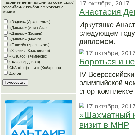
17 октября, 2017
Назовите величайший из советских/
российских клубов по хоккею с
Анастасия Дег
мячом
«Водник» (Архангельск)
Иркутянке Анаст
«Динамо» (Алма-Ата)
следующем году 
«Динамо» (Казань)
«Динамо» (Москва)
дипломом.
«Енисей» (Красноярск)
«Зоркий» (Красногорск)
17 октября, 201
«Кузбасс» (Кемерово)
Бороться и не
СКА (Свердловск)
СКА-«Нефтяник» (Хабаровск)
IV Всероссийски
Другой
олимпийской че
спорткомплексе
17 октября, 201
«Шахматный к
визит в МНР