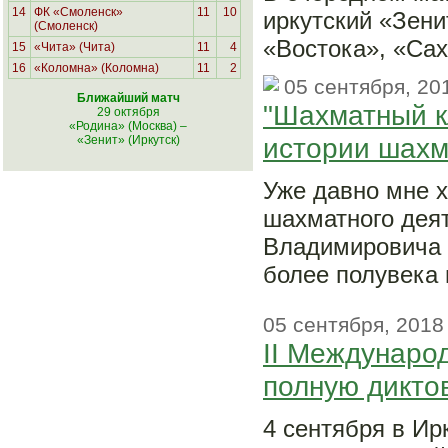
14
ФК «Смоленск»
11
10
иркутский «Зен
(Смоленск)
«Востока», «Са
15
«Чита» (Чита)
11
4
16
«Коломна» (Коломна)
11
2
05 сентября, 20
Ближайший матч
"Шахматный кл
29 октября
«Родина» (Москва)
–
истории шахм
«Зенит» (Иркутск)
Уже давно мне х
шахматного дея
Владимировича 
более полувека 
05 сентября, 2018
II Междунаро
полную дикто
4 сентября в Ир