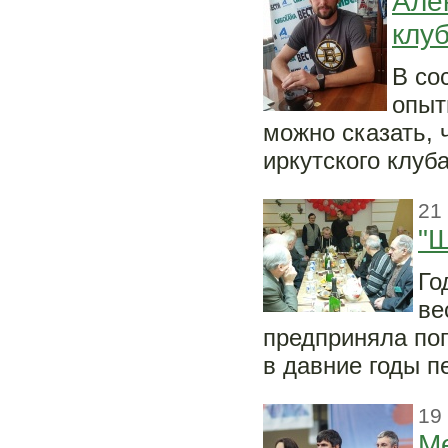
Але
клуб
В со
опыт
можно сказать, 
иркутского клуб
21
"Ш
Го
ве
предприняла по
в давние годы п
19
М