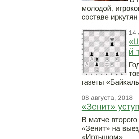
молодой, игрок
составе иркутян
14 
«Ш
й 
Го
то
газеты «Байкаль
08 августа, 2018
«Зенит» усту
В матче второг
«Зенит» на выез
«Иртышом».