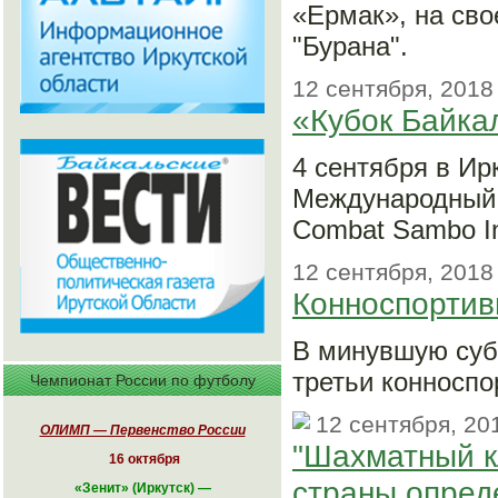
«Ермак», на сво
"Бурана".
12 сентября, 2018
«Кубок Байка
4 сентября в Ир
Международный 
Combat Sambo Int
12 сентября, 2018
Конноспортив
В минувшую субб
третьи конноспо
Чемпионат России по футболу
12 сентября, 20
ОЛИМП — Первенство России
"Шахматный к
16 октября
страны опред
«
Зенит» (Иркутск)
—