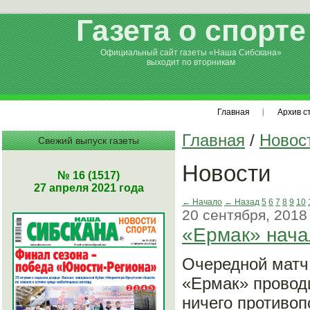
Газета о спорте
Официальный сайт газеты «Наша Сибскана»
выходит по вторникам
Главная
Архив с
Главная
/
Новос
Свежий выпуск газеты
Новости
№ 16 (1517)
27 апреля 2021 года
← Начало
← Назад
5
6
7
8
9
10
20 сентября, 2018
«Ермак» нача
Очередной матч
«Ермак» проводи
ничего противоп