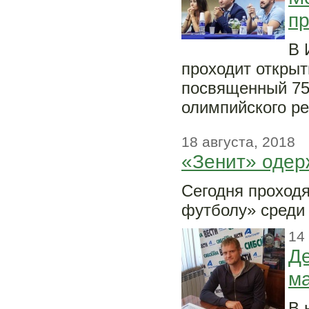
пр
В 
проходит откры
посвященный 75
олимпийского ре
18 августа, 2018
«Зенит» одер
Сегодня проход
футболу» среди 
14
Де
м
В 