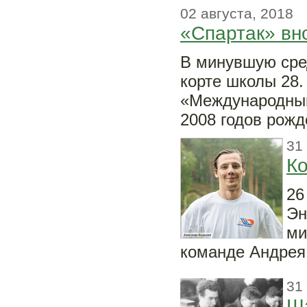
02 августа, 2018
«Спартак» вн
В минувшую сре
корте школы 28.
«Международный
2008 годов рож
31
Ко
26
Эн
ми
команде Андрея
31
Ша