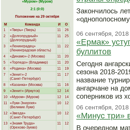
«Муром
» (Муром)
2:1 (0:0)
Закончилось ле
Положение на 29 октября
«однополосному
М
Команда
И
О
1
«Тверь» (Тверь)
11
26
06 сентября, 2018
2
«Долгопрудный»
11
25
«Ермак» усту
(Долгопрудный)
3
«Ленинградец»
11
22
буллитов
(Ленинградская область)
4
«Динамо»-2 (Москва)
11
20
Сегодня ангарс
5
«Торпедо» (Владимир)
11
20
6
«Родина»
(Москва)
11
19
сезона 2018-201
7
«Зенит»-2
11
17
название турнир
(Санкт-Петербург)
8
«Казанка» (Москва)
11
16
ангарчане на д
9
«Зенит» (Иркутск)
12
14
соперников из х
10
«Муром» (Муром)
12
14
11
«Луки-Энергия»
10
12
06 сентября, 2018
(Великие Луки)
«Минус три» 
12
«Звезда»
10
12
(Санкт-Петербург)
13
«Знамя Труда»
11
12
В очередном ма
(Орехово-Зуево)