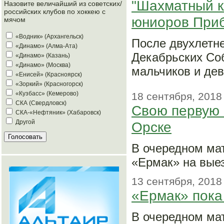
"Шахматный к
Назовите величайший из советских/
российских клубов по хоккею с
юниоров Приб
мячом
«Водник» (Архангельск)
После двухлетне
«Динамо» (Алма-Ата)
Декабрьских Соб
«Динамо» (Казань)
«Динамо» (Москва)
мальчиков и дев
«Енисей» (Красноярск)
«Зоркий» (Красногорск)
«Кузбасс» (Кемерово)
18 сентября, 2018
СКА (Свердловск)
Свою первую 
СКА-«Нефтяник» (Хабаровск)
Другой
Орске
В очередном ма
«Ермак» на вые
13 сентября, 2018
«Ермак» пока
В очередном ма