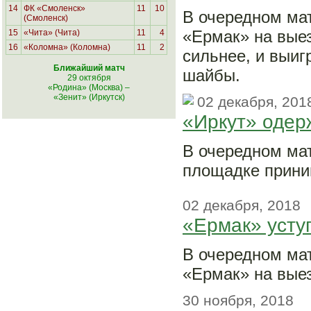
14
ФК «Смоленск»
11
10
В очередном ма
(Смоленск)
«Ермак» на выез
15
«Чита» (Чита)
11
4
16
«Коломна» (Коломна)
11
2
сильнее, и выиг
Ближайший матч
шайбы.
29 октября
«Родина» (Москва)
–
«Зенит» (Иркутск)
02 декабря, 201
«Иркут» одер
В очередном мат
площадке прини
02 декабря, 2018
«Ермак» усту
В очередном мат
«Ермак» на выез
30 ноября, 2018