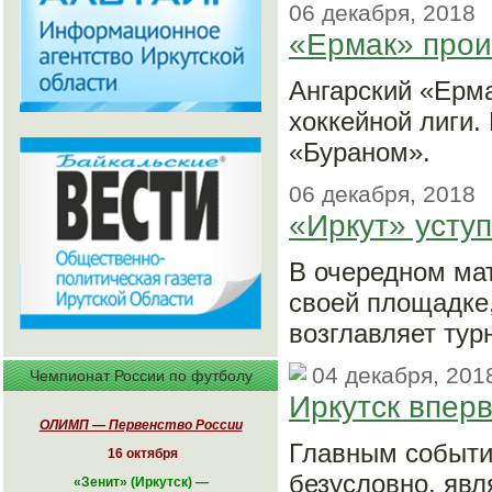
06 декабря, 2018
«Ермак» прои
Ангарский «Ерм
хоккейной лиги.
«Бураном».
06 декабря, 2018
«Иркут» усту
В очередном мат
своей площадке
возглавляет тур
04 декабря, 201
Чемпионат России по футболу
Иркутск впер
ОЛИМП — Первенство России
Главным событие
16 октября
безусловно, явл
«
Зенит» (Иркутск)
—