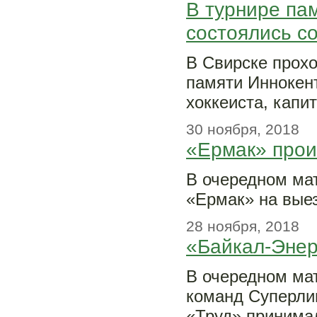
В турнире па
состоялись с
В Свирске прохо
памяти Иннокент
хоккеиста, капи
30 ноября, 2018
«Ермак» прои
В очередном ма
«Ермак» на выез
28 ноября, 2018
«Байкал-Энер
В очередном мат
команд Суперлиг
«Труд» принимал