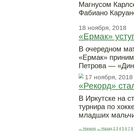
Магнусом Карлс
Фабиано Каруан
18 ноября, 2018
«Ермак» усту
В очередном ма
«Ермак» приним
Петрова — «Дин
17 ноября, 2018
«Рекорд» ста
В Иркутске на с
турнира по хокк
младших мальчик
← Начало
← Назад
2
3
4
5
6
7
8