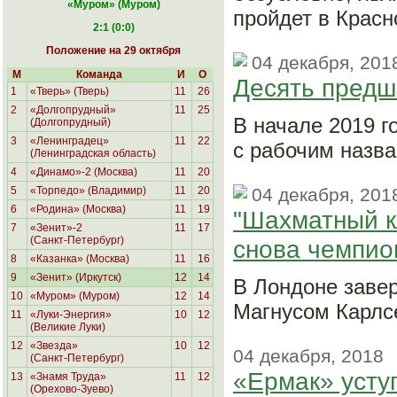
«Муром
» (Муром)
пройдет в Красн
2:1 (0:0)
Положение на 29 октября
04 декабря, 201
М
Команда
И
О
Десять пред
1
«Тверь» (Тверь)
11
26
2
«Долгопрудный»
11
25
В начале 2019 г
(Долгопрудный)
3
«Ленинградец»
11
22
с рабочим назва
(Ленинградская область)
4
«Динамо»-2 (Москва)
11
20
5
«Торпедо» (Владимир)
11
20
04 декабря, 201
6
«Родина»
(Москва)
11
19
"Шахматный к
7
«Зенит»-2
11
17
(Санкт-Петербург)
снова чемпио
8
«Казанка» (Москва)
11
16
9
«Зенит» (Иркутск)
12
14
В Лондоне заве
10
«Муром» (Муром)
12
14
Магнусом Карлс
11
«Луки-Энергия»
10
12
(Великие Луки)
12
«Звезда»
10
12
04 декабря, 2018
(Санкт-Петербург)
«Ермак» усту
13
«Знамя Труда»
11
12
(Орехово-Зуево)