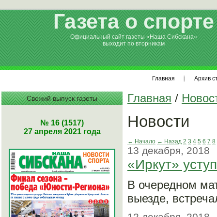
Газета о спорте
Официальный сайт газеты «Наша Сибскана»
выходит по вторникам
Главная
Архив с
Главная
/
Новос
Свежий выпуск газеты
Новости
№ 16 (1517)
27 апреля 2021 года
← Начало
← Назад
2
3
4
5
6
7
8
13 декабря, 2018
«Иркут» усту
В очередном мат
выезде, встреча
12 декабря, 2018