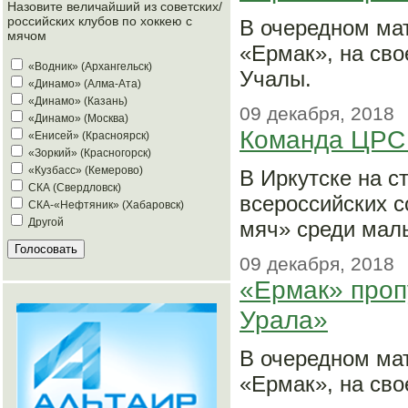
Назовите величайший из советских/
российских клубов по хоккею с
В очередном ма
мячом
«Ермак», на сво
«Водник» (Архангельск)
Учалы.
«Динамо» (Алма-Ата)
«Динамо» (Казань)
09 декабря, 2018
«Динамо» (Москва)
Команда ЦРС 
«Енисей» (Красноярск)
«Зоркий» (Красногорск)
«Кузбасс» (Кемерово)
В Иркутске на с
СКА (Свердловск)
всероссийских 
СКА-«Нефтяник» (Хабаровск)
Другой
мяч» среди маль
09 декабря, 2018
«Ермак» проп
Урала»
В очередном ма
«Ермак», на св