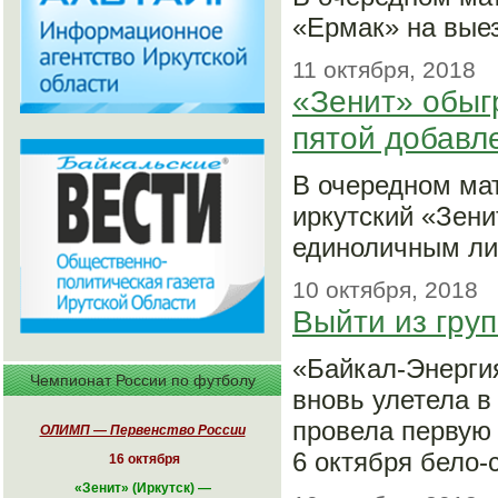
«Ермак» на выез
11 октября, 2018
«Зенит» обыг
пятой добавл
В очередном ма
иркутский «Зени
единоличным ли
10 октября, 2018
Выйти из гру
«Байкал-Энергия
Чемпионат России по футболу
вновь улетела 
провела первую 
ОЛИМП — Первенство России
6 октября бело-
16 октября
«
Зенит» (Иркутск)
—