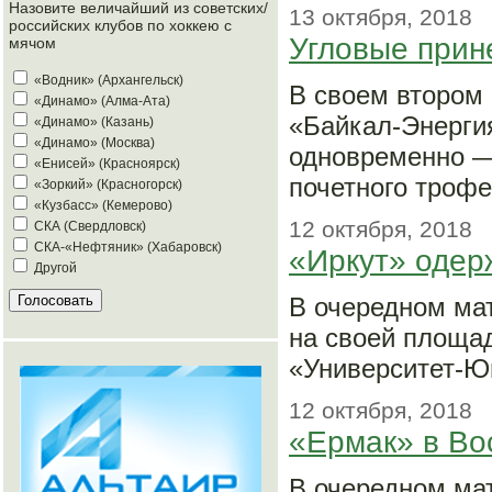
Назовите величайший из советских/
13 октября, 2018
российских клубов по хоккею с
Угловые прин
мячом
«Водник» (Архангельск)
В своем втором 
«Динамо» (Алма-Ата)
«Байкал-Энергия
«Динамо» (Казань)
«Динамо» (Москва)
одновременно —
«Енисей» (Красноярск)
почетного троф
«Зоркий» (Красногорск)
«Кузбасс» (Кемерово)
12 октября, 2018
СКА (Свердловск)
СКА-«Нефтяник» (Хабаровск)
«Иркут» одер
Другой
В очередном ма
на своей площа
«Университет-Ю
12 октября, 2018
«Ермак» в Во
В очередном ма