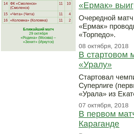
«Ермак» выиг
14
ФК «Смоленск»
11
10
(Смоленск)
15
«Чита» (Чита)
11
4
Очередной матч
16
«Коломна» (Коломна)
11
2
«Ермак» проводи
Ближайший матч
«Торпедо».
29 октября
«Родина» (Москва)
–
«Зенит» (Иркутск)
08 октября, 2018
В стартовом 
«Уралу»
Стартовал чемпи
Суперлиге (перв
«Урала» из Екат
07 октября, 2018
В первом матч
Караганде