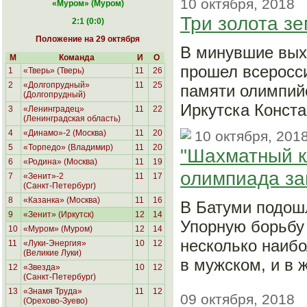
10 октября, 2018
«Муром
» (Муром)
Три золота з
2:1 (0:0)
Положение на 29 октября
В минувшие вых
М
Команда
И
О
прошел всеросси
1
«Тверь» (Тверь)
11
26
2
«Долгопрудный»
11
25
памяти олимпий
(Долгопрудный)
Иркутска Конста
3
«Ленинградец»
11
22
(Ленинградская область)
4
«Динамо»-2 (Москва)
11
20
10 октября, 201
5
«Торпедо» (Владимир)
11
20
"Шахматный к
6
«Родина»
(Москва)
11
19
олимпиада з
7
«Зенит»-2
11
17
(Санкт-Петербург)
8
«Казанка» (Москва)
11
16
В Батуми подош
9
«Зенит» (Иркутск)
12
14
Упорную борьбу
10
«Муром» (Муром)
12
14
несколько наибо
11
«Луки-Энергия»
10
12
(Великие Луки)
в мужском, и в 
12
«Звезда»
10
12
(Санкт-Петербург)
13
«Знамя Труда»
11
12
09 октября, 2018
(Орехово-Зуево)