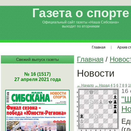
Газета о спорте
Официальный сайт газеты «Наша Сибскана»
выходит по вторникам
Главная
Архив с
Главная
/
Новос
Свежий выпуск газеты
Новости
№ 16 (1517)
27 апреля 2021 года
← Начало
← Назад
4
5
6
7
8
9
1
16 
"Ш
Но
Ед
(г