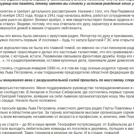
турнир его памяти, почему именно вы стояли у истоков рождения этих
понятен и требует детального рассмотрения. Начнем с того, что Лев Пермино
3 ноября 1922 года. Когда в 1941 году началась война, работал сотрудником 
цем ушел на фронт. Воевал храбро, о чем свидетельствуют боевые ордена и
а отвагу». Видимо, потому, что она отвечала его духу, характеру и жизненным
вернулся домой в звании старшего лейтенанта.
ны его жизнь была связана с иркутским радио. Репортер по духу и призванию,
ужно поспеть первым. И поспевал – будь то запуск Братской ГЭС или открыти
я журналистика не была его главной темой, но именно он стал пионером ра
л прямые трансляции и делал это настолько талантливо, что его сравнивали
ором, с которым, кстати, Перминова связывала фронтовая дружба. Когда его 
», то к радиоприемникам, оставив кухонные дела, приникали даже домохозя
стились студеным январем 1990-го, и в том же году осенью родился турнир его
нику Льва Петровича, и как тогдашнему председателю областной федерации ф
ды минувшего века с разрушительной силой прошлись по массовому спор
сверхъестественного. Меня поддерживало руководство телерадиокомпании и 
е сообщество. В Ангарске и Усолье-Сибирском, где состоялись первые турни
 Григорий Геворгян, взявшие на себя львиную организаторскую ношу. Мы про
и сердце. Начало было положено.
о просьбе вдовы Льва Петровича, известного диктора радио Герты Павловны
льно в областном центре. За турнир агитировали высокая организация сорев
ть всем желающим, независимо от возраста и профессии, и, конечно, имя Пер
д на старте – до 80 в наше время. География потрясающая: от Байкальска до
стали выходить любительские команды из поселков и деревень, больших и м
 учреждений. Таких турниров в регионе не было. И в стране, пожалуй.