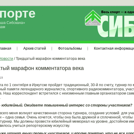
спорте
аша Сибскана»
кам
лавная
Архив статей
Фотоальбомы
Контактная информац
Новости
/ Тридцатый марафон комментатора века
тый марафон комментатора века
19
ста по 1 сентября в Иркутске пройдет традиционный, 30-й по счету, турнир п
ый памяти легендарного журналиста, спортивного радиокомментатора, учас
. Наш корреспондент встретился с неизменным главным организатором сам
.
 – юбилейный. Ожидаете повышенный интерес со стороны участников?
всего меня волнует качественная сторона турнира, создание условий для учас
и – одна семья. Очень хочется, чтобы она была дружной и сплоченной, чтобы 
турнир. Мы должны провести юбилейный мемориал на уровне, достойном име
вилось учиться репортерскому искусству.
уже играют внуки первых участников, и вполне понятно, что не все хо