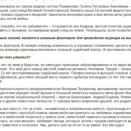
иезжала на турнир родная сестра Перминова, Галина Петровна Анисимова – 
ьная, участница Великой Отечественной. Воевать ушла 18-летней медсестрой
 боевых орденов и медалей. Закончила консерваторию и всю жизнь вела уроки 
ась после войны.
спасибо, что не забываете!» – отзывается она бодрым, чистым голосом, рада
мять о человеке, оставившем яркий след на земле. Пообещала, если позволи
а ваш взгляд, является главным фактором для проведения турнира на в
ко факторов. В первую очередь искренность и огромное стремление сделать 
жна команда единомышленников и сильный судейский корпус. В противном сл
ько это удается?
5 лет не живу в Иркутске, но ежегодно приезжаю заблаговременно и по мере 
ение. Это мой долг перед светлой памятью великого Человека. Турнир – лучши
, 13 лет возглавлявшему судейский корпус. Профессионал в высшей степени.
Щелкунов, достойно несший вахту главного арбитра последние 12 лет. На т
я.
признательность предпринимателю Валерию Труфанову, вручавшему сказоч
едителям учредил гений музыки и большой любитель кожаного мяча Денис Ма
е игроки национальной сборной – братья Березуцкие, Андрей Ещенко, Роман
 и другие известные личности. У турнира много искренних друзей, это радует
ы все просто. Но за этим – незаметная и напряженная работа: пропаганда в п
мателям с просьбой помочь своим ребятам приехать на любимые соревновани
 и любителей погреться у чужого огня, любителей замечать пылинку в глазах 
ечать, но они мешают, забивают гвозди, которые затем с трудом приходится в
о заметное и полезное. Увы, делать они не хотят и не умеют. Бог им судья.