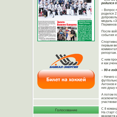
родился 
– Вопрос 
родился 2
доброволь
медаль «З
Перминов 
После вой
события н
Спортивна
первым ве
комментат
репортаж…
С ним про
и как уче
– 90-е го
– Ничего 
футбольно
Антонов и
них душу 
А потом п
исключите
участвова
С 8 коман
Голосование
На старт 
ведомств и