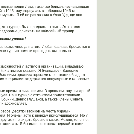
полная копия Льва, такая же бойкая, неунывающая
 в 1943 году, вернулась в победном 1945-м
музыки. Я ей не раз звонил в Улан-Удэ, где она
, что турнир Льва продолжает жить. Это самая
т здоровье, приехать на юбилейный турнир.
ысоком уровне?
все возможное для этого. Любая фальшь бросается в
учае турнир памяти проводить аморально.
возможностей участвую в организации, вкладываю
й, и этим все сказано. Я благодарен Валерию
 Высокими организаторскими качествами обладает
аких специалистах держатся популярные и массовые
ные призы отличившимся. В прошлом году шикарный
цуев. Наш турнир с открытием приветствовали
 Зобнин, Денис Глушаков, а также члены Совета
 и вдохновляет.
рессе, десятки звонков на места мэрам и
я. И очень часто к звонкам прислушиваются. Но у
других и не видеть бревно в своих. Можно, конечно,
ытаскивать. Я бы им посоветовал: сделайте сами