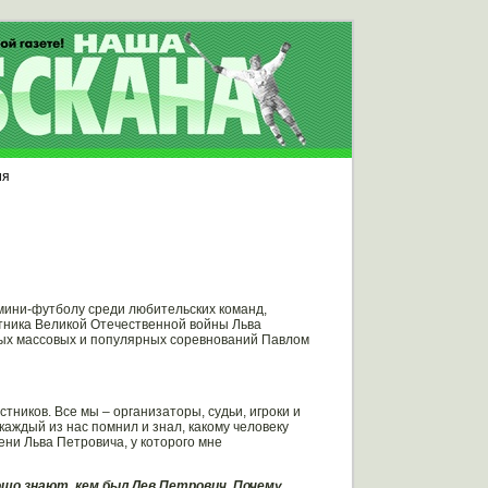
ия
о мини-футболу среди любительских команд,
тника Великой Отечественной войны Льва
ых массовых и популярных соревнований Павлом
тников. Все мы – организаторы, судьи, игроки и
каждый из нас помнил и знал, какому человеку
ни Льва Петровича, у которого мне
рошо знают, кем был Лев Петрович. Почему