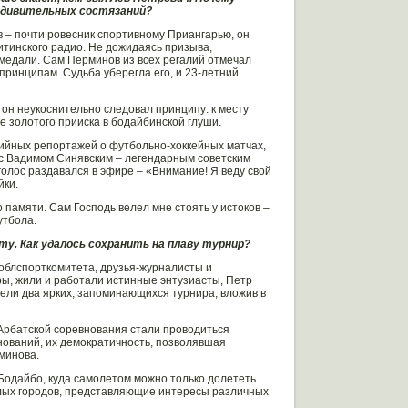
 удивительных состязаний?
в – почти ровесник спортивному Приангарью, он
читинского радио. Не дожидаясь призыва,
 медали. Сам Перминов из всех регалий отмечал
 принципам. Судьба уберегла его, и 23-летний
 он неукоснительно следовал принципу: к месту
е золотого прииска в бодайбинской глуши.
дийных репортажей о футбольно-хоккейных матчах,
 с Вадимом Синявским – легендарным советским
голос раздавался в эфире – «Внимание! Я веду свой
йки.
 памяти. Сам Господь велел мне стоять у истоков –
утбола.
ту. Как удалось сохранить на плаву турнир?
облспорткомитета, друзья-журналисты и
ры, жили и работали истинные энтузиасты, Петр
вели два ярких, запоминающихся турнира, вложив в
 Арбатской соревнования стали проводиться
нований, их демократичность, позволявшая
минова.
 Бодайбо, куда самолетом можно только долететь.
алых городов, представляющие интересы различных