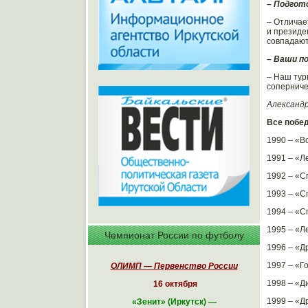
– Подгот
– Отличае
и президе
совпада
– Ваши п
– Наш тур
соперниче
Александ
Все побе
1990 – «Во
1991 – «Л
1992 – «Сп
1993 – «Сп
1994 – «Сп
1995 – «Л
Чемпионат России по футболу
1996 – «Др
1997 – «Г
ОЛИМП — Первенство России
1998 – «Д
16 октября
1999 – «Др
«
Зенит» (Иркутск)
—