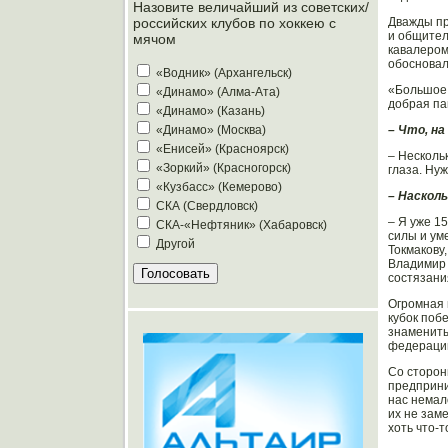
Назовите величайший из советских/
Дважды пр
российских клубов по хоккею с
и общител
мячом
кавалером
обосновал
«Водник» (Архангельск)
«Большое 
«Динамо» (Алма-Ата)
добрая па
«Динамо» (Казань)
– Что, н
«Динамо» (Москва)
«Енисей» (Красноярск)
– Несколь
«Зоркий» (Красногорск)
глаза. Ну
«Кузбасс» (Кемерово)
– Наскол
СКА (Свердловск)
– Я уже 1
СКА-«Нефтяник» (Хабаровск)
силы и ум
Другой
Токмакову
Владимир 
состязани
Огромная 
кубок поб
знамениты
федерации
Со сторон
предприни
нас немало
их не зам
хоть что-т