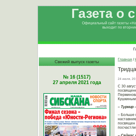
Газета о 
Официальный сайт газеты «Н
выходит по вторни
Г
Главная
/
Свежий выпуск газеты
Тридца
№ 16 (1517)
24 июля, 20
27 апреля 2021 года
С 30 авгу
посвященн
Перминова
Кушкиным
– Турнир
– Больше 
наставник
посвящен 
посчастли
– Сейчас 