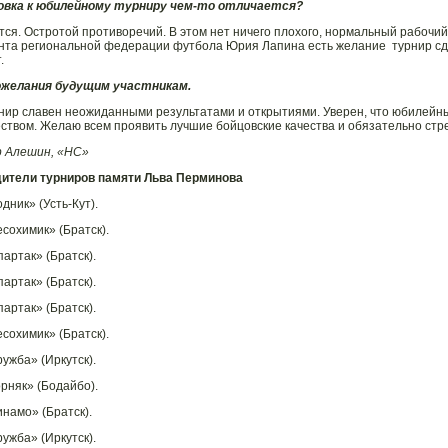
овка к юбилейному турниру чем-то отличается?
тся. Остротой противоречий. В этом нет ничего плохого, нормальный рабочий
нта региональной федерации футбола Юрия Лапина есть желание турнир сд
ют.
ожелания будущим участникам.
нир славен неожиданными результатами и открытиями. Уверен, что юбилейн
ством. Желаю всем проявить лучшие бойцовские качества и обязательно стре
р Алешин, «НС»
дители турниров памяти Льва Перминова
дник» (Усть-Кут).
есохимик» (Братск).
артак» (Братск).
артак» (Братск).
артак» (Братск).
есохимик» (Братск).
ужба» (Иркутск).
орняк» (Бодайбо).
инамо» (Братск).
ужба» (Иркутск).