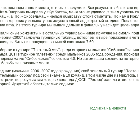
, что команды заняли места, которые заслужили. Все результаты были «по игр
йкал-Энергия» выиграла у «Кузбасса», меня это не удивило, я знал уровень с
аш», а что, «Сибсельмаш» нельзя обыграть? Стоит отметить, что нам в Ирку
ся в хороших условиях: у нас искусственный лед и крытый стадион. После того
ла игра. Из этого турнира мы вышли дальше в финал, и у нас идет целенапр
вали юные хоккеисты и в остальных турнирах – нигде иркутяне не смогли подн
нергия-2000" замкнула турнирную таблицу, потерпев четыре поражения в четы
ница забитых и пропущенных мячей составила 7:60.
борске в турнире "Плетеный мяч" среди старших мальчиков "Сибскана" заняла
анда ЦСП в турнире "плетенки" среди мальчиков 2005 года рождения, проходи
 первом матче "Сибсельмаш" со счетом 4:0. Но затем наши хоккеисты потерпе
 борьбы за призовые места.
дшие (мальчики 2006–2007 годов рождения) свой зональный турнир "Плетено
тельным и собрал под свои знамена 10 команд, в том числе две из Иркутска.
встречи, по результатам которых команда ДЮСШ "Рекорд" заняла итоговое ше
орной Иркутской области, только седьмое.
Подписка на новости