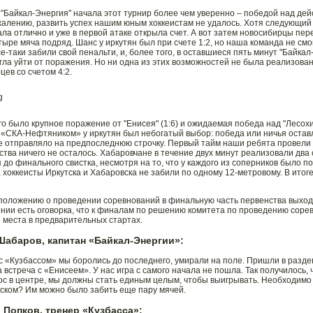
 "Байкал-Энергия" начала этот турнир более чем уверенно – победой над де
сожалению, развить успех нашим юным хоккеистам не удалось. Хотя следующий
ала отлично и уже в первой атаке открыла счет. А вот затем новосибирцы пер
тыре мяча подряд. Шанс у иркутян был при счете 1:2, но наша команда не смо
е-таки забили свой пенальти, и, более того, в оставшиеся пять минут "Байка
гла уйти от поражения. Но ни одна из этих возможностей не была реализова
цев со счетом 4:2.
го было крупное поражение от "Енисея" (1:6) и ожидаемая победа над "Лесохи
 «СКА-Нефтяником» у иркутян был небогатый выбор: победа или ничья остав
 отправляло на предпоследнюю строчку. Первый тайм наши ребята провели уве
тва ничего не осталось. Хабаровчане в течение двух минут реализовали два с
 до финального свистка, несмотря на то, что у каждого из соперников было по
, хоккеисты Иркутска и Хабаровска не забили по одному 12-метровому. В итоге
положению о проведении соревнований в финальную часть первенства выходя
нии есть оговорка, что к финалам по решению комитета по проведению сор
 места в предварительных стартах.
Шабаров, капитан «Байкал-Энергии»:
 с «Кузбассом» мы боролись до последнего, умирали на поле. Пришли в разде
 встреча с «Енисеем». У нас игра с самого начала не пошла. Так получилось, 
ос в центре, мы должны стать единым целым, чтобы выигрывать. Необходимо 
ском? Им можно было забить еще пару мячей.
 Попков, тренер «Кузбасса»: