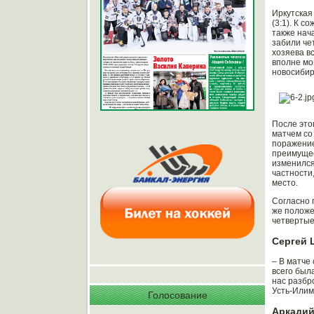
Иркутская
(3:1). К 
также нач
забили че
хозяева вс
вполне мо
новосибир
После это
матчем со
поражение
преимущес
изменился
частности
место.
Согласно 
же положе
четвертые
Сергей 
– В матче
всего была
нас разбр
Усть-Илим
Голосование
Аркадий