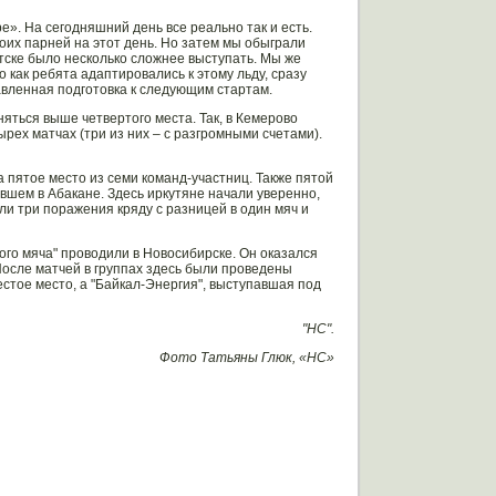
е». На сегодняшний день все реально так и есть.
воих парней на этот день. Но затем мы обыграли
тске было несколько сложнее выступать. Мы же
 как ребята адаптировались к этому льду, сразу
авленная подготовка к следующим стартам.
яться выше четвертого места. Так, в Кемерово
рех матчах (три из них – с разгромными счетами).
 пятое место из семи команд-участниц. Также пятой
вшем в Абакане. Здесь иркутяне начали уверенно,
ли три поражения кряду с разницей в один мяч и
го мяча" проводили в Новосибирске. Он оказался
 После матчей в группах здесь были проведены
стое место, а "Байкал-Энергия", выступавшая под
"НС".
Фото Татьяны Глюк, «НС»