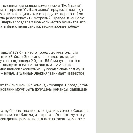
йствующим чемпионом, кемеровским "Кузбассом"
 матч, против "Сибсельмаша", иркутская команда
ехватили инициативу и к середине второго тайма
гла реализовать 12-метровый. Правда, в концовке
л-Энергия" создала такое количество моментов, что
на, и финальный свисток зафиксировал победу
миком" (13:0). В итоге перед заключительным
ляли «Байкал-Энергию» на четвертом месте,
ренно, поведя 2:0, но к 55-й минуте от этого
тандарта, и счет стал равным – 2:2. Он не
лно шансов склонить чашу весов в свою пользу. В
 – ничья, и "Байкал-Энергия" занимает четвертое
т три сильнейшие команды турнира. Правда, в том
евнований могут быть допущены команды, занявшие
валку без сил, полностью отдались хоккею. Сложнее
что нам назабивали, и… провал. Это потому, что у
синхронно работать. Что можно сказать об игре с