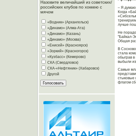
Назовите величайший из советских/
российских клубов по хоккею с
– Я думаю
мячом
Когда «Ба
«Сибсельм
тренируем
«Водник» (Архангельск)
лучше пош
«Динамо» (Алма-Ата)
Не порадо
«Динамо» (Казань)
"Байкал-Э
«Динамо» (Москва)
Общая раз
«Енисей» (Красноярск)
В Сосново
«Зоркий» (Красногорск)
стала ком
«Кузбасс» (Кемерово)
обыграв в
выбыли из
СКА (Свердловск)
СКА-«Нефтяник» (Хабаровск)
Самые мла
представи
Другой
стыковые 
флагом сб