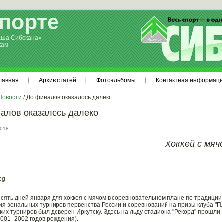
спорте
аша Сибскана»
кам
лавная
Архив статей
Фотоальбомы
Контактная информац
Новости
/ До финалов оказалось далеко
алов оказалось далеко
2018
Хоккей с мя
сять дней января для хоккея с мячом в соревновательном плане по традици
ия зональных турниров первенства России и соревнований на призы клуба "П
аких турниров был доверен Иркутску. Здесь на льду стадиона "Рекорд" прошл
001–2002 годов рождения).