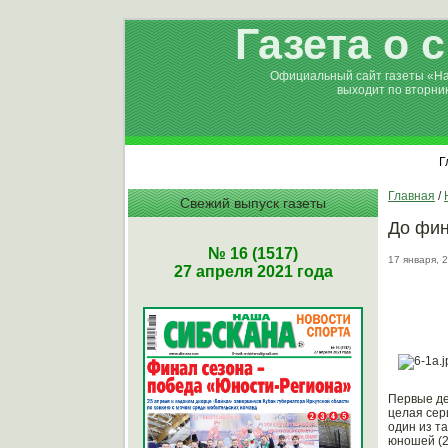
Газета о 
Официальный сайт газеты «Н
выходит по вторни
Г
Главная
/
Свежий выпуск газеты
До фин
№ 16 (1517)
17 января, 
27 апреля 2021 года
Первые де
целая сер
один из т
юношей (2