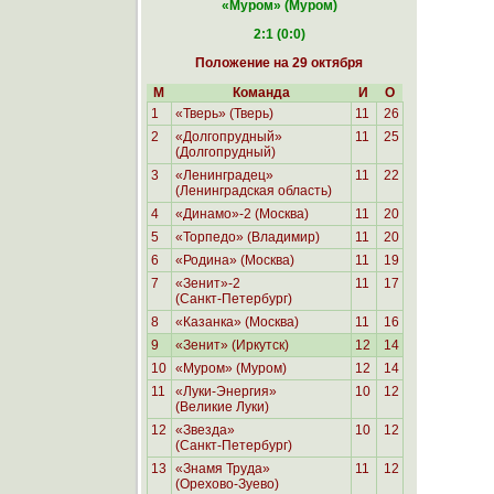
«Муром
» (Муром)
2:1 (0:0)
Положение на 29 октября
М
Команда
И
О
1
«Тверь» (Тверь)
11
26
2
«Долгопрудный»
11
25
(Долгопрудный)
3
«Ленинградец»
11
22
(Ленинградская область)
4
«Динамо»-2 (Москва)
11
20
5
«Торпедо» (Владимир)
11
20
6
«Родина»
(Москва)
11
19
7
«Зенит»-2
11
17
(Санкт-Петербург)
8
«Казанка» (Москва)
11
16
9
«Зенит» (Иркутск)
12
14
10
«Муром» (Муром)
12
14
11
«Луки-Энергия»
10
12
(Великие Луки)
12
«Звезда»
10
12
(Санкт-Петербург)
13
«Знамя Труда»
11
12
(Орехово-Зуево)