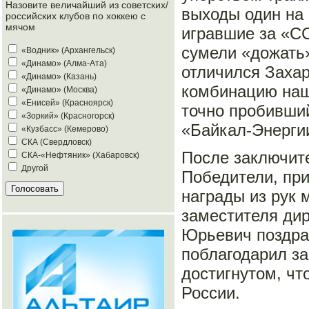
Назовите величайший из советских/
выходы один на 
российских клубов по хоккею с
мячом
игравшие за «СС
сумели «дожать»
«Водник» (Архангельск)
«Динамо» (Алма-Ата)
отличился Заха
«Динамо» (Казань)
комбинацию наш
«Динамо» (Москва)
«Енисей» (Красноярск)
точно пробивший
«Зоркий» (Красногорск)
«Байкал-Энерги
«Кузбасс» (Кемерово)
СКА (Свердловск)
После заключит
СКА-«Нефтяник» (Хабаровск)
Другой
Победители, пр
награды из рук 
заместителя ди
Юрьевич поздрав
поблагодарил за
достигнутом, чт
России.