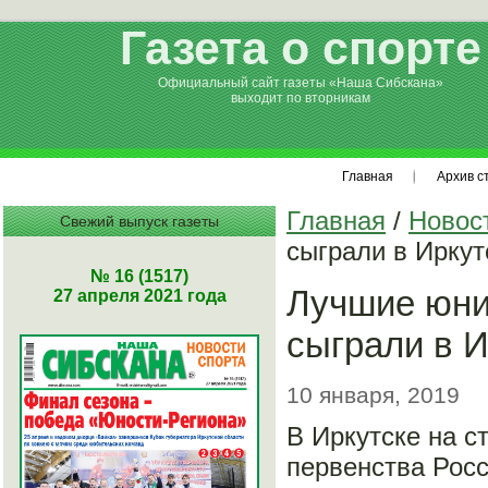
Газета о спорте
Официальный сайт газеты «Наша Сибскана»
выходит по вторникам
Главная
Архив с
Главная
/
Новос
Свежий выпуск газеты
сыграли в Иркут
№ 16 (1517)
Лучшие юни
27 апреля 2021 года
сыграли в И
10 января, 2019
В Иркутске на с
первенства Росс