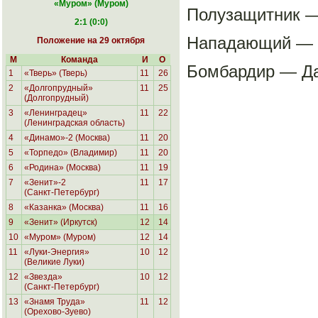
«Муром
» (Муром)
Полузащитник — 
2:1 (0:0)
Нападающий — 
Положение на 29 октября
М
Команда
И
О
Бомбардир — Да
1
«Тверь» (Тверь)
11
26
2
«Долгопрудный»
11
25
(Долгопрудный)
3
«Ленинградец»
11
22
(Ленинградская область)
4
«Динамо»-2 (Москва)
11
20
5
«Торпедо» (Владимир)
11
20
6
«Родина»
(Москва)
11
19
7
«Зенит»-2
11
17
(Санкт-Петербург)
8
«Казанка» (Москва)
11
16
9
«Зенит» (Иркутск)
12
14
10
«Муром» (Муром)
12
14
11
«Луки-Энергия»
10
12
(Великие Луки)
12
«Звезда»
10
12
(Санкт-Петербург)
13
«Знамя Труда»
11
12
(Орехово-Зуево)