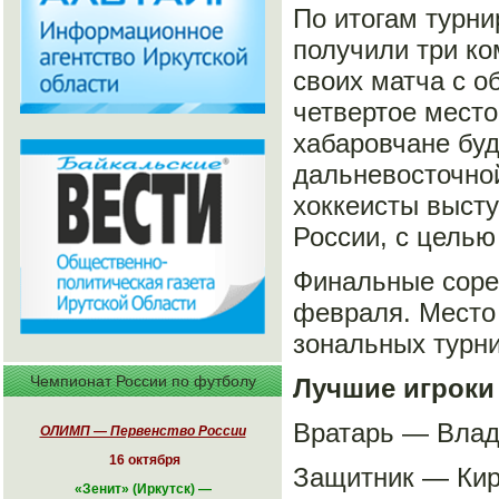
По итогам турни
получили три к
своих матча с о
четвертое место
хабаровчане буд
дальневосточной
хоккеисты выст
России, с целью
Финальные сорев
февраля. Место 
зональных турни
Чемпионат России по футболу
Лучшие игроки
Вратарь — Влад
ОЛИМП — Первенство России
16 октября
Защитник — Кир
«
Зенит» (Иркутск)
—