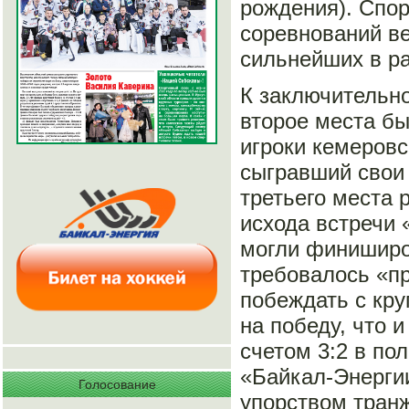
рождения). Спор
соревнований ве
сильнейших в ра
К заключительно
второе места бы
игроки кемеровс
сыгравший свои 
третьего места 
исхода встречи
могли финиширо
требовалось «п
побеждать с кру
на победу, что 
счетом 3:2 в по
«Байкал-Энерги
Голосование
упорством тран