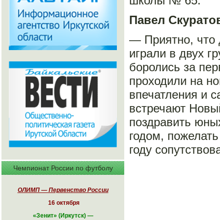
школы № 65.
Павел Скуратов
— Приятно, что
играли в двух г
боролись за пер
проходили на но
впечатления и с
встречают Новый
поздравить юны
годом, пожелать
году сопутствов
Чемпионат России по футболу
ОЛИМП — Первенство России
16 октября
«
Зенит» (Иркутск)
—