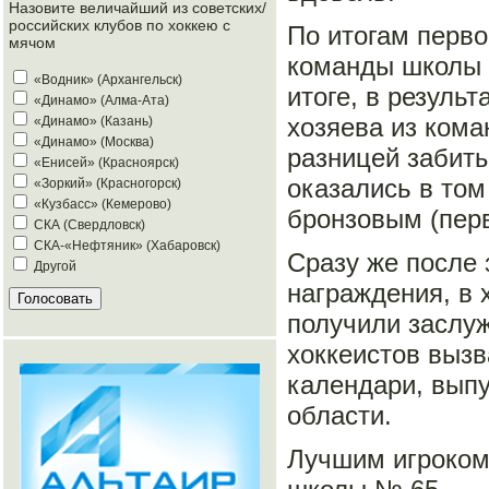
Назовите величайший из советских/
российских клубов по хоккею с
По итогам перв
мячом
команды школы 
«Водник» (Архангельск)
итоге, в резуль
«Динамо» (Алма-Ата)
хозяева из ком
«Динамо» (Казань)
«Динамо» (Москва)
разницей забиты
«Енисей» (Красноярск)
оказались в том
«Зоркий» (Красногорск)
«Кузбасс» (Кемерово)
бронзовым (пер
СКА (Свердловск)
СКА-«Нефтяник» (Хабаровск)
Сразу же после
Другой
награждения, в 
получили заслу
хоккеистов вызв
календари, вып
области.
Лучшим игроком