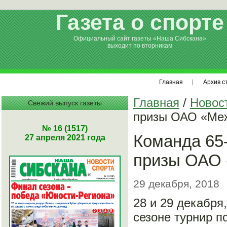
Газета о спорте
Официальный сайт газеты «Наша Сибскана»
выходит по вторникам
Главная
Архив с
Главная
/
Новос
Свежий выпуск газеты
призы ОАО «Меж
№ 16 (1517)
Команда 65
27 апреля 2021 года
призы ОАО 
29 декабря, 2018
28 и 29 декабря
сезоне турнир 