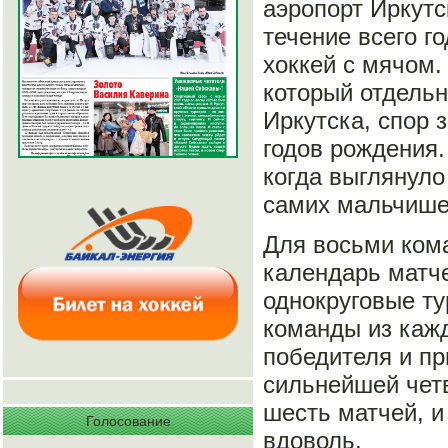
аэропорт Иркутс
течение всего г
хоккей с мячом.
который отдельн
Иркутска, спор 
годов рождения.
когда выглянуло
самих мальчише
Для восьми ком
календарь матче
однокруговые ту
команды из каж
победителя и пр
сильнейшей четв
шесть матчей, и
Голосование
вдоволь.