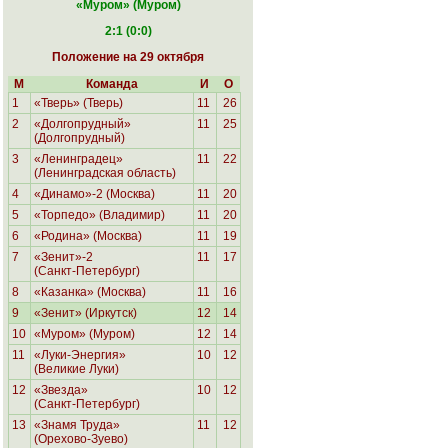
«Муром
» (Муром)
2:1 (0:0)
Положение на 29 октября
М
Команда
И
О
1
«Тверь» (Тверь)
11
26
2
«Долгопрудный»
11
25
(Долгопрудный)
3
«Ленинградец»
11
22
(Ленинградская область)
4
«Динамо»-2 (Москва)
11
20
5
«Торпедо» (Владимир)
11
20
6
«Родина»
(Москва)
11
19
7
«Зенит»-2
11
17
(Санкт-Петербург)
8
«Казанка» (Москва)
11
16
9
«Зенит» (Иркутск)
12
14
10
«Муром» (Муром)
12
14
11
«Луки-Энергия»
10
12
(Великие Луки)
12
«Звезда»
10
12
(Санкт-Петербург)
13
«Знамя Труда»
11
12
(Орехово-Зуево)