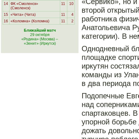
«Сервико», но и
14
ФК «Смоленск»
11
10
(Смоленск)
второй открытый
15
«Чита» (Чита)
11
4
работника физи
16
«Коломна» (Коломна)
11
2
Анатольевича Ру
Ближайший матч
категории). В н
29 октября
«Родина» (Москва)
–
«Зенит» (Иркутск)
Однодневный бл
площадке спорт
иркутян состяза
команды из Улан
в два периода п
Подопечные Евге
над соперникам
спартаковцев. 
упорной борьбе 
дожать довольно