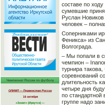
составе по ходу
сумевшие приня
Руслан Новиков 
человек – полна
Соперниками ирк
Феникса» из Сан
Волгограда.
– Мы попали в с
чемпион – Inano
турнира такова,
соревнований со
Чемпионат России по футболу
длительность ка
четыре дня буду
ОЛИМП — Первенство России
по стандартной 
16 октября
группе надо зан
«
Зенит» (Иркутск)
—