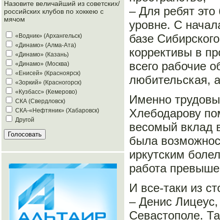
Назовите величайший из советских/
– Для ребят это
российских клубов по хоккею с
мячом
уровне. С начал
базе Сибирского
«Водник» (Архангельск)
«Динамо» (Алма-Ата)
коррективы в пр
«Динамо» (Казань)
всего рабочие о
«Динамо» (Москва)
«Енисей» (Красноярск)
любительская, 
«Зоркий» (Красногорск)
«Кузбасс» (Кемерово)
Именно трудовы
СКА (Свердловск)
Хлебодарову пом
СКА-«Нефтяник» (Хабаровск)
Другой
весомый вклад в
была возможност
иркутским болел
работа превыше 
И все-таки из с
– Денис Лицеус,
Севастополе. Та