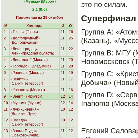
«Муром
» (Муром)
это по силам.
2:1 (0:0)
Суперфинал
Положение на 29 октября
М
Команда
И
О
Группа A: «Атом
1
«Тверь» (Тверь)
11
26
2
«Долгопрудный»
11
25
(Казань), «Мусс
(Долгопрудный)
3
«Ленинградец»
11
22
Группа B: МГУ (
(Ленинградская область)
Новомосковск (Т
4
«Динамо»-2 (Москва)
11
20
5
«Торпедо» (Владимир)
11
20
Группа C: «Крис
6
«Родина»
(Москва)
11
19
7
«Зенит»-2
11
17
Добыча» (Новый 
(Санкт-Петербург)
8
«Казанка» (Москва)
11
16
Группа D: «Серв
9
«Зенит» (Иркутск)
12
14
Inanomo (Москва
10
«Муром» (Муром)
12
14
11
«Луки-Энергия»
10
12
(Великие Луки)
12
«Звезда»
10
12
(Санкт-Петербург)
Евгений Салова
13
«Знамя Труда»
11
12
(Орехово-Зуево)