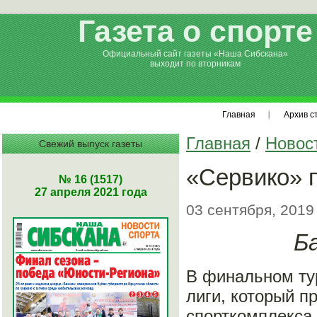
Газета о спорте
Официальный сайт газеты «Наша Сибскана»
выходит по вторникам
Главная
Архив с
Главная
/
Новос
Свежий выпуск газеты
«Сервико» 
№ 16 (1517)
27 апреля 2021 года
03 сентября, 2019
Б
В финальном ту
лиги, который п
спорткомплекса 