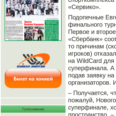
«Сервико».
Подопечные Евг
финального тур
Первое и второе
«Сбербанк» соот
то причинам (ск
игроков) отказа
на WildСard для
суперфинала. А 
подав заявку на
организаторов. 
– Получается, ч
пожалуй, Новог
суперфинале, хо
Голосование
пространство, –