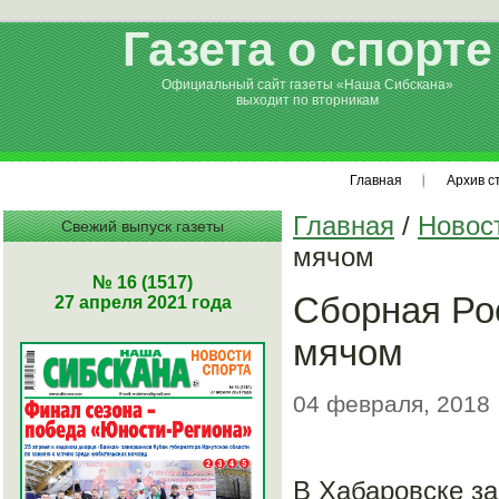
Газета о спорте
Официальный сайт газеты «Наша Сибскана»
выходит по вторникам
Главная
Архив с
Главная
/
Новос
Свежий выпуск газеты
мячом
№ 16 (1517)
Сборная Ро
27 апреля 2021 года
мячом
04 февраля, 2018
В Хабаровске з