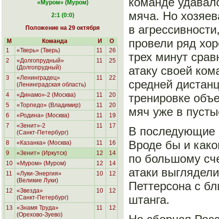
команде удавало
«Муром
» (Муром)
мяча. Но хозяев
2:1 (0:0)
в агрессивности
Положение на 29 октября
провели ряд хор
М
Команда
И
О
1
«Тверь» (Тверь)
11
26
трех минут срав
2
«Долгопрудный»
11
25
(Долгопрудный)
атаку своей ком
3
«Ленинградец»
11
22
средней дистанц
(Ленинградская область)
4
«Динамо»-2 (Москва)
11
20
тренировке объе
5
«Торпедо» (Владимир)
11
20
мяч уже в пусты
6
«Родина»
(Москва)
11
19
7
«Зенит»-2
11
17
В последующие 
(Санкт-Петербург)
Вроде бы и како
8
«Казанка» (Москва)
11
16
9
«Зенит» (Иркутск)
12
14
по большому сче
10
«Муром» (Муром)
12
14
атаки выглядели
11
«Луки-Энергия»
10
12
(Великие Луки)
Петтерсона с бл
12
«Звезда»
10
12
штанга.
(Санкт-Петербург)
13
«Знамя Труда»
11
12
(Орехово-Зуево)