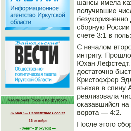
шансы имела ка
получившие чис
безукоризненно 
сборную России
счете 3:1 в поль
С началом второ
интригу. Прошло
Юхан Лефстедт, 
достаточно быст
Кристоффер Эдл
въехав в спину 
реализовала чи
Чемпионат России по футболу
оказавшийся на 
ворота — 4:2.
ОЛИМП — Первенство России
16 октября
После этого сбо
«
Зенит» (Иркутск)
—