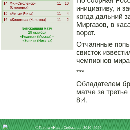
Но сборная Росс
14
ФК «Смоленск»
11
10
инициативу, и з
(Смоленск)
15
«Чита» (Чита)
11
4
когда дальний 
16
«Коломна» (Коломна)
11
2
Миргазов, в кас
Ближайший матч
ворот.
29 октября
«Родина» (Москва)
–
«Зенит» (Иркутск)
Отчаянные попы
свисток извести
чемпионов мира
***
Обладателем бр
матче за третье
8:4.
© Газета «Наша Сибскана», 2010–2020