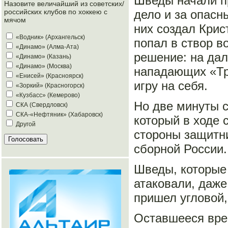
Шведы начали пр
Назовите величайший из советских/
дело и за опас
российских клубов по хоккею с
мячом
них создал Крис
«Водник» (Архангельск)
попал в створ в
«Динамо» (Алма-Ата)
решение: на дал
«Динамо» (Казань)
«Динамо» (Москва)
нападающих «Тре
«Енисей» (Красноярск)
игру на себя.
«Зоркий» (Красногорск)
«Кузбасс» (Кемерово)
Но две минуты 
СКА (Свердловск)
СКА-«Нефтяник» (Хабаровск)
который в ходе 
Другой
стороны защитни
сборной России.
Шведы, которые 
атаковали, даже
пришел угловой
Оставшееся вре