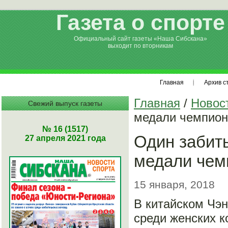
Газета о спорте
Официальный сайт газеты «Наша Сибскана»
выходит по вторникам
Главная
Архив с
Главная
/
Новос
Свежий выпуск газеты
медали чемпион
№ 16 (1517)
Один забит
27 апреля 2021 года
медали чем
15 января, 2018
В китайском Чэ
среди женских к