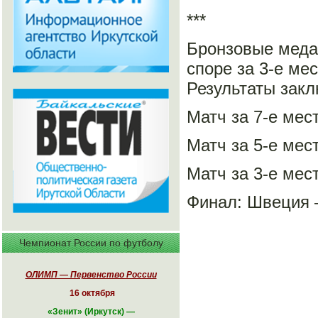
***
Бронзовые меда
споре за 3-е ме
Результаты зак
Матч за 7-е мес
Матч за 5-е мес
Матч за 3-е мес
Финал: Швеция —
Чемпионат России по футболу
ОЛИМП — Первенство России
16 октября
«
Зенит» (Иркутск)
—