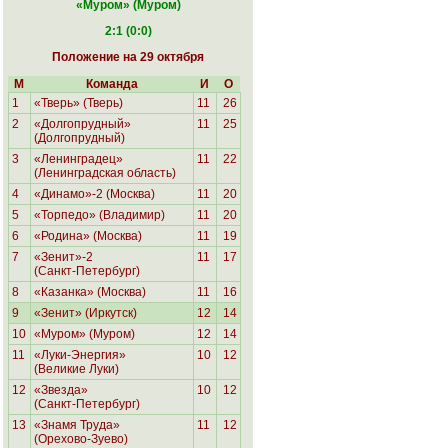
«Муром
» (Муром)
2:1 (0:0)
Положение на 29 октября
М
Команда
И
О
1
«Тверь» (Тверь)
11
26
2
«Долгопрудный»
11
25
(Долгопрудный)
3
«Ленинградец»
11
22
(Ленинградская область)
4
«Динамо»-2 (Москва)
11
20
5
«Торпедо» (Владимир)
11
20
6
«Родина»
(Москва)
11
19
7
«Зенит»-2
11
17
(Санкт-Петербург)
8
«Казанка» (Москва)
11
16
9
«Зенит» (Иркутск)
12
14
10
«Муром» (Муром)
12
14
11
«Луки-Энергия»
10
12
(Великие Луки)
12
«Звезда»
10
12
(Санкт-Петербург)
13
«Знамя Труда»
11
12
(Орехово-Зуево)