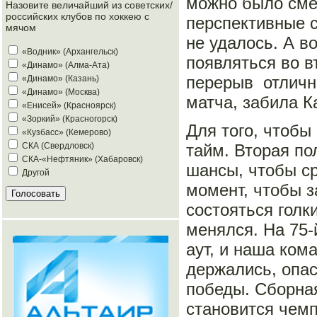
можно было смел
Назовите величайший из советских/
российских клубов по хоккею с
перспективные с
мячом
не удалось. А в
«Водник» (Архангельск)
появляться во в
«Динамо» (Алма-Ата)
перерыв отлично
«Динамо» (Казань)
«Динамо» (Москва)
матча, забила 
«Енисей» (Красноярск)
«Зоркий» (Красногорск)
Для того, чтобы
«Кузбасс» (Кемерово)
тайм. Вторая по
СКА (Свердловск)
СКА-«Нефтяник» (Хабаровск)
шансы, чтобы ср
Другой
момент, чтобы з
состояться голк
менялся. На 75-
аут, и наша ко
держались, опас
победы. Сборна
становится чем