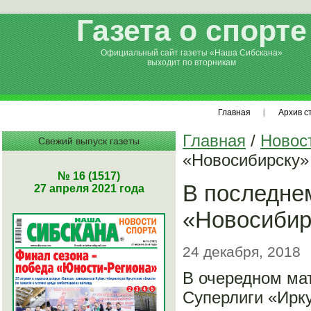
Газета о спорте
Официальный сайт газеты «Наша Сибскана»
выходит по вторникам
Главная
Архив с
Главная
/
Новос
Свежий выпуск газеты
«Новосибирску»
№ 16 (1517)
В последнем
27 апреля 2021 года
«Новосибир
24 декабря, 2018
В очередном мат
Суперлиги «Ирку