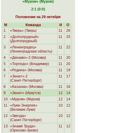
«Муром
» (Муром)
2:1 (0:0)
Положение на 29 октября
М
Команда
И
О
1
«Тверь» (Тверь)
11
26
2
«Долгопрудный»
11
25
(Долгопрудный)
3
«Ленинградец»
11
22
(Ленинградская область)
4
«Динамо»-2 (Москва)
11
20
5
«Торпедо» (Владимир)
11
20
6
«Родина»
(Москва)
11
19
7
«Зенит»-2
11
17
(Санкт-Петербург)
8
«Казанка» (Москва)
11
16
9
«Зенит» (Иркутск)
12
14
10
«Муром» (Муром)
12
14
11
«Луки-Энергия»
10
12
(Великие Луки)
12
«Звезда»
10
12
(Санкт-Петербург)
13
«Знамя Труда»
11
12
(Орехово-Зуево)