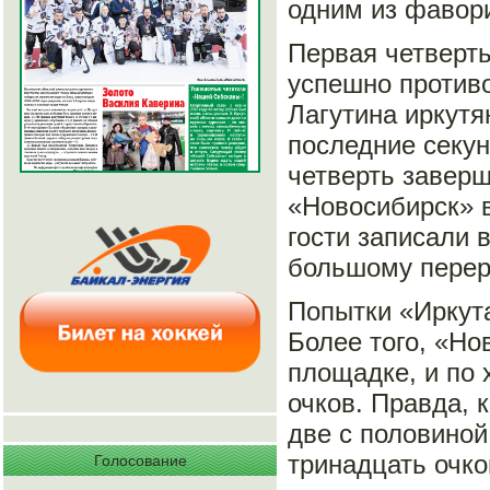
одним из фавори
Первая четверт
успешно противо
Лагутина иркутя
последние секун
четверть заверш
«Новосибирск» 
гости записали в
большому переры
Попытки «Иркута
Более того, «Но
площадке, и по 
очков. Правда, 
две с половиной
тринадцать очко
Голосование