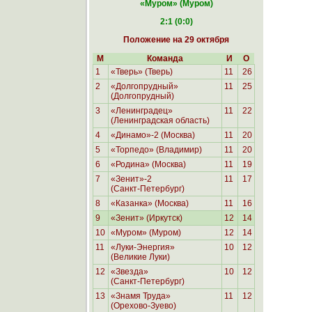
«Муром
» (Муром)
2:1 (0:0)
Положение на 29 октября
М
Команда
И
О
1
«Тверь» (Тверь)
11
26
2
«Долгопрудный»
11
25
(Долгопрудный)
3
«Ленинградец»
11
22
(Ленинградская область)
4
«Динамо»-2 (Москва)
11
20
5
«Торпедо» (Владимир)
11
20
6
«Родина»
(Москва)
11
19
7
«Зенит»-2
11
17
(Санкт-Петербург)
8
«Казанка» (Москва)
11
16
9
«Зенит» (Иркутск)
12
14
10
«Муром» (Муром)
12
14
11
«Луки-Энергия»
10
12
(Великие Луки)
12
«Звезда»
10
12
(Санкт-Петербург)
13
«Знамя Труда»
11
12
(Орехово-Зуево)