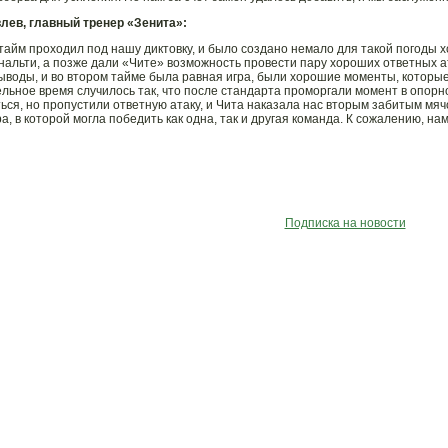
лев, главный тренер «Зенита»:
тайм проходил под нашу диктовку, и было создано немало для такой погоды х
нальти, а позже дали «Чите» возможность провести пару хороших ответных а
ыводы, и во втором тайме была равная игра, были хорошие моменты, которые 
льное время случилось так, что после стандарта проморгали момент в опорно
ься, но пропустили ответную атаку, и Чита наказала нас вторым забитым мя
а, в которой могла победить как одна, так и другая команда. К сожалению, на
Подписка на новости