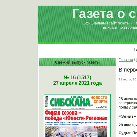
Газета о 
Официальный сайт газеты «Н
выходит по вторни
Г
Главная
/
Свежий выпуск газеты
В перв
№ 16 (1517)
31 июля, 20
27 апреля 2021 года
28 июля н
сопернико
пользу, з
«Зенит» (
28 июля, 
Судья: Пе