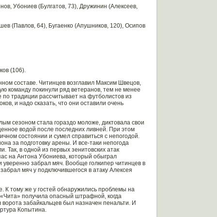
нов, Убониев (Булгатов, 73), Дружинин (Алексеев,
шев (Павлов, 64), Бугаенко (Апушников, 120), Осипов
ков (106).
ном составе. Читинцев возглавил Максим Швецов,
ую команду покинули ряд ветеранов, тем не менее
е по традиции рассчитывает на футболистов из
ков, и надо сказать, что они оставили очень
шлым сезоном стала гораздо моложе, диктовала свои
енное водой после последних ливней. При этом
личном состоянии и сумел справиться с непогодой.
на за подготовку арены. И все-таки непогода
. Так, в одной из первых зенитовских атак
ас на Антона Убониева, который обыграл
 уверенно забрал мяч. Вообще голкипер читинцев в
а забрал мяч у подключившегося в атаку Алексея
. К тому же у гостей обнаружились проблемы на
 «Чита» получила опасный штрафной, когда
в ворота забайкальцев был назначен пенальти. И
Артура Копытина.