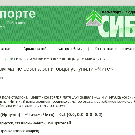
спорте
аша Сибскана»
кам
лавная
Архив статей
Фотоальбомы
Контактная информац
Новости
/ В первом матче сезона зенитовцы уступили «Чите»
ом матче сезона зенитовцы уступили «Чите»
19
а поле стадиона «Зенит» состоялся матч 1/64 финала «ОЛИМП-Кубка России»
в из «Читы». В напряженном поединке сильнее оказались забайкальские футб
абив два мяча в дополнительное время.
Иркутск) – «Чита» (Чита) – 0:2 (0:0, 0:0, 0:0, 0:2).
Иркутск, стадион «Зенит», 350 зрителей.
тренко (Новосибирск).