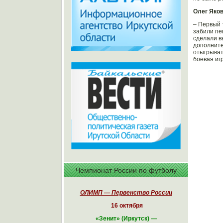
Олег Яков
– Первый 
забили пе
сделали в
дополните
отыгрыват
боевая игр
Чемпионат России по футболу
ОЛИМП — Первенство России
16 октября
«
Зенит» (Иркутск)
—