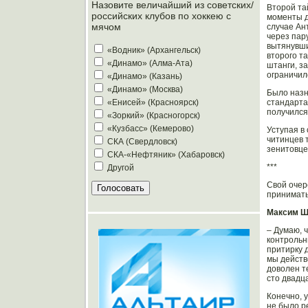
Назовите величайший из советских/
Второй тай
российских клубов по хоккею с
моменты д
мячом
случае Ан
через пар
вытянувши
«Водник» (Архангельск)
второго т
«Динамо» (Алма-Ата)
штанги, з
ограничил
«Динамо» (Казань)
«Динамо» (Москва)
Было назн
стандарта
«Енисей» (Красноярск)
получился
«Зоркий» (Красногорск)
«Кузбасс» (Кемерово)
Уступая в
читинцев 
СКА (Свердловск)
зенитовце
СКА-«Нефтяник» (Хабаровск)
***
Другой
Свой очер
принимать
Максим Ш
– Думаю, ч
контрольн
притирку 
мы действ
доволен т
сто двадц
Конечно, 
не было р