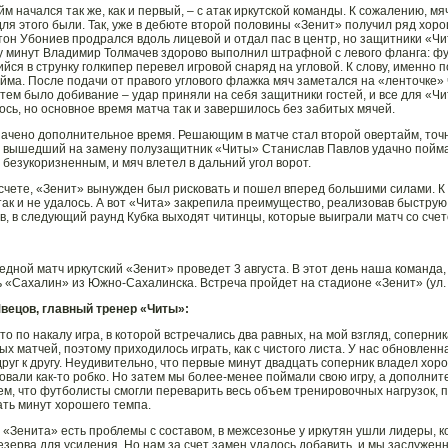
м начался так же, как и первый, – с атак иркутской команды. К сожалению, мяч
ля этого были. Так, уже в дебюте второй половины «Зенит» получил ряд хор
тон Убониев продрался вдоль лицевой и отдал пас в центр, но защитники «Ч
у минут Владимир Толмачев здорово выполнил штрафной с левого фланга: фут
йся в струнку голкипер перевел игровой снаряд на угловой. К слову, именно
айма. После подачи от правого углового флажка мяч заметался на «ленточке» 
атем было добивание – удар приняли на себя защитники гостей, и все для «Ч
ось, но основное время матча так и завершилось без забитых мячей.
ачено дополнительное время. Решающим в матче стал второй овертайм, точне
 вышедший на замену полузащитник «Читы» Станислав Павлов удачно поймал
 безукоризненным, и мяч влетел в дальний угол ворот.
 счете, «Зенит» вынужден был рисковать и пошел вперед большими силами. 
так и не удалось. А вот «Чита» закрепила преимущество, реализовав быструю 
в, в следующий раунд Кубка выходят читинцы, которые выиграли матч со счет
едной матч иркутский «Зенит» проведет 3 августа. В этот день наша команда
 «Сахалин» из Южно-Сахалинска. Встреча пройдет на стадионе «Зенит» (ул. А
вецов, главный тренер «Читы»:
то по накалу игра, в которой встречались два равных, на мой взгляд, соперник
ых матчей, поэтому приходилось играть, как с чистого листа. У нас обновленн
друг к другу. Неудивительно, что первые минут двадцать соперник владел хо
овали как-то робко. Но затем мы более-менее поймали свою игру, а дополн
ем, что футболисты смогли переварить весь объем тренировочных нагрузок, 
ать минут хорошего темпа.
у «Зенита» есть проблемы с составом, в межсезонье у иркутян ушли лидеры, 
езерва для усиления. Но нам за счет замен удалось добавить, и мы заслужен