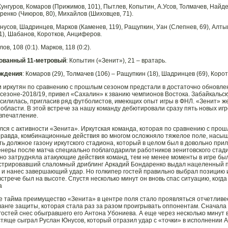
 Кунгуров, Комаров (Прижимов, 101), Пытлев, Копытин, А.Усов, Толмачев, Найде
ренко (Чиюров, 80), Михайлов (Шиховцев, 71).
нусов, Шадринцев, Марков (Каменев, 119), Ращупкин, Уан (Слепнев, 69), Алты
91), Шабанов, Коротков, Анциферов.
лов, 108 (0:1). Марков, 118 (0:2).
ованный 11-метровый
: Копытин («Зенит»), 21 – вратарь.
ждения
: Комаров (29), Толмачев (106) – Ращупкин (18), Шадринцев (69), Корот
 иркутян по сравнению с прошлым сезоном предстали в достаточно обновлен
 сезоне-2018/19, привел «Сахалин» к званию чемпионов Востока. Забайкальск
усилилась, пригласив ряд футболистов, имеющих опыт игры в ФНЛ. «Зенит» ж
 области. В этой встрече за нашу команду дебютировали сразу пять новых игро
впечатление.
лся с активности «Зенита». Иркутская команда, которая по сравнению с про
Правда, комбинационные действия во многом осложняло тяжелое поле, насыщ
ть должное газону иркутского стадиона, который в целом был в довольно при
енеры после матча специально поблагодарили работников зенитовского стадио
но затрудняла атакующие действия команд, тем не менее моменты в игре были
трировавший слаломный дриблинг Аркадий Бондаренко выдал нацеленный п
 и нанес завершающий удар. Но голкипер гостей правильно выбрал позицию и
встрече был на высоте. Спустя несколько минут он вновь спас ситуацию, когд
а
е тайма преимущество «Зенита» в центре поля стало проявляться отчетливее
анге защиты, которая стала раз за разом проигрывать оппонентам. Сначала
гостей снес обыгравшего его Антона Убониева. А еще через несколько минут 
стяще сыграл Руслан Юнусов, который отразил удар с «точки» в исполнении 