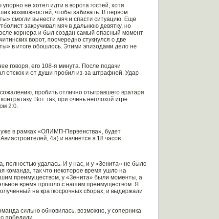
 упорно не хотел идти в ворота гостей, хотя
оших возможностей, чтобы забивать. В первом
иты» смогли вынести мяч и спасти ситуацию. Еще
болист закручивал мяч в дальнюю девятку, но
 после корнера и был создан самый опасный момент
читинских ворот, поочередно стукнулся о две
иты» в итоге обошлось. Этими эпизодами дело не
е говоря, его 108-я минута. После подачи
 отскок и от души пробил из-за штрафной. Удар
К сожалению, пробить отлично отыгравшего вратаря
контратаку. Вот так, при очень неплохой игре
ом 2:0.
, уже в рамках «ОЛИМП-Первенства», будет
виастроителей, 4а) и начнется в 18 часов.
а, полностью удалась. И у нас, и у «Зенита» не было
ая команда, так что некоторое время ушло на
рошим преимуществом, у «Зенита» были моменты, а
ительное время прошло с нашим преимуществом. Я
полученный на краткосрочных сборах, и выдержали
команда сильно обновилась, возможно, у соперника
но победили.