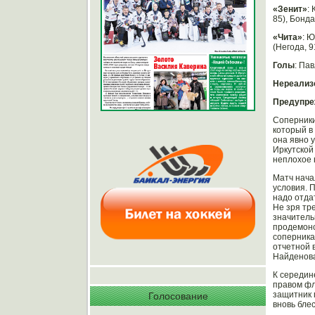
«Зенит»
:
85), Бонда
«Чита»
: Ю
(Негода, 
Голы
: Пав
Нереализ
Предупре
Соперники
который в
она явно 
Иркутской
неплохое 
Матч нача
условия. 
надо отда
Не зря тр
значитель
продемонс
соперника
отчетной 
Найденов
К середин
правом фл
защитник 
Голосование
вновь бле