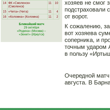
хозяев не смог 
14
ФК «Смоленск»
11
10
(Смоленск)
подстраховали с
15
«Чита» (Чита)
11
4
от ворот.
16
«Коломна» (Коломна)
11
2
Ближайший матч
К сожалению, за
29 октября
«Родина» (Москва)
–
вот хозяева сум
«Зенит» (Иркутск)
соперника, и пр
точным ударом А
в пользу «Ирты
Очередной матч
августа. В Барн