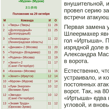
«Муром
» (Муром)
внушительной, и
2:1 (0:0)
провел серию з
Положение на 29 октября
встречи атакующ
М
Команда
И
О
1
«Тверь» (Тверь)
11
26
Первая замена 
2
«Долгопрудный»
11
25
Шлеермахер явно
(Долгопрудный)
3
«Ленинградец»
11
22
гол «Иртыша». П
(Ленинградская область)
изрядной доле в
4
«Динамо»-2 (Москва)
11
20
5
«Торпедо» (Владимир)
11
20
Александра Масл
6
«Родина»
(Москва)
11
19
в ворота.
7
«Зенит»-2
11
17
(Санкт-Петербург)
Естественно, чт
8
«Казанка» (Москва)
11
16
устраивало, и к
9
«Зенит» (Иркутск)
12
14
10
«Муром» (Муром)
12
14
постоянных атак
11
«Луки-Энергия»
10
12
ворот. Так, на 
(Великие Луки)
12
«Звезда»
10
12
«Иртыша» едва н
(Санкт-Петербург)
угловой, и внов
13
«Знамя Труда»
11
12
(Орехово-Зуево)