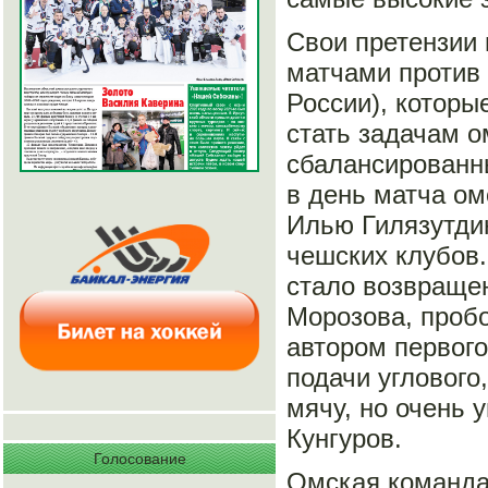
Свои претензии
матчами против 
России), которые
стать задачам 
сбалансированны
в день матча о
Илью Гилязутдин
чешских клубов
стало возвраще
Морозова, проб
автором первого
подачи углового
мячу, но очень 
Кунгуров.
Голосование
Омская команда