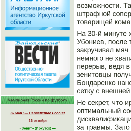
возможности. Та
штрафной соперн
товарищей коман
На 30-й минуте
Убониев, после 
закручивал мяч 
немного не хват
перерыв, ведя в
зенитовцы получ
Бондаренко нано
сетку с внешней
Чемпионат России по футболу
Не секрет, что 
оптимальный сос
ОЛИМП — Первенство России
дисквалификаци
16 октября
за травмы. Зат
«
Зенит» (Иркутск)
—