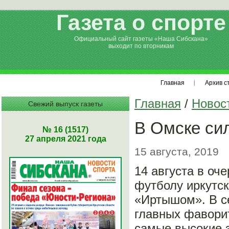
Газета о спорте
Официальный сайт газеты «Наша Сибскана»
выходит по вторникам
Главная
Архив с
Главная
/
Новос
Свежий выпуск газеты
В Омске си
№ 16 (1517)
27 апреля 2021 года
15 августа, 2019
14 августа в о
футболу иркутск
«Иртышом». В се
главных фаворит
самые высокие з