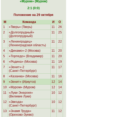
«Муром
» (Муром)
2:1 (0:0)
Положение на 29 октября
М
Команда
И
О
1
«Тверь» (Тверь)
11
26
2
«Долгопрудный»
11
25
(Долгопрудный)
3
«Ленинградец»
11
22
(Ленинградская область)
4
«Динамо»-2 (Москва)
11
20
5
«Торпедо» (Владимир)
11
20
6
«Родина»
(Москва)
11
19
7
«Зенит»-2
11
17
(Санкт-Петербург)
8
«Казанка» (Москва)
11
16
9
«Зенит» (Иркутск)
12
14
10
«Муром» (Муром)
12
14
11
«Луки-Энергия»
10
12
(Великие Луки)
12
«Звезда»
10
12
(Санкт-Петербург)
13
«Знамя Труда»
11
12
(Орехово-Зуево)