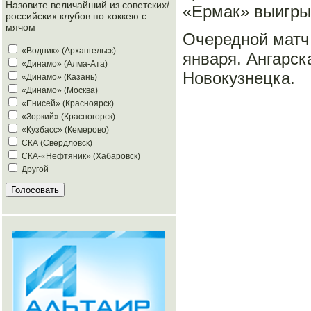
Назовите величайший из советских/
«Ермак» выигрыв
российских клубов по хоккею с
мячом
Очередной матч
«Водник» (Архангельск)
января. Ангарск
«Динамо» (Алма-Ата)
Новокузнецка.
«Динамо» (Казань)
«Динамо» (Москва)
«Енисей» (Красноярск)
«Зоркий» (Красногорск)
«Кузбасс» (Кемерово)
СКА (Свердловск)
СКА-«Нефтяник» (Хабаровск)
Другой