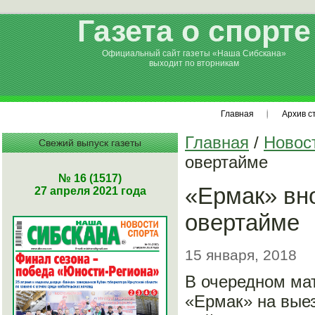
Газета о спорте
Официальный сайт газеты «Наша Сибскана»
выходит по вторникам
Главная
Архив с
Главная
/
Новос
Свежий выпуск газеты
овертайме
№ 16 (1517)
«Ермак» вно
27 апреля 2021 года
овертайме
15 января, 2018
В очередном ма
«Ермак» на выез