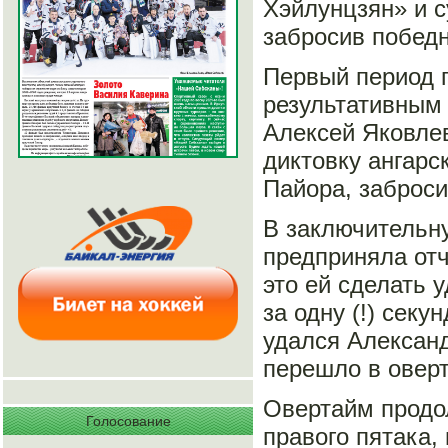
Хэйлунцзян» и с
забросив побед
Первый период 
результативным 
Алексей Яковлев
диктовку ангарс
Пайора, заброси
В заключительн
предприняла отч
это ей сделать 
за одну (!) сек
удался Александ
перешло в овер
Овертайм продол
Голосование
правого пятака,