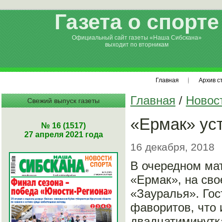
Газета о спорте
Официальный сайт газеты «Наша Сибскана»
выходит по вторникам
Главная
Архив с
Главная
/
Новос
Свежий выпуск газеты
«Ермак» ус
№ 16 (1517)
27 апреля 2021 года
16 декабря, 2018
В очередном ма
«Ермак», на сво
«Зауралья». Гос
фаворитов, что 
двадцатиминутк