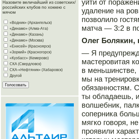
уйти от пораже
Назовите величайший из советских/
российских клубов по хоккею с
удаление на ров
мячом
позволило гостя
«Водник» (Архангельск)
матча — 3:2 в п
«Динамо» (Алма-Ата)
«Динамо» (Казань)
Олег Болякин, 
«Динамо» (Москва)
«Енисей» (Красноярск)
— Я предупрежда
«Зоркий» (Красногорск)
«Кузбасс» (Кемерово)
мастеровитая к
СКА (Свердловск)
в меньшинстве, 
СКА-«Нефтяник» (Хабаровск)
Другой
мы на тренировк
обязанностям. С
ты обладаешь, и
волшебник, палк
соперника больш
мягко говоря, не
проявили характ