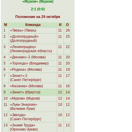
«Муром
» (Муром)
2:1 (0:0)
Положение на 29 октября
М
Команда
И
О
1
«Тверь» (Тверь)
11
26
2
«Долгопрудный»
11
25
(Долгопрудный)
3
«Ленинградец»
11
22
(Ленинградская область)
4
«Динамо»-2 (Москва)
11
20
5
«Торпедо» (Владимир)
11
20
6
«Родина»
(Москва)
11
19
7
«Зенит»-2
11
17
(Санкт-Петербург)
8
«Казанка» (Москва)
11
16
9
«Зенит» (Иркутск)
12
14
10
«Муром» (Муром)
12
14
11
«Луки-Энергия»
10
12
(Великие Луки)
12
«Звезда»
10
12
(Санкт-Петербург)
13
«Знамя Труда»
11
12
(Орехово-Зуево)