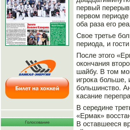
первый перерыв 
первом периоде 
оба раза его ре
Свое третье бол
периода, и гости
После этого «Ер
окончания втор
шайбу. В том мо
игрока больше, 
большинство. Ан
касание перепра
В середине трет
«Ермак» восстан
В оставшееся вр
Голосование