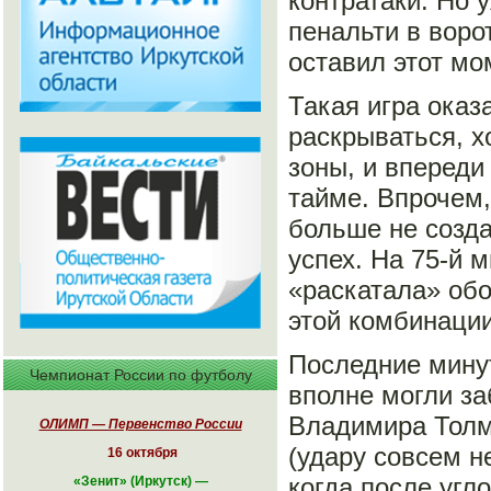
контратаки. Но 
пенальти в воро
оставил этот мо
Такая игра оказ
раскрываться, 
зоны, и впереди
тайме. Впрочем,
больше не созда
успех. На 75-й 
«раскатала» обо
этой комбинаци
Последние минут
Чемпионат России по футболу
вполне могли за
Владимира Толм
ОЛИМП — Первенство России
(удару совсем н
16 октября
когда после угл
«
Зенит» (Иркутск)
—