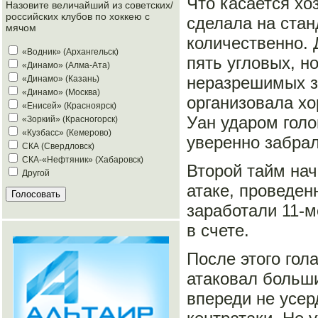
Что касается хо
Назовите величайший из советских/
российских клубов по хоккею с
сделала на стан
мячом
количественно. 
«Водник» (Архангельск)
пять угловых, н
«Динамо» (Алма-Ата)
неразрешимых з
«Динамо» (Казань)
«Динамо» (Москва)
организовала хо
«Енисей» (Красноярск)
Уан ударом голо
«Зоркий» (Красногорск)
«Кузбасс» (Кемерово)
уверенно забрал
СКА (Свердловск)
СКА-«Нефтяник» (Хабаровск)
Второй тайм нач
Другой
атаке, проведен
заработали 11-
в счете.
После этого гол
атаковал больш
впереди не усер