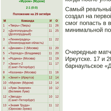
«Муром
» (Муром)
Самый реальный 
2:1 (0:0)
Положение на 29 октября
создал на перво
М
Команда
И
О
смог попасть в 
1
«Тверь» (Тверь)
11
26
минимальной поб
2
«Долгопрудный»
11
25
(Долгопрудный)
3
«Ленинградец»
11
22
(Ленинградская область)
4
«Динамо»-2 (Москва)
11
20
Очередные матч
5
«Торпедо» (Владимир)
11
20
Иркутске. 17 и 
6
«Родина»
(Москва)
11
19
7
«Зенит»-2
11
17
барнаульское «
(Санкт-Петербург)
8
«Казанка» (Москва)
11
16
9
«Зенит» (Иркутск)
12
14
10
«Муром» (Муром)
12
14
11
«Луки-Энергия»
10
12
(Великие Луки)
12
«Звезда»
10
12
(Санкт-Петербург)
13
«Знамя Труда»
11
12
(Орехово-Зуево)