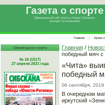
Газета о спорте
Официальный сайт газеты «Наша Сибскана»
выходит по вторникам
Главная
Архив с
Главная
/
Новос
Свежий выпуск газеты
победный мяч с
№ 16 (1517)
«Чита» выиг
27 апреля 2021 года
победный м
06 сентября, 2019
В очередном ма
иркутский «Зени