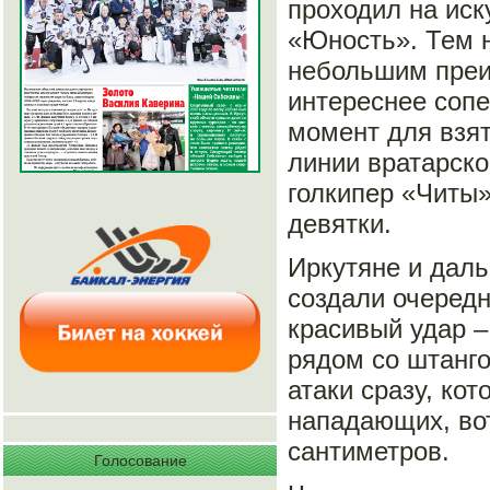
проходил на иск
«Юность». Тем н
небольшим преи
интереснее сопе
момент для взят
линии вратарск
голкипер «Читы
девятки.
Иркутяне и даль
создали очередн
красивый удар –
рядом со штанго
атаки сразу, к
нападающих, вот
сантиметров.
Голосование