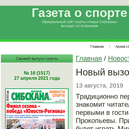
Газета о спорте
Официальный сайт газеты «Наша Сибскана»
выходит по вторникам
Главная
Архив с
Главная
/
Новос
Свежий выпуск газеты
Новый вызо
№ 16 (1517)
27 апреля 2021 года
13 августа, 2019
Традиционно пе
знакомит читате
первыми в гости
Прокопьевы. При
будет играть Ми