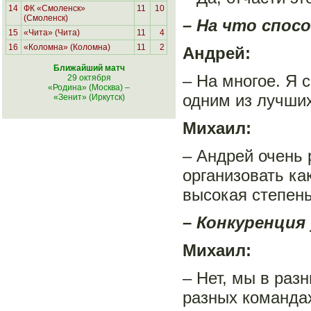
14
ФК «Смоленск»
11
10
(Смоленск)
– На что спос
15
«Чита» (Чита)
11
4
16
«Коломна» (Коломна)
11
2
Андрей:
Ближайший матч
– На многое. Я 
29 октября
«Родина» (Москва)
–
одним из лучших
«Зенит» (Иркутск)
Михаил:
– Андрей очень 
организовать ка
высокая степень
– Конкуренция
Михаил:
– Нет, мы в раз
разных командах