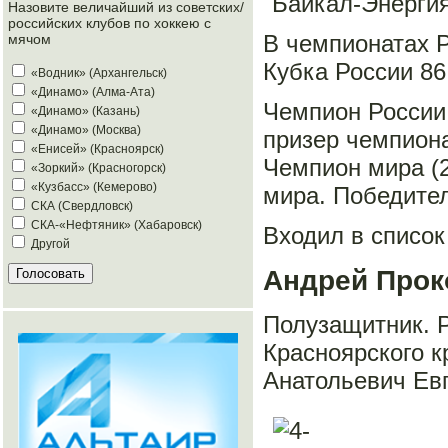
"Байкал-Энергия"
Назовите величайший из советских/
российских клубов по хоккею с
В чемпионатах Р
мячом
Кубка России 86
«Водник» (Архангельск)
«Динамо» (Алма-Ата)
Чемпион России (
«Динамо» (Казань)
«Динамо» (Москва)
призер чемпиона
«Енисей» (Красноярск)
Чемпион мира (2
«Зоркий» (Красногорск)
«Кузбасс» (Кемерово)
мира. Победител
СКА (Свердловск)
СКА-«Нефтяник» (Хабаровск)
Входил в список
Другой
Андрей Прок
Полузащитник. Р
Красноярского к
Анатольевич Ев