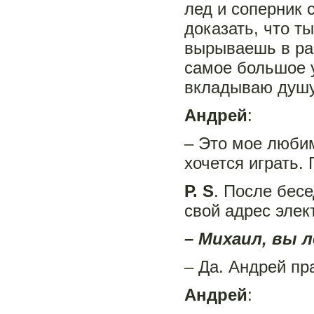
лед и соперник 
доказать, что т
вырываешь в рав
самое большое у
вкладываю душу
Андрей
:
– Это мое любим
хочется играть.
Р. S
. После бес
свой адрес элек
– Михаил, вы 
– Да. Андрей пр
Андрей
: