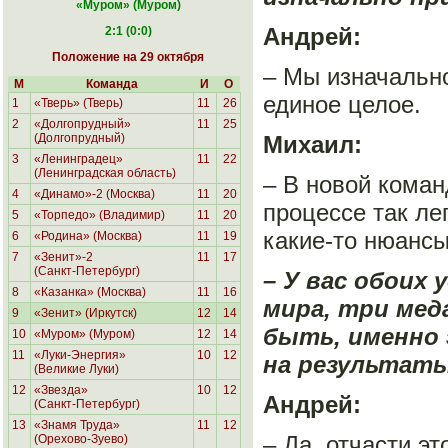
«Муром
» (Муром)
Андрей:
2:1 (0:0)
Положение на 29 октября
– Мы изначально
М
Команда
И
О
единое целое.
1
«Тверь» (Тверь)
11
26
2
«Долгопрудный»
11
25
(Долгопрудный)
Михаил:
3
«Ленинградец»
11
22
(Ленинградская область)
– В новой коман
4
«Динамо»-2 (Москва)
11
20
процессе так ле
5
«Торпедо» (Владимир)
11
20
какие-то нюансы
6
«Родина»
(Москва)
11
19
7
«Зенит»-2
11
17
(Санкт-Петербург)
– У вас обоих
8
«Казанка» (Москва)
11
16
мира, три ме
9
«Зенит» (Иркутск)
12
14
быть, именно 
10
«Муром» (Муром)
12
14
11
«Луки-Энергия»
10
12
на результат
(Великие Луки)
12
«Звезда»
10
12
Андрей:
(Санкт-Петербург)
13
«Знамя Труда»
11
12
– Да, отчасти эт
(Орехово-Зуево)