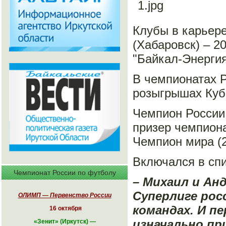
Клубы в карьере
(Хабаровск) – 20
"Байкал-Энергия"
В чемпионатах Р
розыгрышах Кубк
Чемпион России (
призер чемпиона
Чемпион мира (2
Включался в спи
Чемпионат России по футболу
– Михаил и Ан
Суперлиге росс
ОЛИМП — Первенство России
командах. И п
16 октября
изначально пр
«
Зенит» (Иркутск)
—