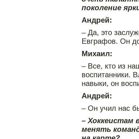
поколение ярк
Андрей:
– Да, это заслу
Евграфов. Он до
Михаил:
– Все, кто из на
воспитанники. 
навыки, он восп
Андрей:
– Он учил нас б
– Хоккеистам 
менять команду
на карте?