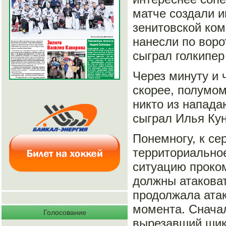
матче создали и
зенитовской ко
нанесли по воро
сыграл голкипер
Через минуту и 
скорее, полумом
никто из напада
сыграл Илья Кун
Понемногу, к се
территориальное
ситуацию проко
должны атакова
продолжала атак
момента. Сначал
Голосование
вырезавший шик