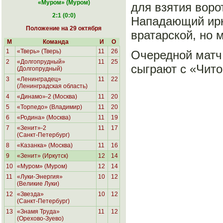
«Муром
» (Муром)
для взятия воро
2:1 (0:0)
Нападающий ирк
Положение на 29 октября
вратарской, но 
М
Команда
И
О
1
«Тверь» (Тверь)
11
26
Очередной матч 
2
«Долгопрудный»
11
25
сыграют с «Чито
(Долгопрудный)
3
«Ленинградец»
11
22
(Ленинградская область)
4
«Динамо»-2 (Москва)
11
20
5
«Торпедо» (Владимир)
11
20
6
«Родина»
(Москва)
11
19
7
«Зенит»-2
11
17
(Санкт-Петербург)
8
«Казанка» (Москва)
11
16
9
«Зенит» (Иркутск)
12
14
10
«Муром» (Муром)
12
14
11
«Луки-Энергия»
10
12
(Великие Луки)
12
«Звезда»
10
12
(Санкт-Петербург)
13
«Знамя Труда»
11
12
(Орехово-Зуево)