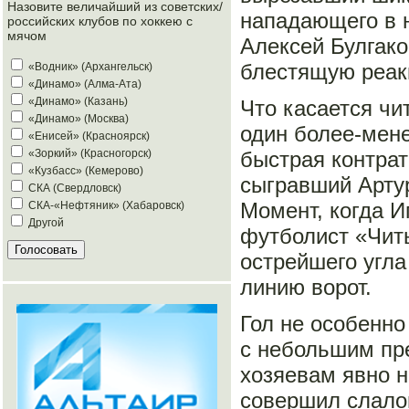
Назовите величайший из советских/
нападающего в н
российских клубов по хоккею с
мячом
Алексей Булгак
блестящую реак
«Водник» (Архангельск)
«Динамо» (Алма-Ата)
«Динамо» (Казань)
Что касается чи
«Динамо» (Москва)
один более-мене
«Енисей» (Красноярск)
быстрая контрат
«Зоркий» (Красногорск)
«Кузбасс» (Кемерово)
сыгравший Арту
СКА (Свердловск)
Момент, когда И
СКА-«Нефтяник» (Хабаровск)
Другой
футболист «Читы
острейшего угла
линию ворот.
Гол не особенно
с небольшим пр
хозяевам явно н
совершил слало