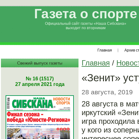
Газета о спорте
Официальный сайт газеты «Наша Сибскана»
выходит по вторникам
Главная
Архив с
Главная
/
Новос
Свежий выпуск газеты
«Зенит» ус
№ 16 (1517)
27 апреля 2021 года
28 августа, 2019
28 августа в ма
иркутский «Зени
игра проходила 
у кого из сопер
интереснее сопе