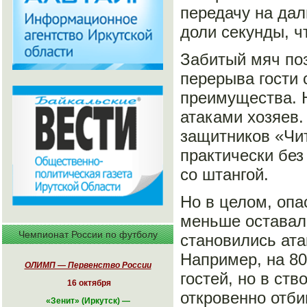
передачу на дал
доли секунды, ч
Забитый мяч поз
перерыва гости 
преимущества. Н
атаками хозяев.
защитников «Чит
практически без
со штангой.
Но в целом, опа
меньше оставал
Чемпионат России по футболу
становились ата
Например, на 80
ОЛИМП — Первенство России
гостей, но в ств
16 октября
откровенно отби
«
Зенит» (Иркутск)
—