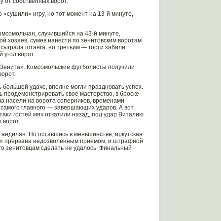
у от собственных ворот.
о «сушили» игру, но тот момент на 13-й минуте,
мсомольчан, случившийся на 43-й минуте,
ой хозяев, сумев нанести по зенитовским воротам
в сыграла штанга, но третьим — гости забили.
 угол ворот.
а «Зенита». Комсомольские футболисты получили
ворот.
ь большей удаче, вполне могли праздновать успех.
 продемонстрировать свое мастерство, в броске
ева насели на ворота соперников, временами
 самого главного — завершающих ударов. А вот
ки гостей мяч откатили назад, под удар Виталию
 ворот.
 Гандилян. Но оставшись в меньшинстве, иркутская
та» прервана недозволенным приемом, и штрафной
го зенитовцам сделать не удалось. Финальный