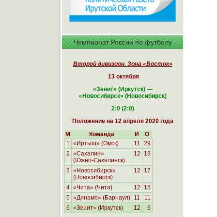
Чемпионат России по футболу
Второй дивизион. Зона «Восток»
13 октября
«
Зенит» (Иркутск)
—
«Новосибирск
» (Новосибирск)
2:0 (2:0)
Положение на 12 апреля 2020 года
М
Команда
И
О
1
«Иртыш» (Омск)
11
29
2
«Сахалин»
12
18
(Южно-Сахалинск)
3
«Новосибирск»
12
17
(Новосибирск)
4
«Чита» (Чита)
12
15
5
«Динамо» (Барнаул)
11
11
6
«Зенит» (Иркутск)
12
9