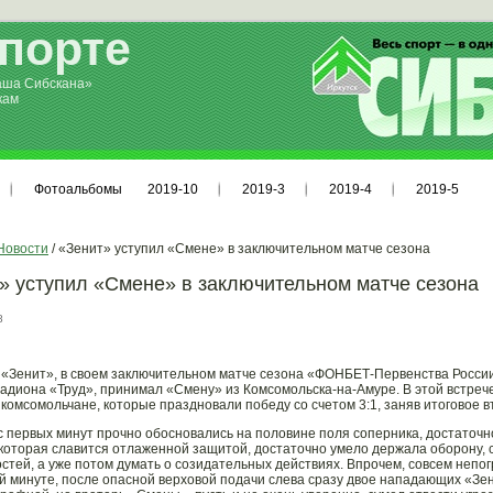
спорте
аша Сибскана»
кам
Фотоальбомы
2019-10
2019-3
2019-4
2019-5
Новости
/ «Зенит» уступил «Смене» в заключительном матче сезона
» уступил «Смене» в заключительном матче сезона
8
 «Зенит», в своем заключительном матче сезона «ФОНБЕТ-Первенства России
тадиона «Труд», принимал «Смену» из Комсомольска-на-Амуре. В этой встреч
 комсомольчане, которые праздновали победу со счетом 3:1, заняв итоговое в
с первых минут прочно обосновались на половине поля соперника, достаточн
которая славится отлаженной защитой, достаточно умело держала оборону, ст
стей, а уже потом думать о созидательных действиях. Впрочем, совсем неп
3-й минуте, после опасной верховой подачи слева сразу двое нападающих «Зе