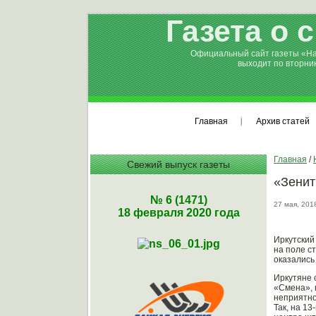
Газета о 
Официальный сайт газеты «Н
выходит по вторни
Главная
Архив статей
Главная
/
Свежий выпуск газеты
«Зенит
№ 6 (1471)
27 мая, 201
18 февраля 2020 года
Иркутский
на поле с
оказались
Иркутяне 
«Смена», 
неприятно
Так, на 1