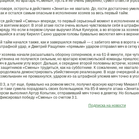
рафной, но вратарь «Смены», пусть и не очень уверенно, сумел отвести угроз
говоря, остроты в действиях «Зенита» не хватало. До, гости достаточно умел
так и остался самым опасным в исполнении хозяев за весь первый тайм.
тся действий «Смены» впереди, то первый серьезный момент в исполнении ко
я взятием ворот. В этой атаке гости очень вольно чувствовали себя в штрафн
кряду. Но если в первом случае выручил Илья Кунгуров, а во втором за хозяе
шийся в атаку Кирилл Сахно ударом головы буквально вколотил мяч в верхний
ой тайм начался также, как и завершился первый — с забитого мяча в ворот
штрафной удар, и Дмитрий Ращупкин «прямым» ударом отправил мяч в сетку 
 хозяева начали расшатывать оборону соперников, и на 61-й минуте, при чут
кутянина не получился сильным, но вратарю комсомольской команды пришлось
яч в дальнем углу ворот. Дальше, к середине второй половины встречи, хозя
 защитников «Смены» трудиться, как на субботнике. К сожалению, не хватало
родолжала демонстрировать убийственную реализацию. В ходе очередной ата
мсомольчанин не промахнулся, ударом из-за штрафной уложив мяч точно в угол
 0:3, а тут еще, буквально на ровном месте, получил красную карточку Микаел
се-таки сумела порадовать своих болельщиков. На 85-й минуте атака «Зени
ерски выполнил Артур Копытин, отправивший мяч точно в девятку. Но больше
афиксировал победу «Смены» со счетом 3:1.
Подписка на новости