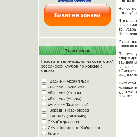
центра шт
Но честно 
пожалуй, 
Что касае
завершилс
три удара 
Подключив
Увы, втор
право на 
Голосование
Понемногу
Удар у ир
Назовите величайший из советских/
забирая м
российских клубов по хоккею с
заставляя
мячом
«Смена» п
Яну, и ко
«Водник» (Архангельск)
Счет стал
«Динамо» (Алма-Ата)
команда в
удар маст
«Динамо» (Казань)
свисток з
«Динамо» (Москва)
«Енисей» (Красноярск)
«Зоркий» (Красногорск)
«Кузбасс» (Кемерово)
СКА (Свердловск)
СКА-«Нефтяник» (Хабаровск)
Другой