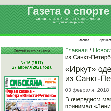
Газета о спорте
Официальный сайт газеты «Наша Сибскана»
выходит по вторникам
Главная
Архив с
Главная
/
Новос
Свежий выпуск газеты
из Санкт-Петерб
№ 16 (1517)
«Иркут» од
27 апреля 2021 года
из Санкт-Пе
03 февраля, 2018
В очередном мат
принимал «Зенит