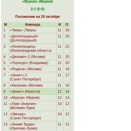
«Муром
» (Муром)
2:1 (0:0)
Положение на 29 октября
М
Команда
И
О
1
«Тверь» (Тверь)
11
26
2
«Долгопрудный»
11
25
(Долгопрудный)
3
«Ленинградец»
11
22
(Ленинградская область)
4
«Динамо»-2 (Москва)
11
20
5
«Торпедо» (Владимир)
11
20
6
«Родина»
(Москва)
11
19
7
«Зенит»-2
11
17
(Санкт-Петербург)
8
«Казанка» (Москва)
11
16
9
«Зенит» (Иркутск)
12
14
10
«Муром» (Муром)
12
14
11
«Луки-Энергия»
10
12
(Великие Луки)
12
«Звезда»
10
12
(Санкт-Петербург)
13
«Знамя Труда»
11
12
(Орехово-Зуево)