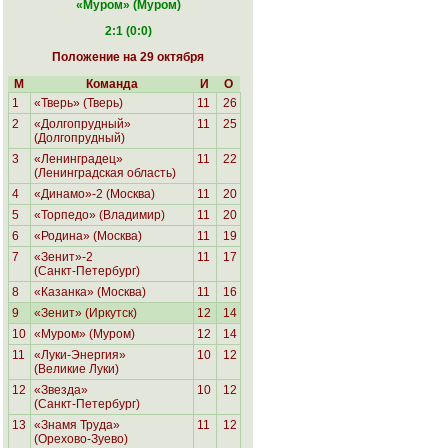
«Муром
» (Муром)
2:1 (0:0)
Положение на 29 октября
М
Команда
И
О
1
«Тверь» (Тверь)
11
26
2
«Долгопрудный»
11
25
(Долгопрудный)
3
«Ленинградец»
11
22
(Ленинградская область)
4
«Динамо»-2 (Москва)
11
20
5
«Торпедо» (Владимир)
11
20
6
«Родина»
(Москва)
11
19
7
«Зенит»-2
11
17
(Санкт-Петербург)
8
«Казанка» (Москва)
11
16
9
«Зенит» (Иркутск)
12
14
10
«Муром» (Муром)
12
14
11
«Луки-Энергия»
10
12
(Великие Луки)
12
«Звезда»
10
12
(Санкт-Петербург)
13
«Знамя Труда»
11
12
(Орехово-Зуево)