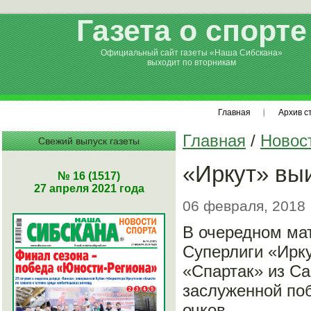
Газета о спорте
Официальный сайт газеты «Наша Сибскана»
выходит по вторникам
Главная
Архив с
Главная
/
Новос
Свежий выпуск газеты
«Иркут» выи
№ 16 (1517)
27 апреля 2021 года
06 февраля, 2018
В очередном мат
Суперлиги «Ирк
«Спартак» из Са
заслуженной поб
очков.