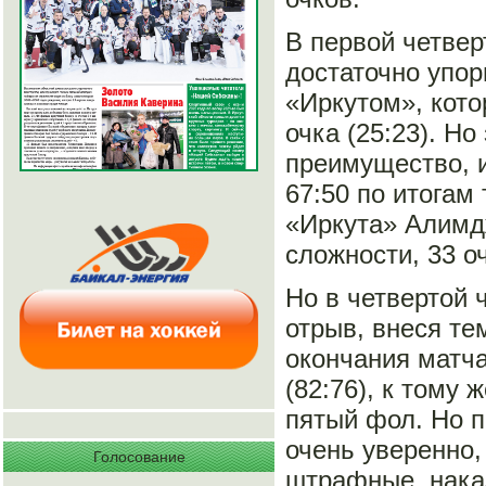
В первой четвер
достаточно упор
«Иркутом», кото
очка (25:23). Н
преимущество, и
67:50 по итогам
«Иркута» Алимд
сложности, 33 о
Но в четвертой 
отрыв, внеся те
окончания матча
(82:76), к тому
пятый фол. Но п
очень уверенно,
Голосование
штрафные, нака