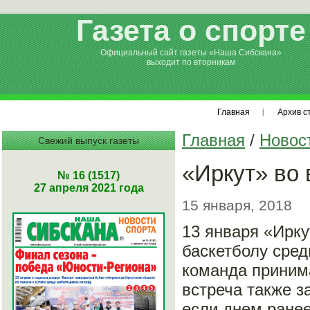
Газета о спорте
Официальный сайт газеты «Наша Сибскана»
выходит по вторникам
Главная
Архив с
Главная
/
Новос
Свежий выпуск газеты
«Иркут» во 
№ 16 (1517)
27 апреля 2021 года
15 января, 2018
13 января «Ирку
баскетболу сред
команда принима
встреча также з
если днем ранее