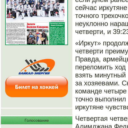
сейчас иркутяне
точного трехочк
неуклонно наращ
четверти, и 39:
«Иркут» продолж
четверти преиму
Правда, армейцы
переломить ход 
взять минутный 
за хозяевами. С
команде четыре 
точно выполнил
иркутяне чувств
Четвертая четве
Голосование
Алимджана Федю