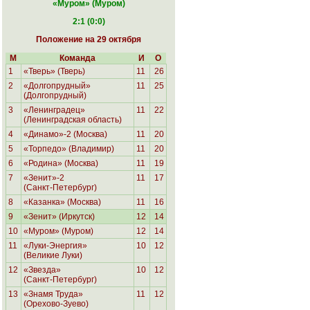
«Муром
» (Муром)
2:1 (0:0)
Положение на 29 октября
М
Команда
И
О
1
«Тверь» (Тверь)
11
26
2
«Долгопрудный»
11
25
(Долгопрудный)
3
«Ленинградец»
11
22
(Ленинградская область)
4
«Динамо»-2 (Москва)
11
20
5
«Торпедо» (Владимир)
11
20
6
«Родина»
(Москва)
11
19
7
«Зенит»-2
11
17
(Санкт-Петербург)
8
«Казанка» (Москва)
11
16
9
«Зенит» (Иркутск)
12
14
10
«Муром» (Муром)
12
14
11
«Луки-Энергия»
10
12
(Великие Луки)
12
«Звезда»
10
12
(Санкт-Петербург)
13
«Знамя Труда»
11
12
(Орехово-Зуево)