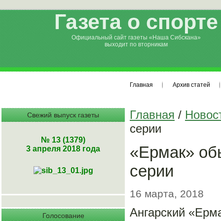
Газета о спорте
Официальный сайт газеты «Наша Сибскана»
выходит по вторникам
Главная
Архив статей
Главная
/
Новос
Свежий выпуск газеты
серии
№ 13 (1379)
«Ермак» обы
3 апреля 2018 года
серии
16 марта, 2018
Ангарский «Ерма
Голосование