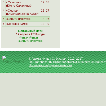
3
«Сахалин»
12
18
(Южно-Сахалинск)
4
«Смена»
12
17
(Комсомольск-на-Амуре)
5
«Зенит» (Иркутск)
12
16
6
«Иртыш» (Омск)
11
9
Ближайший матч
17 апреля 2018 года
«Чита» (Чита)
—
«Зенит» (Иркутск)
© Газета «Наша Сибскана», 2010–2017
При копировании материалов ссылка на источник обяза
Политика конфиденциальности