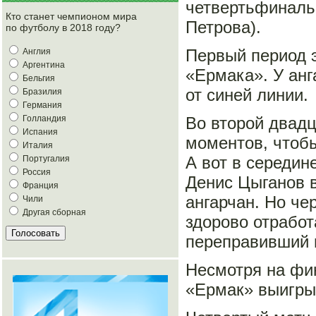
четвертьфиналь
Кто станет чемпионом мира
Петрова).
по футболу в 2018 году?
Первый период э
Англия
Аргентина
«Ермака». У анг
Бельгия
от синей линии.
Бразилия
Германия
Во второй двад
Голландия
Испания
моментов, чтобы
Италия
А вот в середин
Португалия
Россия
Денис Цыганов в
Франция
ангарчан. Но че
Чили
Другая сборная
здорово отработ
переправивший м
Несмотря на фи
«Ермак» выигрыв