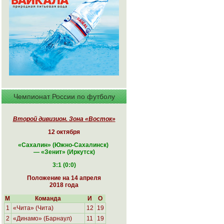
Чемпионат России по футболу
Второй дивизион. Зона «Восток»
12 октября
«Сахалин
» (Южно-Сахалинск
)
—
«
Зенит» (Иркутск
)
3:1 (0:0)
Положение на 14 апреля
2018 года
М
Команда
И
О
1
«Чита» (Чита)
12
19
2
«Динамо» (Барнаул)
11
19