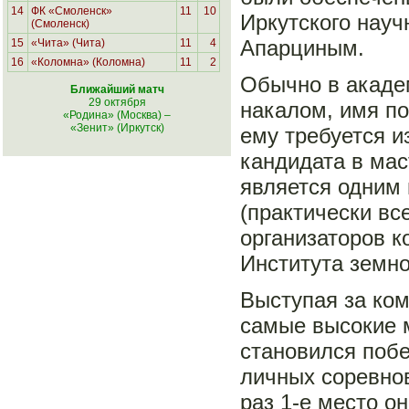
14
ФК «Смоленск»
11
10
Иркутского нау
(Смоленск)
Апарциным.
15
«Чита» (Чита)
11
4
16
«Коломна» (Коломна)
11
2
Обычно в акаде
Ближайший матч
29 октября
накалом, имя по
«Родина» (Москва)
–
«Зенит» (Иркутск)
ему требуется и
кандидата в мас
является одним
(практически вс
организаторов 
Института земно
Выступая за ком
самые высокие м
становился побе
личных соревно
раз 1-е место о