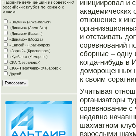
инициировал и 
Назовите величайший из советских/
российских клубов по хоккею с
академических 
мячом
отношение к инс
«Водник» (Архангельск)
организационных
«Динамо» (Алма-Ата)
«Динамо» (Казань)
и отстаивать до
«Динамо» (Москва)
соревнований п
«Енисей» (Красноярск)
«Зоркий» (Красногорск)
сборные – одну 
«Кузбасс» (Кемерово)
когда-нибудь в 
СКА (Свердловск)
СКА-«Нефтяник» (Хабаровск)
доморощенных ю
Другой
к своим соратн
Учитывая отнош
организаторы т
соревнование с
недавно начавши
шахматном клуб
взрослыми шахма