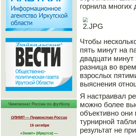
горнила многих 
Чтобы несколько
пять минут на п
двадцати минут 
разница во врем
взрослых пятим
выяснения отно
Я настраивал ре
можно более выс
Чемпионат России по футболу
объективно они 
ОЛИМП — Первенство России
турнирной табли
16 октября
результат не при
«
Зенит» (Иркутск)
—