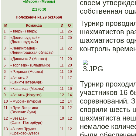
своем утвержден
«Муром
» (Муром)
собственная ош
2:1 (0:0)
Положение на 29 октября
Турнир проводил
М
Команда
И
О
шахматистов раз
1
«Тверь» (Тверь)
11
26
2
«Долгопрудный»
11
25
шахматистов од
(Долгопрудный)
контроль времен
3
«Ленинградец»
11
22
(Ленинградская область)
4
«Динамо»-2 (Москва)
11
20
5
«Торпедо» (Владимир)
11
20
6
«Родина»
(Москва)
11
19
7
«Зенит»-2
11
17
Турнир проходи
(Санкт-Петербург)
8
«Казанка» (Москва)
11
16
участников 16 
9
«Зенит» (Иркутск)
12
14
соревнований. 
10
«Муром» (Муром)
12
14
спорили шесть ш
11
«Луки-Энергия»
10
12
(Великие Луки)
шахматиста неш
12
«Звезда»
10
12
(Санкт-Петербург)
немалое количес
13
«Знамя Труда»
11
12
были обеспечен
(Орехово-Зуево)