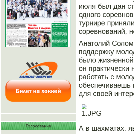
июля был дан ст
одного соревнов
турнире приняли
соревнований, н
Анатолий Соломо
поддержку молод
было жизненной 
он практически 
работать с моло
обеспечиваешь 
для своей интер
Голосование
А в шахматах, я