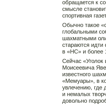
обращается к со
смысле становит
спортивная газе
Обычно такое «с
глобальными со
шахматными олим
стараются идти 
в «НС» и более 
Сейчас «Уголок
Моисеевича Явер
известного шахм
«Мемуары», в к
увлечению, где 
и немалых твор
довольно подроб