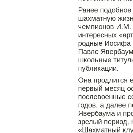
Ранее подобное
шахматную жизн
чемпионов И.М. 
интересных «ар
родные Иосифа М
Павле Явербаум
школьные титулы
публикации.
Она продлится е
первый месяц о
послевоенные с
годов, а далее 
Явербаума и пр
зрелый период, 
«Шахматный клу