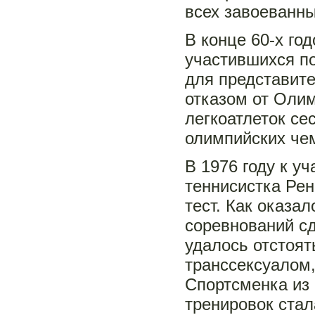
всех завоеванны
В конце 60-х го
участившихся п
для представите
отказом от Олим
легкоатлеток с
олимпийских че
В 1976 году к 
теннисистка Рен
тест. Как оказал
соревнований с
удалось отстоят
транссексуалом
Спортсменка из 
тренировок стал