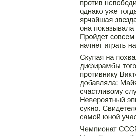
против непобед
однако уже тогд
ярчайшая звезда
она показывала 
Пройдет совсем 
начнет играть н
Скупая на похва
дифирамбы того
противнику Викт
добавляла: Май
счастливому слу
Невероятный эпи
сукно. Свидетел
самой юной учас
Чемпионат СССР