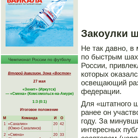
Закоулки 
Не так давно, в
по быстрым шах
Чемпионат России по футболу
России, привлек
которых оказал
Второй дивизион. Зона «Восток»
освещающий раз
27 мая
федерации.
«
Зенит» (Иркутск
)
—
«
Смена» (Комсомольск-на-Амуре
)
Для «штатного ш
1:3 (0:1)
Итоговое положение
ранее он участв
М
Команда
И
О
году. За минувш
1
«Сахалин»
20
42
интересных публ
(Южно-Сахалинск)
2
«Смена»
20
33