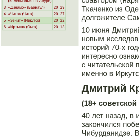
соавтором (нар
(Комсомольск-на-Амуре)
Ткаченко из Оде
3
«Динамо» (Барнаул)
20
29
4
«Чита» (Чита)
20
27
долгожителе Са
5
«Зенит» (Иркутск)
20
22
6
«Иртыш» (Омск)
20
13
10 июня Дмитрий
новым исследов
историй 70-х го
интересно ознак
с читательской 
именно в Иркутс
Дмитрий К
(18+ советской
40 лет назад, в
закончился побе
Чибурданидзе. 