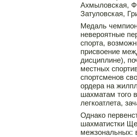
Ахмыловская, Фа
Затуловская, Гр
Медаль чемпион
невероятные пе
спорта, возмож
присвоение межд
дисциплине), по
местных спорти
спортсменов сво
ордера на жилп
шахматам того в
легкоатлета, за
Однако первенс
шахматистки Ще
межзональных: 