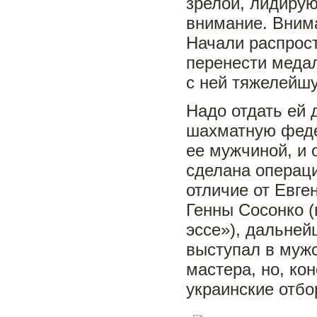
зрелой, лидиру
внимание. Вним
Начали распрос
перенести медал
с ней тяжелейш
Надо отдать ей
шахматную феде
ее мужчиной, и 
сделана операц
отличие от Евге
Генны Сосонко (
эссе»), дальне
выступал в мужс
мастера, но, ко
украинские отбо