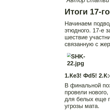
Автор статьи 
Итоги 17-г
Начинаем подвод
этюдного. 17-е 
шествие участни
связанную с жер
1.Кe3! Фd5! 2.К
В финальной по
провели нового,
для белых еще п
угрозы мата.