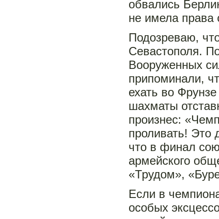
обвались Берлин
не имела права 
Подозреваю, что
Севастополя. По
Вооруженных си
припоминали, ч
ехать во Фрунзе
шахматы отставн
произнес: «Чемп
проливать! Это
что в финал со
армейского обще
«Трудом», «Буре
Если в чемпион
особых эксцессов