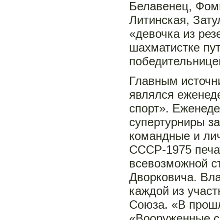
Белавенец, Фоми
Литинская, Зату
«девочка из рез
шахматистке пут
победительницей
Главным источн
являлся еженед
спорт». Еженеде
супертурниры за
командные и ли
СССР-1975 печа
всевозможной с
Дворковича. Вл
каждой из участ
Союза. «В прошл
«Вооруженные си