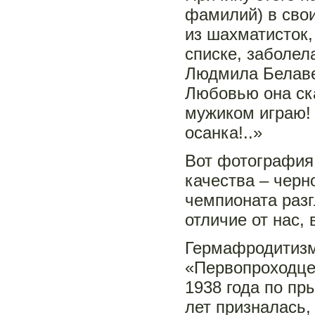
фамилий) в свои
из шахматисток
списке, заболел
Людмила Белаве
Любовью она ска
мужиком играю! 
осанка!..»
Вот фотография 
качества – черн
чемпионата разг
отличие от нас, 
Гермафродитизм 
«Первопроходце
1938 года по пр
лет призналась,