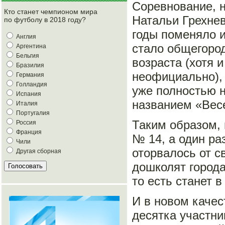
Соревнование, н
Кто станет чемпионом мира
Натальи Грехне
по футболу в 2018 году?
годы поменяло и
Англия
стало общегоро
Аргентина
Бельгия
возраста (хотя 
Бразилия
неофициально), 
Германия
Голландия
уже полностью н
Испания
названием «Вес
Италия
Португалия
Таким образом, 
Россия
Франция
№ 14, а один ра
Чили
оторвалось от 
Другая сборная
дошколят города
то есть станет 
И в новом качес
десятка участни