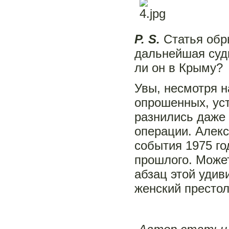
P. S.
Статья обр
дальнейшая суд
ли он в Крыму?
Увы, несмотря н
опрошенных, уст
разнились даже
операции. Алек
события 1975 го
прошлого. Может
абзац этой удив
женский престо