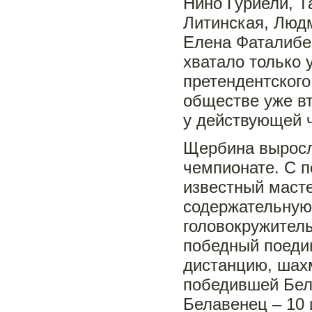
Нино Гуриели, Т
Литинская, Люд
Елена Фаталибе
хватало только 
претендентского
обществе уже вт
у действующей 
Щербина выросл
чемпионате. С п
известный масте
содержательную 
головокружитель
победный поеди
дистанцию, шахм
победившей Бела
Белавенец – 10 