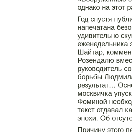
однако на этот 
Год спустя пуб
напечатана безо
удивительно ск
еженедельника 
Шайтар, коммен
Розендалю вмес
руководитель со
борьбы Людмила
результат… Осно
москвичка упус
Фоминой необход
текст отдавал 
эпохи. Об отсут
Причину этого п