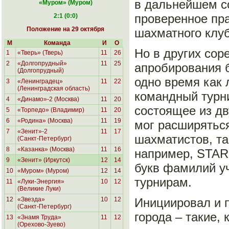
в дальнейшем с
«Муром
» (Муром)
проверенное пра
2:1 (0:0)
Положение на 29 октября
шахматного клу
М
Команда
И
О
Но в других сор
1
«Тверь» (Тверь)
11
26
2
«Долгопрудный»
11
25
апробирования б
(Долгопрудный)
одно время как 
3
«Ленинградец»
11
22
(Ленинградская область)
командный турни
4
«Динамо»-2 (Москва)
11
20
состоящее из дв
5
«Торпедо» (Владимир)
11
20
6
«Родина»
(Москва)
11
19
мог расширяться
7
«Зенит»-2
11
17
шахматистов, т
(Санкт-Петербург)
8
«Казанка» (Москва)
11
16
например, STAR
9
«Зенит» (Иркутск)
12
14
букв фамилий уч
10
«Муром» (Муром)
12
14
турнирам.
11
«Луки-Энергия»
10
12
(Великие Луки)
12
«Звезда»
10
12
Инициировал и 
(Санкт-Петербург)
города – такие,
13
«Знамя Труда»
11
12
(Орехово-Зуево)