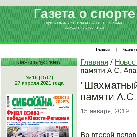
Газета о спорте
Официальный сайт газеты «Наша Сибскана»
выходит по вторникам
Главная
Архив с
Главная
/
Новос
Свежий выпуск газеты
памяти А.С. Ап
№ 16 (1517)
"Шахматный 
27 апреля 2021 года
памяти А.С
15 января, 2019
Во второй поло