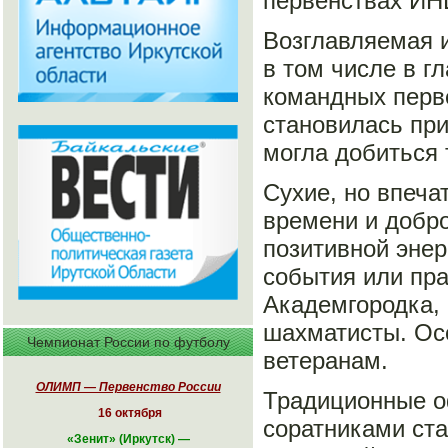
первенствах ИНЦ
Возглавляемая и
в том числе в г
командных перве
становилась при
могла добиться 
Сухие, но впеча
времени и добр
позитивной эне
события или пра
Академгородка, 
шахматисты. Ос
Чемпионат России по футболу
ветеранам.
ОЛИМП — Первенство России
Традиционные о
16 октября
соратниками ст
«
Зенит» (Иркутск)
—