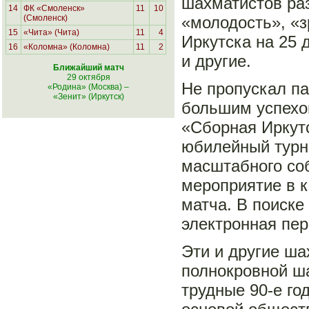
шахматистов раз
14
ФК «Смоленск»
11
10
(Смоленск)
«молодость», «з
15
«Чита» (Чита)
11
4
Иркутска на 25
16
«Коломна» (Коломна)
11
2
и другие.
Ближайший матч
29 октября
Не пропускал па
«Родина» (Москва)
–
«Зенит» (Иркутск)
большим успехо
«Сборная Иркутс
юбилейный турни
масштабного соб
мероприятие в к
матча. В поиске
электронная пер
Эти и другие ш
полнокровной ш
трудные 90-е го