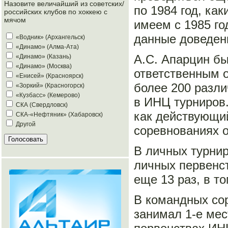
Назовите величайший из советских/
по 1984 год, ка
российских клубов по хоккею с
мячом
имеем с 1985 го
данные доведен
«Водник» (Архангельск)
«Динамо» (Алма-Ата)
А.С. Апарцин б
«Динамо» (Казань)
«Динамо» (Москва)
ответственным о
«Енисей» (Красноярск)
более 200 разли
«Зоркий» (Красногорск)
«Кузбасс» (Кемерово)
в ИНЦ турниров.
СКА (Свердловск)
как действующи
СКА-«Нефтяник» (Хабаровск)
Другой
соревнованиях 
В личных турнир
личных первенст
еще 13 раз, в т
В командных сор
занимал 1-е мес