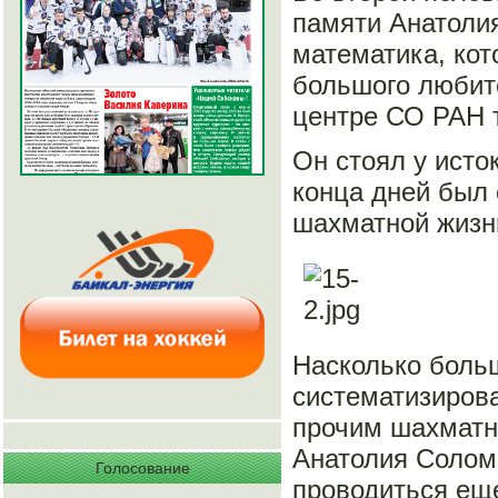
памяти Анатолия
математика, кото
большого любите
центре СО РАН 
Он стоял у исто
конца дней был 
шахматной жизн
Насколько больш
систематизиров
прочим шахматн
Анатолия Солом
Голосование
проводиться еще