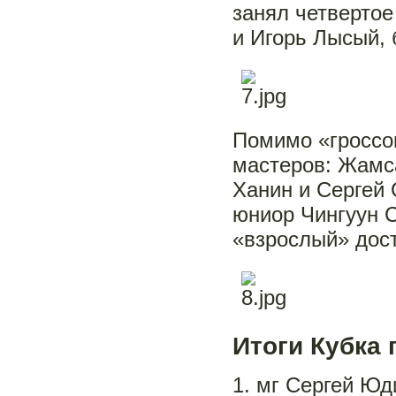
занял четвертое
и Игорь Лысый, 
Помимо «гроссо
мастеров: Жамс
Ханин и Сергей 
юниор Чингуун С
«взрослый» дост
Итоги Кубка 
1. мг Сергей Юди