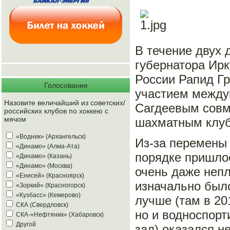
В течение двух 
губернатора Ирк
России Рапид Гр
Голосование
участием между
Назовите величайший из советских/
Сагдеевым совм
российских клубов по хоккею с
мячом
шахматным клу
«Водник» (Архангельск)
Из-за перемены
«Динамо» (Алма-Ата)
порядке пришлос
«Динамо» (Казань)
«Динамо» (Москва)
очень даже непл
«Енисей» (Красноярск)
изначально был
«Зоркий» (Красногорск)
«Кузбасс» (Кемерово)
лучше (там в 20
СКА (Свердловск)
но и водноспорт
СКА-«Нефтяник» (Хабаровск)
Другой
зал) оказался н