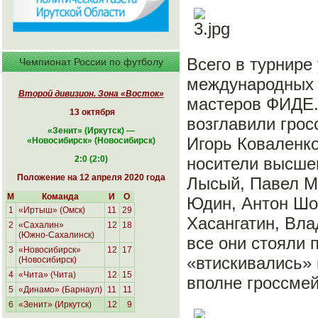
Всего в турнире
Чемпионат России по футболу
международных 
Второй дивизион. Зона «Восток»
мастеров ФИДЕ.
13 октября
возглавили грос
«
Зенит» (Иркутск)
—
Игорь Коваленко
«Новосибирск
» (Новосибирск)
2:0 (2:0)
носители высшег
Положение на 12 апреля 2020 года
Лысый, Павел М
М
Команда
И
О
Юдин, Антон Шо
1
«Иртыш» (Омск)
11
29
Хасангатин, Вла
2
«Сахалин»
12
18
(Южно-Сахалинск)
все они стояли 
3
«Новосибирск»
12
17
«втискивались»
(Новосибирск)
4
«Чита» (Чита)
12
15
вполне гроссмей
5
«Динамо» (Барнаул)
11
11
6
«Зенит» (Иркутск)
12
9