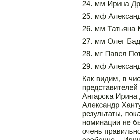
24. мм Ирина Др
25. мф Александ
26. мм Татьяна 
27. мм Олег Ба
28. мг Павел Пот
29. мф Александр
Как видим, в чи
представителей
Ангарска Ирина
Александр Ханту
результаты, по
номинации не бы
очень правильно
особенно – Ирин