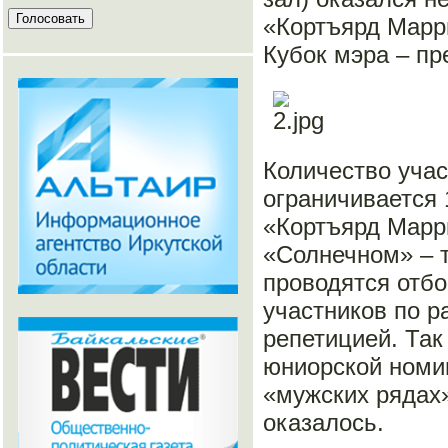
«Кортъярд Марри
Кубок мэра – п
Количество учас
ограничивается 
«Кортъярд Марри
«Солнечном» – 
проводятся отбо
участников по р
репетицией. Так
юниорской номин
«мужских рядах
оказалось.