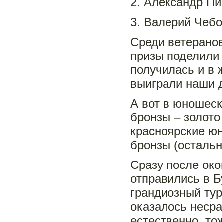
2. Александр Пи
3. Валерий Чебо
Среди ветеранов
призы поделили
получилась и в 
выиграли наши д
А вот в юношес
бронзы – золото
красноярские юн
бронзы (остальн
Сразу после око
отправились в Б
грандиозный тур
оказалось несра
естественно, то