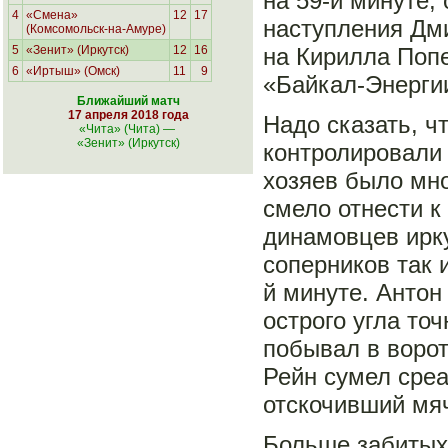
на 59-й минуте, 
4
«Смена»
12
17
наступления Дм
(Комсомольск-на-Амуре)
на Кирилла Попе
5
«Зенит» (Иркутск)
12
16
6
«Иртыш» (Омск)
11
9
«Байкал-Энергии
Ближайший матч
17 апреля 2018 года
Надо сказать, ч
«Чита» (Чита)
—
«Зенит» (Иркутск)
контролировали 
хозяев было мно
смело отнести к
динамовцев ирку
соперников так 
й минуте. Антон
острого угла то
побывал в ворот
Рейн сумел среа
отскочивший мяч
Больше забитых 