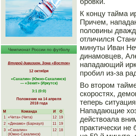
бровки.
К концу тайма и
Причем, напада
половины дважды
отличился Стани
минуты Иван Не
Чемпионат России по футболу
динамовцев, Ал
нападающий ирк
Второй дивизион. Зона «Восток»
пробил из-за ра
12 октября
«Сахалин
» (Южно-Сахалинск
)
Во втором тайм
—
«
Зенит» (Иркутск
)
3:1 (0:0)
скоростях, дем
Положение на 14 апреля
теперь ситуаци
2018 года
Нападающие хозя
М
Команда
И
О
действоала вним
1
«Чита» (Чита)
12
19
2
«Динамо» (Барнаул)
11
19
практически не 
3
«Сахалин»
12
18
(Южно-Сахалинск)