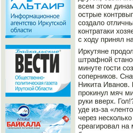
всем этом динам
острые контрвып
создало отличны
контратаки хозя
с ходу принял н
Иркутяне продо
штрафной стано
минуте гости со
соперников. Сн
Никита Иванов.
прокинул мяч ми
руки вверх. Гол
уде из-за «лент
через несколько
среагировал на 