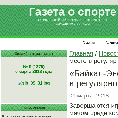
Газета о спорте
Официальный сайт газеты «Наша Сибскана»
выходит по вторникам
Главная
Архив с
Главная
/
Новос
Свежий выпуск газеты
месте в регуля
№ 9 (1375)
«Байкал-Эн
6 марта 2018 года
в регулярн
01 марта, 2018
Завершаются игр
Голосование
мячом среди ком
Кто станет чемпионом мира