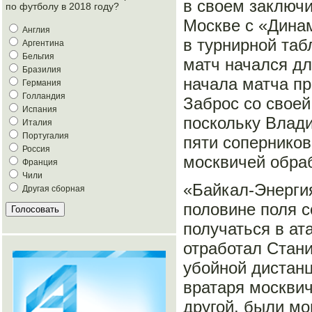
в своем заключи
по футболу в 2018 году?
Москве с «Динам
Англия
в турнирной таб
Аргентина
Бельгия
матч начался дл
Бразилия
начала матча пр
Германия
Голландия
Заброс со своей
Испания
поскольку Влади
Италия
Португалия
пяти сопернико
Россия
москвичей обраб
Франция
Чили
«Байкал-Энергия
Другая сборная
половине поля с
получаться в ата
отработал Стани
убойной дистан
вратаря москвич
другой, были мо