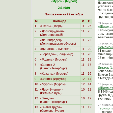
«Муром
» (Муром)
Десятилет
условиях 
2:1 (0:0)
могло быт
праздничн
Положение на 29 октября
круглая д
М
Команда
И
О
09 февраля,
1
«Тверь» (Тверь)
11
26
«Шахматн
Как мы уж
2
«Долгопрудный»
11
25
иркутског
(Долгопрудный)
Алексееви
3
«Ленинградец»
11
22
(Ленинградская область)
02 февраля,
Чемпиона
4
«Динамо»-2 (Москва)
11
20
31 января
5
«Торпедо» (Владимир)
11
20
Финляндии
17 октября
6
«Родина»
(Москва)
11
19
02 февраля,
7
«Зенит»-2
11
17
Виктор З
(Санкт-Петербург)
Генеральн
8
«Казанка» (Москва)
11
16
Виктор За
в Междуна
9
«Зенит» (Иркутск)
12
14
10
«Муром» (Муром)
12
14
02 февраля,
«Шахматн
11
«Луки-Энергия»
10
12
В 1946 год
(Великие Луки)
кружки в 
12
«Звезда»
10
12
турниры, 
(Санкт-Петербург)
27 января, 
13
«Знамя Труда»
11
12
Турнир п
(Орехово-Зуево)
19 января