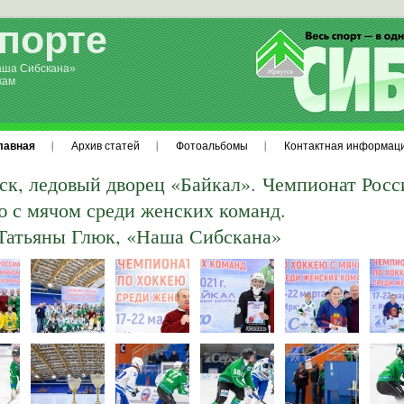
спорте
аша Сибскана»
кам
лавная
Архив статей
Фотоальбомы
Контактная информац
ск, л
едовый дворец «Байкал». Чемпионат Росс
ю с мячом среди женских команд.
Татьяны Глюк, «Наша Сибскана»