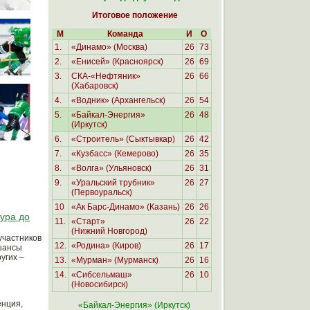
Итоговое положение
М
Команда
И
О
1.
«Динамо»
(Москва)
26
73
2.
«Енисей» (Красноярск)
26
69
3.
СКА-«Нефтяник»
26
66
(Хабаровск)
4.
«Водник»
(Архангельск)
26
54
5.
«Байкал-Энергия»
26
48
(Иркутск)
6.
«Строитель» (Сыктывкар)
26
42
7.
«Кузбасс» (Кемерово)
26
35
8.
«Волга» (Ульяновск)
26
31
9.
«Уральский трубник»
26
27
(Первоуральск)
10
«Ак Барс-Динамо»
(Казань)
26
26
тура до
11.
«Старт»
26
22
(Нижний Новгород)
участников
12.
«Родина» (Киров)
26
17
шансы
угих –
13.
«Мурман»
(Мурманск)
26
16
14.
«Сибсельмаш»
26
10
(Новосибирск)
енция,
«
Байкал-Энергия» (Иркутск
)