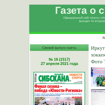
Газета о 
Официальный сайт газеты «Н
выходит по вторни
Г
Иркут
Свежий выпуск газеты
хокке
№ 16 (1517)
Фото 
27 апреля 2021 года