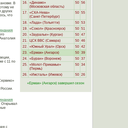
16.
«Динамо»
50
56
ановке. В
(Московская область)
отому не
 других
17.
«
СКА-Нева»
50
55
ось, что
(Санкт-Петербург)
18.
«Лада» (Тольятти)
50
53
19.
«Сокол» (Красноярск)
50
51
минания
ого
20.
«Зауралье» (Курган)
50
47
 Анатолия
21.
ЦСК ВВС
(Самара)
50
46
22.
«Южный Урал» (Орск)
50
42
23.
«Ермак» (Ангарск)
50
39
веции,
24.
«Буран» (Воронеж)
50
37
е с 11 по
25.
«
Молот-Прикамье»
50
34
(Пермь
)
26.
«
Ижсталь» (Ижевск)
50
26
Сервико»
«Ермак» (Ангарск) завершил сезон
 России.
минания
а. Открывал
нные
кея с