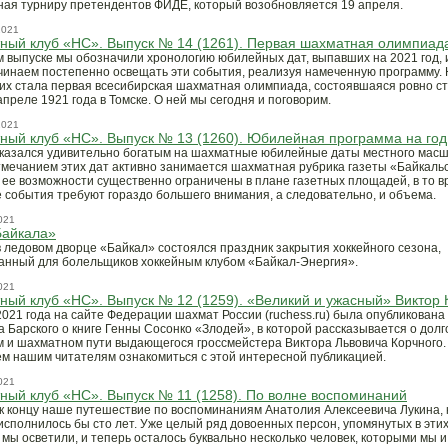
ая турниру претендентов ФИДЕ, который возобновляется 19 апреля.
2021
ный клуб «НС». Выпуск № 14 (1261). Первая шахматная олимпиад
 выпуске мы обозначили хронологию юбилейных дат, выпавших на 2021 год, 
чинаем постепенно освещать эти события, реализуя намеченную программу.
них стала первая всесибирская шахматная олимпиада, состоявшаяся ровно ст
апреле 1921 года в Томске. О ней мы сегодня и поговорим.
2021
ый клуб «НС». Выпуск № 13 (1260). Юбилейная программа на год
оказался удивительно богатым на шахматные юбилейные даты местного масш
мечанием этих дат активно занимается шахматная рубрика газеты «Байкаль
о ее возможности существенно ограничены в плане газетных площадей, в то в
 события требуют гораздо большего внимания, а следовательно, и объема.
021
Байкала»
в ледовом дворце «Байкал» состоялся праздник закрытия хоккейного сезона,
анный для болельщиков хоккейным клубом «Байкал-Энергия».
021
ый клуб «НС». Выпуск № 12 (1259). «Великий и ужасный» Виктор 
2021 года на сайте Федерации шахмат России (ruchess.ru) была опубликована
 Барского о книге Генны Сосонко «Злодей», в которой рассказывается о долг
 и шахматном пути выдающегося гроссмейстера Виктора Львовича Корчного.
м нашим читателям ознакомиться с этой интересной публикацией.
021
ый клуб «НС». Выпуск № 11 (1258). По волне воспоминаний
к концу наше путешествие по воспоминаниям Анатолия Алексеевича Лукина, 
 исполнилось бы сто лет. Уже целый ряд довоенных персон, упомянутых в эти
 мы осветили, и теперь осталось буквально несколько человек, которыми мы 