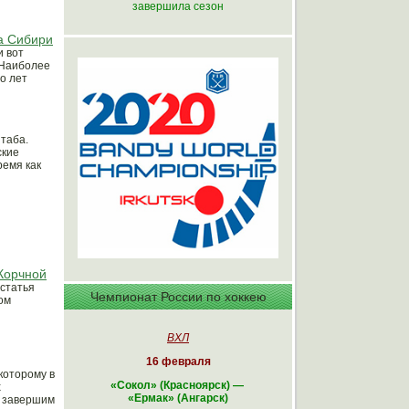
завершила сезон
а Сибири
и вот
 Наиболее
о лет
таба.
ские
ремя как
Корчной
 статья
Чемпионат России по хоккею
ом
ВХЛ
16 февраля
которому в
«Сокол» (Красноярск)
—
х
«Ермак» (Ангарск)
и завершим