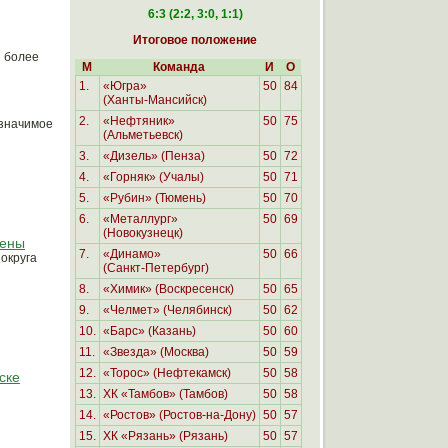
6:3 (2:2, 3:0, 1:1)
Итоговое положение
я более
М
Команда
И
О
1.
«Югра»
50
84
(Ханты-Мансийск)
2.
«
Нефтяник»
50
75
 значимое
(Альметьевск)
3.
«Дизель» (Пенза)
50
72
4.
«Горняк» (Учалы)
50
71
5.
«Рубин» (Тюмень)
50
70
6.
«Металлург»
50
69
(Новокузнецк)
шены
7.
«Динамо»
50
66
округа
(Санкт-Петербург)
8.
«Химик» (Воскресенск)
50
65
9.
«Челмет» (Челябинск)
50
62
10.
«Барс» (Казань)
50
60
11.
«Звезда» (Москва)
50
59
12.
«Торос» (Нефтекамск)
50
58
ске
13.
ХК «Тамбов» (Тамбов)
50
58
14.
«Ростов» (Ростов-на-Дону)
50
57
15.
ХК «Рязань» (Рязань)
50
57