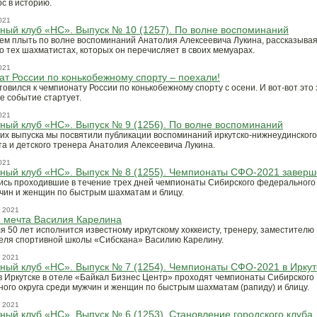
рс в историю.
021
ый клуб «НС». Выпуск № 10 (1257). По волне воспоминаний
м плыть по волне воспоминаний Анатолия Алексеевича Лукина, рассказыва
о тех шахматистах, которых он перечисляет в своих мемуарах.
021
т России по конькобежному спорту – поехали!
отовился к чемпионату России по конькобежному спорту с осени. И вот-вот это
е событие стартует.
021
ый клуб «НС». Выпуск № 9 (1256). По волне воспоминаний
их выпуска мы посвятили публикации воспоминаний иркутско-нижнеудинского
а и детского тренера Анатолия Алексеевича Лукина.
021
ный клуб «НС». Выпуск № 8 (1255). Чемпионаты СФО-2021 завер
сь проходившие в течение трех дней чемпионаты Сибирского федерального 
чин и женщин по быстрым шахматам и блицу.
 2021
 мечта Василия Карелина
я 50 лет исполнится известному иркутскому хоккеисту, тренеру, заместителю
еля спортивной школы «Сибскана» Василию Карелину.
 2021
ый клуб «НС». Выпуск № 7 (1254). Чемпионаты СФО-2021 в Иркут
 в Иркутске в отеле «Байкал Бизнес Центр» проходят чемпионаты Сибирского
ого округа среди мужчин и женщин по быстрым шахматам (рапиду) и блицу.
 2021
ый клуб «НС». Выпуск № 6 (1253). Становление городского клуба