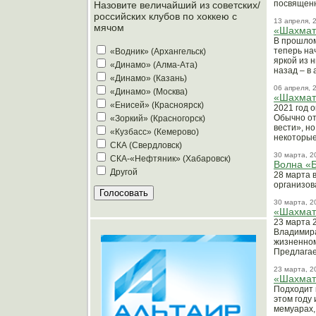
посвященн
Назовите величайший из советских/
российских клубов по хоккею с
13 апреля, 
мячом
«Шахмат
В прошлом
теперь на
«Водник» (Архангельск)
яркой из 
«Динамо» (Алма-Ата)
назад – в 
«Динамо» (Казань)
06 апреля, 
«Динамо» (Москва)
«Шахматн
«Енисей» (Красноярск)
2021 год 
Обычно от
«Зоркий» (Красногорск)
вести», н
«Кузбасс» (Кемерово)
некоторые
СКА (Свердловск)
30 марта, 2
СКА-«Нефтяник» (Хабаровск)
Волна «
Другой
28 марта 
организов
30 марта, 2
«Шахматн
23 марта 
Владимира
жизненном
Предлагае
23 марта, 2
«Шахматн
Подходит 
этом году
мемуарах,