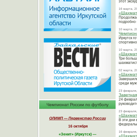
этот экску
16 марта, 2
«Шахматн
Продолжае
подробно 
10 марта, 2
Чемпиона
Иркутск г
спортивно
10 марта, 2
«Шахматн
Три больш
шахматист
02 марта, 2
«Шахмат
Завершили
среди муж
23 февраля,
Заветная
24 феврал
руководит
Чемпионат России по футболу
23 февраля,
«Шахматн
ОЛИМП — Первенство России
В эти дни
федеральн
16 октября
16 февраля,
«
Зенит» (Иркутск)
—
«Шахматн