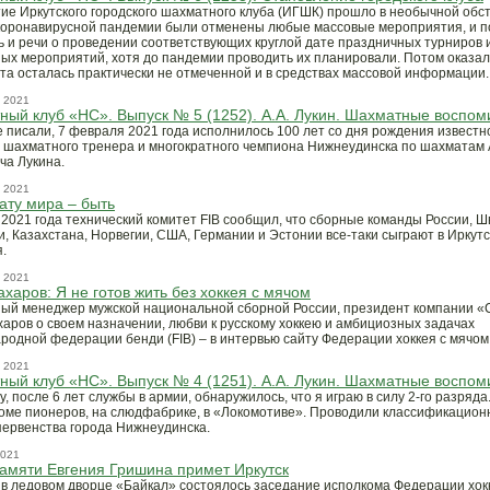
ие Иркутского городского шахматного клуба (ИГШК) прошло в необычной обст
коронавирусной пандемии были отменены любые массовые мероприятия, и п
ь и речи о проведении соответствующих круглой дате праздничных турниров и
ых мероприятий, хотя до пандемии проводить их планировали. Потом оказал
ата осталась практически не отмеченной и в средствах массовой информации.
 2021
ый клуб «НС». Выпуск № 5 (1252). А.А. Лукин. Шахматные воспо
е писали, 7 февраля 2021 года исполнилось 100 лет со дня рождения известн
о шахматного тренера и многократного чемпиона Нижнеудинска по шахматам
ча Лукина.
 2021
ту мира – быть
 2021 года технический комитет FIB сообщил, что сборные команды России, Ш
, Казахстана, Норвегии, США, Германии и Эстонии все-таки сыграют в Иркутск
.
 2021
ахаров: Я не готов жить без хоккея с мячом
ый менеджер мужской национальной сборной России, президент компании «
харов о своем назначении, любви к русскому хоккею и амбициозных задачах
родной федерации бенди (FIB) – в интервью сайту Федерации хоккея с мячом
 2021
ый клуб «НС». Выпуск № 4 (1251). А.А. Лукин. Шахматные воспо
у, после 6 лет службы в армии, обнаружилось, что я играю в силу 2-го разряд
Доме пионеров, на слюдфабрике, в «Локомотиве». Проводили классификацио
первенства города Нижнеудинска.
2021
амяти Евгения Гришина примет Иркутск
 в ледовом дворце «Байкал» состоялось заседание исполкома Федерации хок