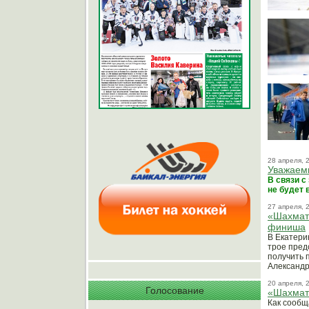
28 апреля, 
Уважаем
В связи с
не будет 
27 апреля, 
«Шахматн
финиша
В Екатери
трое пред
получить 
Александр
20 апреля, 
Голосование
«Шахматн
Как сообщ