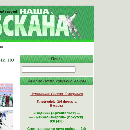
ия
ии по
Поиск
Чемпионат по хоккею с мячом
Чемпионат России. Суперлига
Плей-офф. 1/4 финала
6 марта
«Водник» (Архангельск)
—
—
«Байкал-Энергия» (Иркутск)
8:0 (4:0)
Счет в серии до двух побед — 2:0