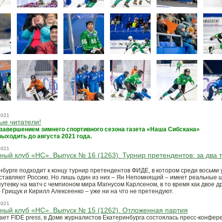
2021
ые читатели!
 завершением зимнего спортивного сезона газета «Наша Сибскана»
выходить до августа 2021 года.
2021
ый клуб «НС». Выпуск № 16 (1263). Турнир претендентов: за два 
нбурге подходит к концу турнир претендентов ФИДЕ, в котором среди восьми 
ставляют Россию. Но лишь один из них – Ян Непомнящий – имеет реальные 
путевку на матч с чемпионом мира Магнусом Карлсеном, в то время как двое др
 Грищук и Кирилл Алексеенко – уже ни на что не претендуют.
2021
ый клуб «НС». Выпуск № 15 (1262). Отложенная партия
ает FIDE press, в Доме журналистов Екатеринбурга состоялась пресс-конфер