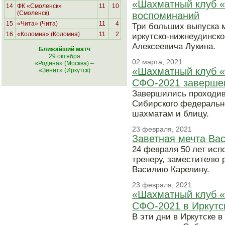
«Шахматный клуб «
14
ФК «Смоленск»
11
10
(Смоленск)
воспоминаний
15
«Чита» (Чита)
11
4
Три больших выпуска 
16
«Коломна» (Коломна)
11
2
иркутско-нижнеудинско
Алексеевича Лукина.
Ближайший матч
29 октября
02 марта, 2021
«Родина» (Москва)
–
«Шахматный клуб «
«Зенит» (Иркутск)
СФО-2021 заверше
Завершились проходив
Сибирского федеральн
шахматам и блицу.
23 февраля, 2021
Заветная мечта Ва
24 февраля 50 лет исп
тренеру, заместителю 
Василию Карелину.
23 февраля, 2021
«Шахматный клуб «
СФО-2021 в Иркутс
В эти дни в Иркутске 