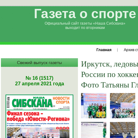
Газета о спорте
Официальный сайт газеты «Наша Сибскана»
выходит по вторникам
Главная
Архив с
Иркутск, л
едовы
Свежий выпуск газеты
России по хокке
№ 16 (1517)
Фото Татьяны Г
27 апреля 2021 года