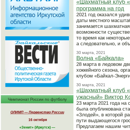
«Шахматный клуб «
программа на год
2021 год оказался уд
даты местного масшта
занимается шахматная 
возможности существен
то время как некоторы
а следовательно, и об
30 марта, 2021
Волна «Байкала»
28 марта в ледовом дв
хоккейного сезона, ор
клубом «Байкал-Энерги
30 марта, 2021
«Шахматный клуб «
ужасный» Виктор К
Чемпионат России по футболу
23 марта 2021 года на
была опубликована ста
ОЛИМП — Первенство России
«Злодей», в которой р
16 октября
пути выдающегося грос
Предлагаем нашим чит
«
Зенит» (Иркутск)
—