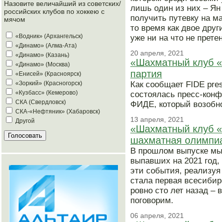
Назовите величайший из советских/
лишь один из них – Я
российских клубов по хоккею с
получить путевку на м
мячом
то время как двое дру
«Водник» (Архангельск)
уже ни на что не прете
«Динамо» (Алма-Ата)
20 апреля, 2021
«Динамо» (Казань)
«Шахматный клуб «
«Динамо» (Москва)
партия
«Енисей» (Красноярск)
Как сообщает FIDE pre
«Зоркий» (Красногорск)
«Кузбасс» (Кемерово)
состоялась пресс-конф
СКА (Свердловск)
ФИДЕ, который возобно
СКА-«Нефтяник» (Хабаровск)
13 апреля, 2021
Другой
«Шахматный клуб «
шахматная олимпи
В прошлом выпуске мы
выпавших на 2021 год,
эти события, реализуя
стала первая всесиби
ровно сто лет назад – 
поговорим.
06 апреля, 2021