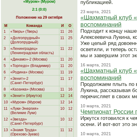
«Муром
» (Муром)
публикацией.
2:1 (0:0)
23 марта, 2021
«Шахматный клуб «
Положение на 29 октября
воспоминаний
М
Команда
И
О
Подходит к концу наш
1
«Тверь» (Тверь)
11
26
Алексеевича Лукина, к
2
«Долгопрудный»
11
25
(Долгопрудный)
Уже целый ряд довоенн
3
«Ленинградец»
11
22
осветили, и теперь ос
(Ленинградская область)
мы и завершим этот эк
4
«Динамо»-2 (Москва)
11
20
16 марта, 2021
5
«Торпедо» (Владимир)
11
20
«Шахматный клуб «
6
«Родина»
(Москва)
11
19
воспоминаний
7
«Зенит»-2
11
17
(Санкт-Петербург)
Продолжаем плыть по 
8
«Казанка» (Москва)
11
16
Лукина, рассказывая б
9
«Зенит» (Иркутск)
12
14
перечисляет в своих м
10
«Муром» (Муром)
12
14
10 марта, 2021
11
«Луки-Энергия»
10
12
Чемпионат России п
(Великие Луки)
Иркутск готовился к ч
12
«Звезда»
10
12
(Санкт-Петербург)
осени. И вот-вот это з
13
«Знамя Труда»
11
12
10 марта, 2021
(Орехово-Зуево)